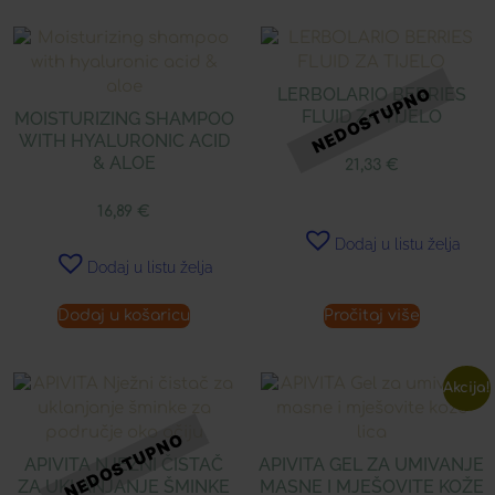
LERBOLARIO BERRIES
FLUID ZA TIJELO
MOISTURIZING SHAMPOO
WITH HYALURONIC ACID
& ALOE
21,33
€
16,89
€
Dodaj u listu želja
Dodaj u listu želja
Dodaj u košaricu
Pročitaj više
Akcija!
APIVITA NJEŽNI ČISTAČ
APIVITA GEL ZA UMIVANJE
ZA UKLANJANJE ŠMINKE
MASNE I MJEŠOVITE KOŽE