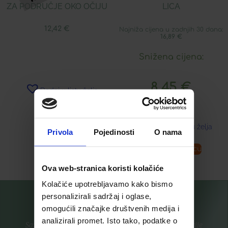
ZA PODRUČJE OKO OČIJU
LICA
12,42
€
Najniža cijena u zadnjih 30 dana:
16,89
€
Snižena cijena:
8,45
€
Dodaj u listu želja
Dodaj u listu želja
Privola
Pojedinosti
O nama
Pročitaj više
Dodaj u košaricu
Ova web-stranica koristi kolačiće
Kolačiće upotrebljavamo kako bismo
personalizirali sadržaj i oglase,
omogućili značajke društvenih medija i
analizirali promet. Isto tako, podatke o
Saznajte prvi za nove proizvode i ekskluzivne promocije