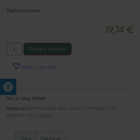
Zaštitna krema
19,74
€
Dodaj u košaricu
Dodaj u listu želja
Open toolbar
SKU (C šifra):
c001885
Dermatološka njega kože
Kozmetika
Suha i
,
,
Kategorije:
atopična koža
Uriage
,
Opis
Pakiranje