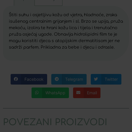
Štiti suhu i osjetljivu kožu od vjetra, hladnoće, zraka
isušenog centralnim grijanjem i sl. Brzo se upija, pruža
mekoću, izolira te hrani kožu lica i tijela i trenutačno
pruža osjećaj ugode. Obnavlja hidrolipidni film te je
mogu koristiti djeca s atopijskim dermatitisom jer ne
sadrži parfem. Prikladna za bebe i djecu i odrasle.
Facebook
Telegram
Twitter
WhatsApp
Email
POVEZANI PROIZVODI