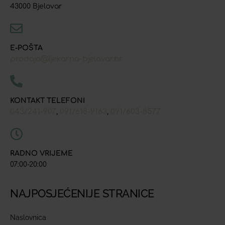
43000 Bjelovar
E-POŠTA
prodaja@ljekarna-bjelovar.hr
KONTAKT TELEFONI
043/241-907
091/618-9163
091/603-8577
,
,
RADNO VRIJEME
07:00-20:00
NAJPOSJEĆENIJE STRANICE
Naslovnica