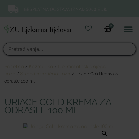
BESPLATNA DOSTAVA IZNAD 50,00 EUR.
0
Online 
Moj ra
Početna
/
Kozmetika
/
Dermatološka njega
kože
/
Suha i atopična koža
/ Uriage Cold krema za
odrasle 100 ml
URIAGE COLD KREMA ZA
ODRASLE 100 ML