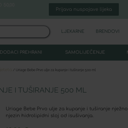
 50,00
Prijava nuspojave lijeka
LJEKARNE
BRENDOVI
DODACI PREHRANI
SAMOLIJEČENJE
jeteta
/ Uriage Bebe Prvo ulje za kupanje i tuširanje 500 ml
JE I TUŠIRANJE 500 ML
Uriage Bebe Prvo ulje za kupanje i tuširanje nježno č
njezin hidrolipidni sloj od isušivanja.