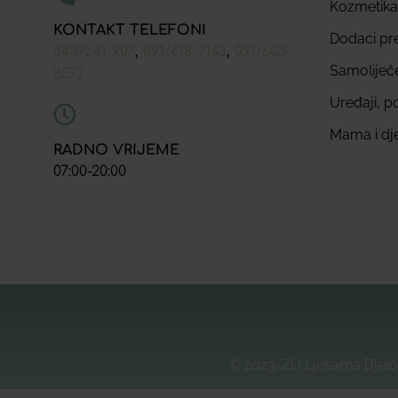
Kozmetika
KONTAKT TELEFONI
Dodaci pr
,
,
043/241-907
091/618-9163
091/603-
Samoliječ
8577
Uređaji, p
Mama i dj
RADNO VRIJEME
07:00-20:00
© 2023. ZU Ljekarna Bjelo