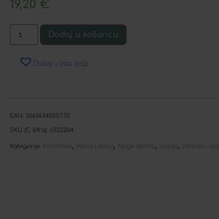
19,20
€
Dodaj u košaricu
Dodaj u listu želja
EAN:
3661434005770
SKU (C šifra):
c022204
,
,
,
,
Kategorije:
Kozmetika
Mama i djeca
Njega djeteta
Uriage
Zdravlje i nje