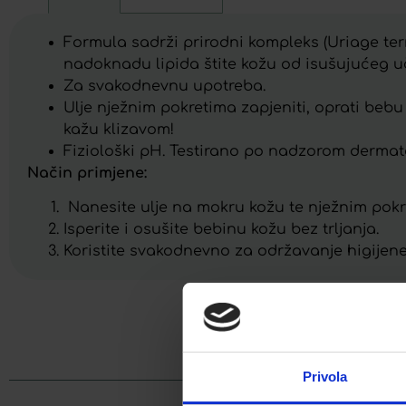
Formula sadrži prirodni kompleks (Uriage ter
nadoknadu lipida štite kožu od isušujućeg uči
Za svakodnevnu upotreba.
Ulje nježnim pokretima zapjeniti, oprati bebu i 
kažu klizavom!
Fiziološki pH. Testirano po nadzorom dermato
Način primjene:
Nanesite ulje na mokru kožu te nježnim pokret
Isperite i osušite bebinu kožu bez trljanja.
Koristite svakodnevno za održavanje higijene, z
Facebook
Privola