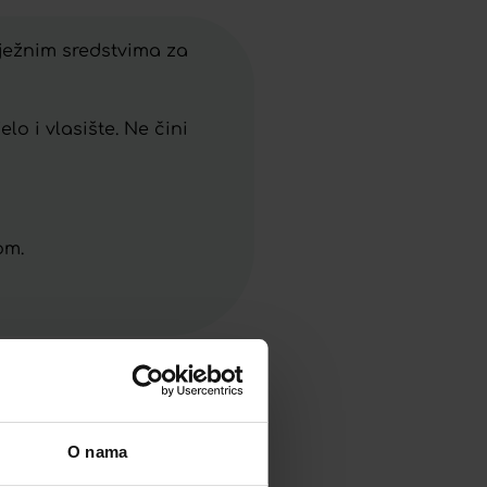
nježnim sredstvima za
elo i vlasište. Ne čini
om.
O nama