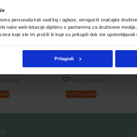
iće
mo personalizirali sadržaj i oglase, omogućili značajke društveni
ebi naše web-lokacije dijelimo s partnerima za društvene medije, 
a koje ste im pružili ili koje su prikupili dok ste upotrebljavali
ETA GLUKAN
PRENATAL TABLETE Á 30 +
FO
OR
KAPSULE Á 30
Prilagodi
€
16,78
€
listu želja
Dodaj u listu želja
više
Pročitaj više
ije