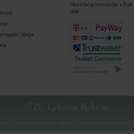
Fiksni tečaj konverzije: 1 EUR
HRK
ehrani
enje
omagala i njega
eca
var, Sva prava pridržana – Razvoj web trgovine i internetski 