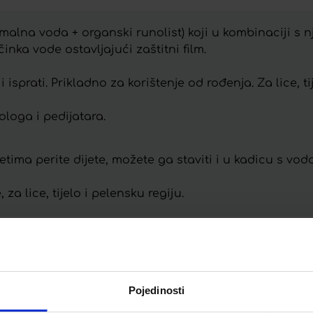
malna voda + organski runolist) koji u kombinaciji s 
nka vode ostavljajući zaštitni film.
isprati. Prikladno za korištenje od rođenja. Za lice, tij
loga i pedijatara.
ima perite dijete, možete ga staviti i u kadicu s vod
a lice, tijelo i pelensku regiju.
Telegram
Twitter
WhatsApp
Email
Pojedinosti