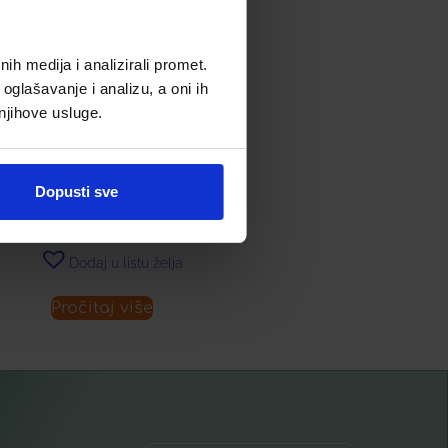
h medija i analizirali promet.
oglašavanje i analizu, a oni ih
 njihove usluge.
LIC ACTIVE KAPSULE (PHS)
Á 30
Dopusti sve
7,76
€
Dodaj u listu želja
Pročitaj više