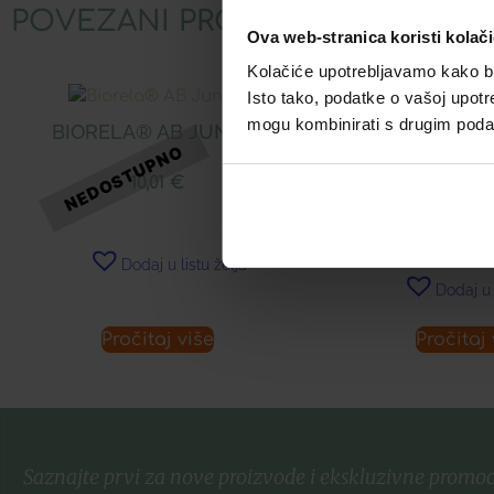
POVEZANI PROIZVODI
Ova web-stranica koristi kolač
Kolačiće upotrebljavamo kako bis
Isto tako, podatke o vašoj upotr
mogu kombinirati s drugim podacim
BIORELA® AB JUNIOR
PHARMAS PRO B
JUNI
10,01
€
31,85
Dodaj u listu želja
Dodaj u 
Pročitaj više
Pročitaj 
Saznajte prvi za nove proizvode i ekskluzivne promoc