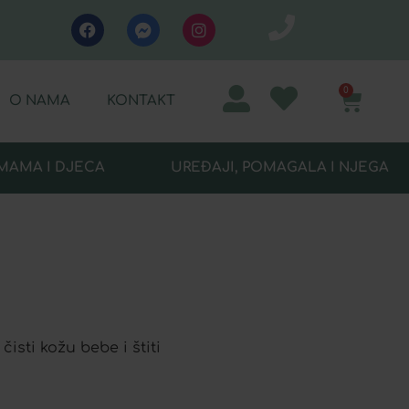
0
O NAMA
KONTAKT
MAMA I DJECA
UREĐAJI, POMAGALA I NJEGA
isti kožu bebe i štiti