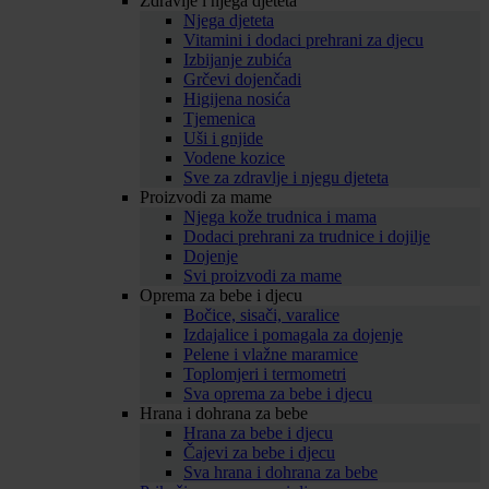
Zdravlje i njega djeteta
Njega djeteta
Vitamini i dodaci prehrani za djecu
Izbijanje zubića
Grčevi dojenčadi
Higijena nosića
Tjemenica
Uši i gnjide
Vodene kozice
Sve za zdravlje i njegu djeteta
Proizvodi za mame
Njega kože trudnica i mama
Dodaci prehrani za trudnice i dojilje
Dojenje
Svi proizvodi za mame
Oprema za bebe i djecu
Bočice, sisači, varalice
Izdajalice i pomagala za dojenje
Pelene i vlažne maramice
Toplomjeri i termometri
Sva oprema za bebe i djecu
Hrana i dohrana za bebe
Hrana za bebe i djecu
Čajevi za bebe i djecu
Sva hrana i dohrana za bebe