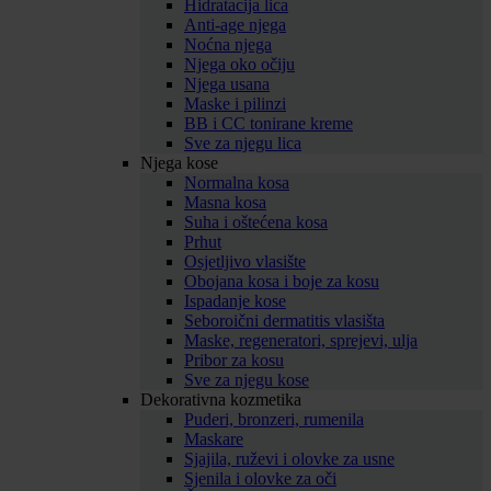
Hidratacija lica
Anti-age njega
Noćna njega
Njega oko očiju
Njega usana
Maske i pilinzi
BB i CC tonirane kreme
Sve za njegu lica
Njega kose
Normalna kosa
Masna kosa
Suha i oštećena kosa
Prhut
Osjetljivo vlasište
Obojana kosa i boje za kosu
Ispadanje kose
Seboroični dermatitis vlasišta
Maske, regeneratori, sprejevi, ulja
Pribor za kosu
Sve za njegu kose
Dekorativna kozmetika
Puderi, bronzeri, rumenila
Maskare
Sjajila, ruževi i olovke za usne
Sjenila i olovke za oči