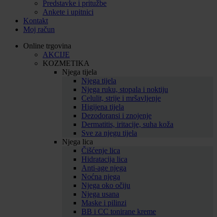
Predstavke i pritužbe
Ankete i upitnici
Kontakt
Moj račun
Online trgovina
AKCIJE
KOZMETIKA
Njega tijela
Njega tijela
Njega ruku, stopala i noktiju
Celulit, strije i mršavljenje
Higijena tijela
Dezodoransi i znojenje
Dermatitis, iritacije, suha koža
Sve za njegu tijela
Njega lica
Čišćenje lica
Hidratacija lica
Anti-age njega
Noćna njega
Njega oko očiju
Njega usana
Maske i pilinzi
BB i CC tonirane kreme