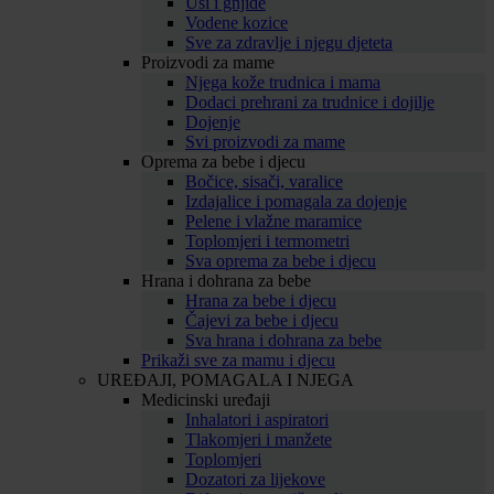
Uši i gnjide
Vodene kozice
Sve za zdravlje i njegu djeteta
Proizvodi za mame
Njega kože trudnica i mama
Dodaci prehrani za trudnice i dojilje
Dojenje
Svi proizvodi za mame
Oprema za bebe i djecu
Bočice, sisači, varalice
Izdajalice i pomagala za dojenje
Pelene i vlažne maramice
Toplomjeri i termometri
Sva oprema za bebe i djecu
Hrana i dohrana za bebe
Hrana za bebe i djecu
Čajevi za bebe i djecu
Sva hrana i dohrana za bebe
Prikaži sve za mamu i djecu
UREĐAJI, POMAGALA I NJEGA
Medicinski uređaji
Inhalatori i aspiratori
Tlakomjeri i manžete
Toplomjeri
Dozatori za lijekove