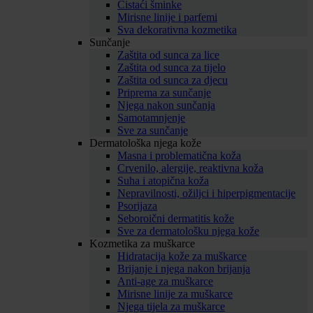
Čistaći šminke
Mirisne linije i parfemi
Sva dekorativna kozmetika
Sunčanje
Zaštita od sunca za lice
Zaštita od sunca za tijelo
Zaštita od sunca za djecu
Priprema za sunčanje
Njega nakon sunčanja
Samotamnjenje
Sve za sunčanje
Dermatološka njega kože
Masna i problematična koža
Crvenilo, alergije, reaktivna koža
Suha i atopična koža
Nepravilnosti, ožiljci i hiperpigmentacije
Psorijaza
Seboroični dermatitis kože
Sve za dermatološku njega kože
Kozmetika za muškarce
Hidratacija kože za muškarce
Brijanje i njega nakon brijanja
Anti-age za muškarce
Mirisne linije za muškarce
Njega tijela za muškarce