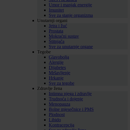
Umor i manjak energije
Imunitet
Sve za stanje organizma
Unutarnji organi
Jetra i žuć
Prostata
Mokraćni sustav
Štitnjača
Sve za unutarnje organe
Tegobe
Glavobolja
Alergije
Dijabetes
Mršavljenje
Hrkanje
Sve za tegobe
Zdravlje žena
Intimna njega i zdravlje
Trudnoća i dojenje
Menopauza
Bolne mjesečnice i PMS
Plodnost
Libido
Kontracepcija