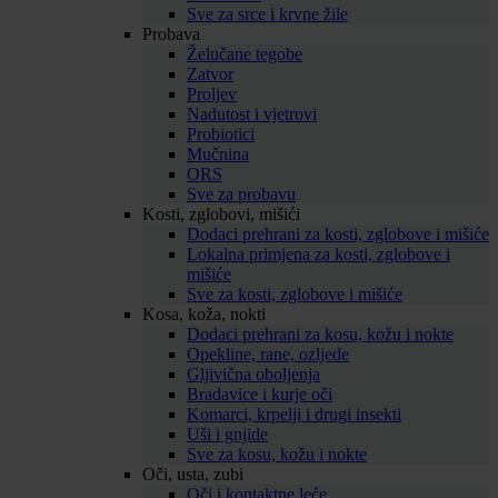
Sve za srce i krvne žile
Probava
Želučane tegobe
Zatvor
Proljev
Nadutost i vjetrovi
Probiotici
Mučnina
ORS
Sve za probavu
Kosti, zglobovi, mišići
Dodaci prehrani za kosti, zglobove i mišiće
Lokalna primjena za kosti, zglobove i
mišiće
Sve za kosti, zglobove i mišiće
Kosa, koža, nokti
Dodaci prehrani za kosu, kožu i nokte
Opekline, rane, ozljede
Gljivična oboljenja
Bradavice i kurje oči
Komarci, krpelji i drugi insekti
Uši i gnjide
Sve za kosu, kožu i nokte
Oči, usta, zubi
Oči i kontaktne leće