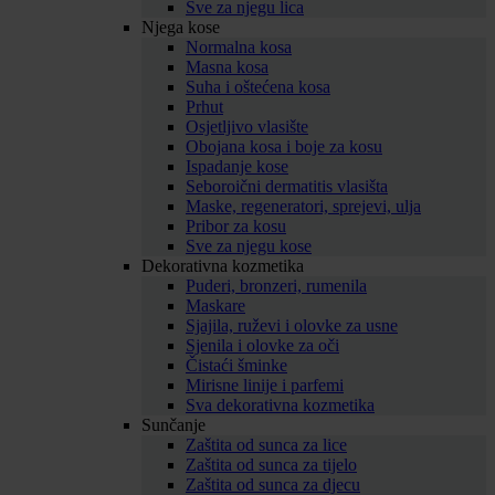
Sve za njegu lica
Njega kose
Normalna kosa
Masna kosa
Suha i oštećena kosa
Prhut
Osjetljivo vlasište
Obojana kosa i boje za kosu
Ispadanje kose
Seboroični dermatitis vlasišta
Maske, regeneratori, sprejevi, ulja
Pribor za kosu
Sve za njegu kose
Dekorativna kozmetika
Puderi, bronzeri, rumenila
Maskare
Sjajila, ruževi i olovke za usne
Sjenila i olovke za oči
Čistaći šminke
Mirisne linije i parfemi
Sva dekorativna kozmetika
Sunčanje
Zaštita od sunca za lice
Zaštita od sunca za tijelo
Zaštita od sunca za djecu