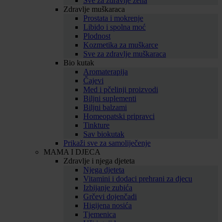
Sve za zdravlje žena
Zdravlje muškaraca
Prostata i mokrenje
Libido i spolna moć
Plodnost
Kozmetika za muškarce
Sve za zdravlje muškaraca
Bio kutak
Aromaterapija
Čajevi
Med i pčelinji proizvodi
Biljni suplementi
Biljni balzami
Homeopatski pripravci
Tinkture
Sav biokutak
Prikaži sve za samoliječenje
MAMA I DJECA
Zdravlje i njega djeteta
Njega djeteta
Vitamini i dodaci prehrani za djecu
Izbijanje zubića
Grčevi dojenčadi
Higijena nosića
Tjemenica