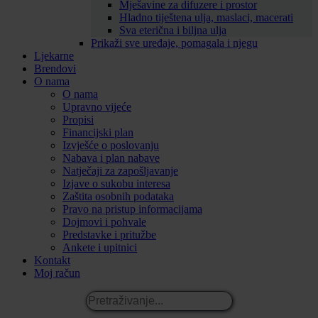
Mješavine za difuzere i prostor
Hladno tiještena ulja, maslaci, macerati
Sva eterična i biljna ulja
Prikaži sve uređaje, pomagala i njegu
Ljekarne
Brendovi
O nama
O nama
Upravno vijeće
Propisi
Financijski plan
Izvješće o poslovanju
Nabava i plan nabave
Natječaji za zapošljavanje
Izjave o sukobu interesa
Zaštita osobnih podataka
Pravo na pristup informacijama
Dojmovi i pohvale
Predstavke i pritužbe
Ankete i upitnici
Kontakt
Moj račun
Pretraživanje...