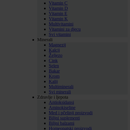
Vitamin C
Vitamin D
Vitamin E
Vitamin K
Multivitamini
Vitamini za djecu
Svi vitamini
Minerali
Magnezij
Kalcij
Željezo
Cink
Selen
Bakar
Krom
Kalij
Multiminerali
Svi minerali
Zdravlje i ljepota
Antioksidansi
Aminokiseline
Med i pčelinji proizvodi
Biljni suplementi
Biljni balzami
Homeopatski proizvodi