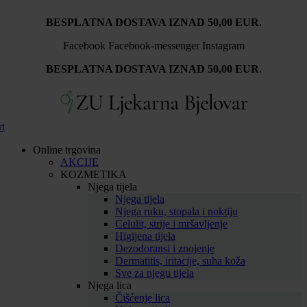
Idi
BESPLATNA DOSTAVA IZNAD 50,00 EUR.
na
sadržaj
Facebook
Facebook-messenger
Instagram
BESPLATNA DOSTAVA IZNAD 50,00 EUR.
rt
Online trgovina
AKCIJE
KOZMETIKA
Njega tijela
Njega tijela
Njega ruku, stopala i noktiju
Celulit, strije i mršavljenje
Higijena tijela
Dezodoransi i znojenje
Dermatitis, iritacije, suha koža
Sve za njegu tijela
Njega lica
Čišćenje lica