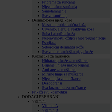
Priprema za sunčanje
Njega nakon sunčanja
Samotamnjenje
Sve za sunčanje
Dermatološka njega kože
Masna i problematična koža
Crvenilo, alergije, reaktivna koža
Suha i atopična koža
Nepravilnosti, ožiljci i hiperpigmentacije
Psorijaza
Seboroični dermatitis kože
Sve za dermatološku njega kože
Kozmetika za muškarce
Hidratacija kože za muškarce
Brijanje i njega nakon brijanja
Anti-age za muškarce
Mirisne linije za muškarce
Njega tijela za muškarce
Dezodoransi
Sva kozmetika za muškarce
Prikaži svu kozmetiku
DODACI PREHRANI
Vitamini
Vitamin A
Vitamin B