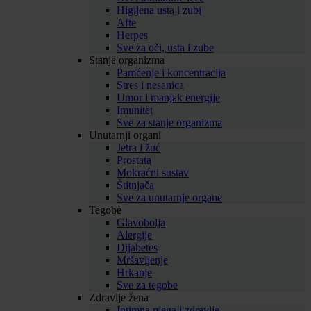
Higijena usta i zubi
Afte
Herpes
Sve za oči, usta i zube
Stanje organizma
Pamćenje i koncentracija
Stres i nesanica
Umor i manjak energije
Imunitet
Sve za stanje organizma
Unutarnji organi
Jetra i žuć
Prostata
Mokraćni sustav
Štitnjača
Sve za unutarnje organe
Tegobe
Glavobolja
Alergije
Dijabetes
Mršavljenje
Hrkanje
Sve za tegobe
Zdravlje žena
Intimna njega i zdravlje