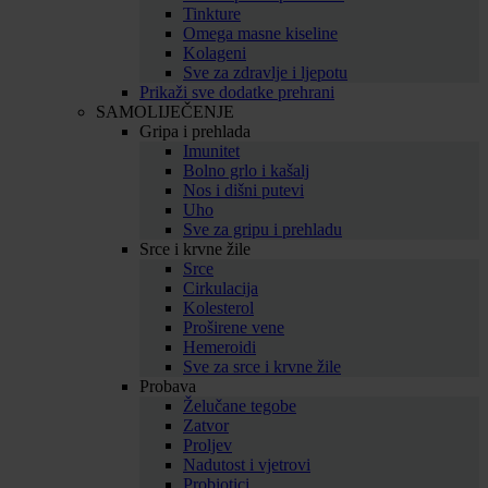
Tinkture
Omega masne kiseline
Kolageni
Sve za zdravlje i ljepotu
Prikaži sve dodatke prehrani
SAMOLIJEČENJE
Gripa i prehlada
Imunitet
Bolno grlo i kašalj
Nos i dišni putevi
Uho
Sve za gripu i prehladu
Srce i krvne žile
Srce
Cirkulacija
Kolesterol
Proširene vene
Hemeroidi
Sve za srce i krvne žile
Probava
Želučane tegobe
Zatvor
Proljev
Nadutost i vjetrovi
Probiotici