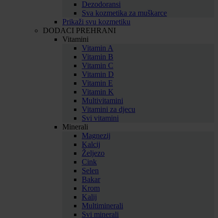
Dezodoransi
Sva kozmetika za muškarce
Prikaži svu kozmetiku
DODACI PREHRANI
Vitamini
Vitamin A
Vitamin B
Vitamin C
Vitamin D
Vitamin E
Vitamin K
Multivitamini
Vitamini za djecu
Svi vitamini
Minerali
Magnezij
Kalcij
Željezo
Cink
Selen
Bakar
Krom
Kalij
Multiminerali
Svi minerali