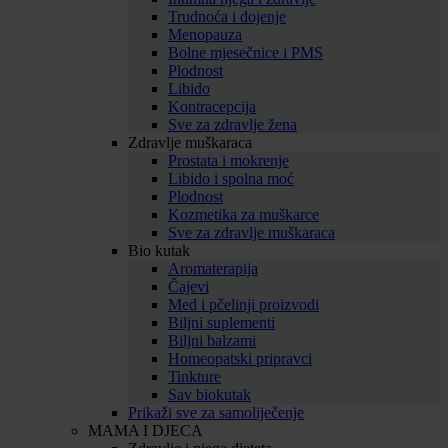
Trudnoća i dojenje
Menopauza
Bolne mjesečnice i PMS
Plodnost
Libido
Kontracepcija
Sve za zdravlje žena
Zdravlje muškaraca
Prostata i mokrenje
Libido i spolna moć
Plodnost
Kozmetika za muškarce
Sve za zdravlje muškaraca
Bio kutak
Aromaterapija
Čajevi
Med i pčelinji proizvodi
Biljni suplementi
Biljni balzami
Homeopatski pripravci
Tinkture
Sav biokutak
Prikaži sve za samoliječenje
MAMA I DJECA