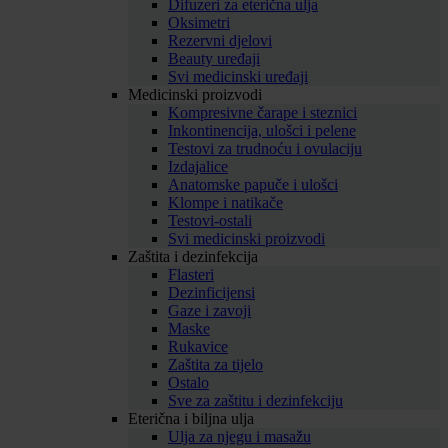
Difuzeri za eterična ulja
Oksimetri
Rezervni djelovi
Beauty uređaji
Svi medicinski uređaji
Medicinski proizvodi
Kompresivne čarape i steznici
Inkontinencija, ulošci i pelene
Testovi za trudnoću i ovulaciju
Izdajalice
Anatomske papuče i ulošci
Klompe i natikače
Testovi-ostali
Svi medicinski proizvodi
Zaštita i dezinfekcija
Flasteri
Dezinficijensi
Gaze i zavoji
Maske
Rukavice
Zaštita za tijelo
Ostalo
Sve za zaštitu i dezinfekciju
Eterična i biljna ulja
Ulja za njegu i masažu