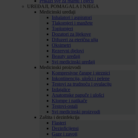
Prikaži sve za mamu i djecu
UREĐAJI, POMAGALA I NJEGA
Medicinski uređaji
Inhalatori i aspiratori
Tlakomjeri i manžete
Toplomjeri
Dozatori za lijekove
Difuzeri za eterična ulja
Oksimetri
Rezervni djelovi
Beauty uređaji
Svi medicinski uređaji
Medicinski proizvodi
Kompresivne čarape i steznici
Inkontinencija, ulošci i pelene
Testovi za trudnoću i ovulaciju
Izdajalice
Anatomske papuče i ulošci
Klompe i natikače
Testovi-ostali
Svi medicinski proizvodi
Zaštita i dezinfekcija
Flasteri
Dezinficijensi
Gaze i zavoji