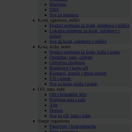
Mučnina
ORS
Sve za probavu
Kosti, zglobovi, mišići
Dodaci prehrani za kosti, zglobove i mišiće
Lokalna primjena za kosti, zglobove i
mišiće
Sve za kosti, zglobove i mišiće
Kosa, koža, nokti
Dodaci prehrani za kosu, kožu i nokte
Opekline, rane, ozljede
Gljivična oboljenja
Bradavice i kurje oči
Komarci, krpelji i drugi insekti
Uši i gnjide
Sve za kosu, kožu i nokte
Oči, usta, zubi
Oči i kontaktne leće
Higijena usta i zubi
Afte
Herpes
Sve za oči, usta i zube
Stanje organizma
Pamćenje i koncentracija
Stres i nesanica