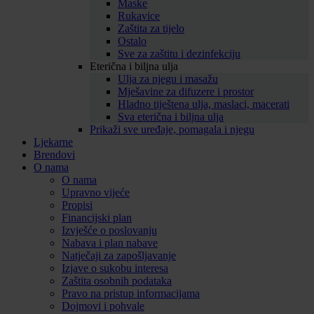
Maske
Rukavice
Zaštita za tijelo
Ostalo
Sve za zaštitu i dezinfekciju
Eterična i biljna ulja
Ulja za njegu i masažu
Mješavine za difuzere i prostor
Hladno tiještena ulja, maslaci, macerati
Sva eterična i biljna ulja
Prikaži sve uređaje, pomagala i njegu
Ljekarne
Brendovi
O nama
O nama
Upravno vijeće
Propisi
Financijski plan
Izvješće o poslovanju
Nabava i plan nabave
Natječaji za zapošljavanje
Izjave o sukobu interesa
Zaštita osobnih podataka
Pravo na pristup informacijama
Dojmovi i pohvale