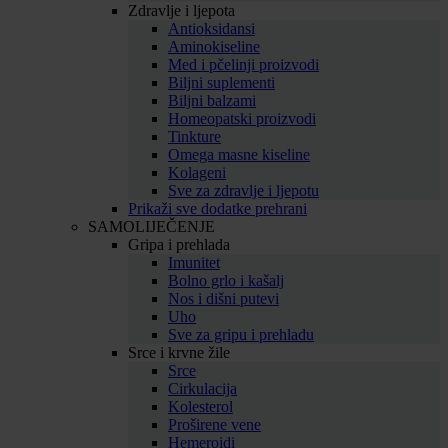
Zdravlje i ljepota
Antioksidansi
Aminokiseline
Med i pčelinji proizvodi
Biljni suplementi
Biljni balzami
Homeopatski proizvodi
Tinkture
Omega masne kiseline
Kolageni
Sve za zdravlje i ljepotu
Prikaži sve dodatke prehrani
SAMOLIJEČENJE
Gripa i prehlada
Imunitet
Bolno grlo i kašalj
Nos i dišni putevi
Uho
Sve za gripu i prehladu
Srce i krvne žile
Srce
Cirkulacija
Kolesterol
Proširene vene
Hemeroidi