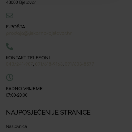
43000 Bjelovar
E-POŠTA
prodaja@ljekarna-bjelovar.hr
KONTAKT TELEFONI
043/241-907
091/618-9163
091/603-8577
,
,
RADNO VRIJEME
07:00-20:00
NAJPOSJEĆENIJE STRANICE
Naslovnica