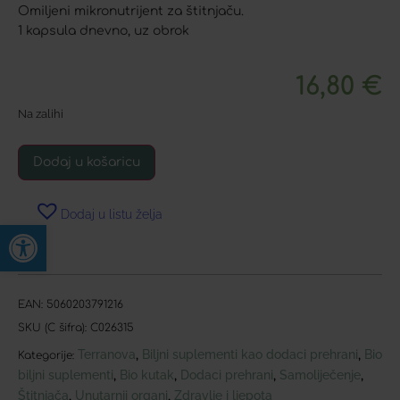
Omiljeni mikronutrijent za štitnjaču.
1 kapsula dnevno, uz obrok
16,80
€
Na zalihi
Dodaj u košaricu
Dodaj u listu želja
Open toolbar
EAN:
5060203791216
SKU (C šifra):
C026315
Terranova
Biljni suplementi kao dodaci prehrani
Bio
,
,
Kategorije:
biljni suplementi
Bio kutak
Dodaci prehrani
Samoliječenje
,
,
,
,
Štitnjača
Unutarnji organi
Zdravlje i ljepota
,
,