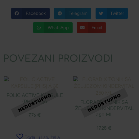
Facebook
Telegram
Twitter
WhatsApp
Email
POVEZANI PROIZVODI
FOLIC ACTIVE KAPSULE
(PHS) Á 30
FLORADIX TONIK SA
ŽELJEZOM KINDERVITAL
250 ML
7,76
€
17,25
€
Dodaj u listu želja