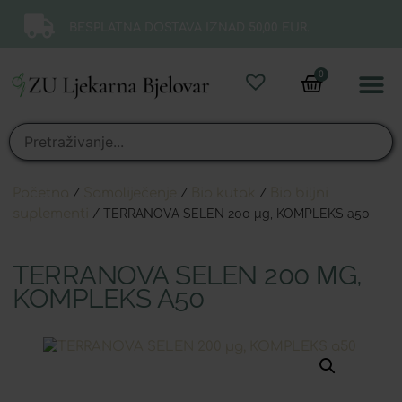
BESPLATNA DOSTAVA IZNAD 50,00 EUR.
0
Online 
Moj ra
Početna
/
Samoliječenje
/
Bio kutak
/
Bio biljni
suplementi
/ TERRANOVA SELEN 200 µg, KOMPLEKS a50
TERRANOVA SELEN 200 ΜG,
KOMPLEKS A50