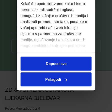
Kolačiće upotrebljavamo kako bismo
Prijavite se na listu za novosti
personalizirali sadržaj i oglase,
omogućili značajke društvenih medija i
analizirali promet. Isto tako, podatke o
vašoj upotrebi naše web-lokacije
dijelimo s partnerima za društvene
medije, oglašavanje i analizu, a oni ih
mogu kombinirati s drugim podacima
Prijava ⟶
koje ste im pružili ili koje su prikupili dok
ste upotrebljavali njihove usluge.
Dopusti sve
Prilagodi
ZDRAVSTVENA USTANOVA
LJEKARNA BJELOVAR
Petra Preradovića 4