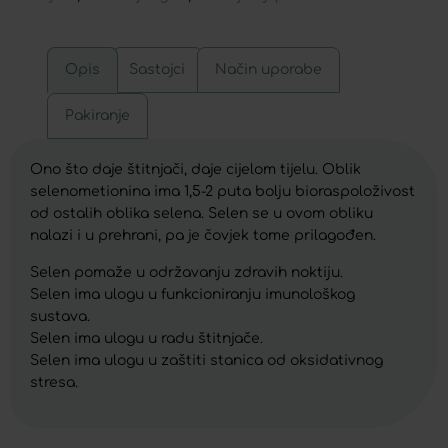
Opis
Sastojci
Način uporabe
Pakiranje
Ono što daje štitnjači, daje cijelom tijelu. Oblik
selenometionina ima 1,5-2 puta bolju bioraspoloživost
od ostalih oblika selena. Selen se u ovom obliku
nalazi i u prehrani, pa je čovjek tome prilagođen.
Selen pomaže u održavanju zdravih noktiju.
Selen ima ulogu u funkcioniranju imunološkog
sustava.
Selen ima ulogu u radu štitnjače.
Selen ima ulogu u zaštiti stanica od oksidativnog
stresa.