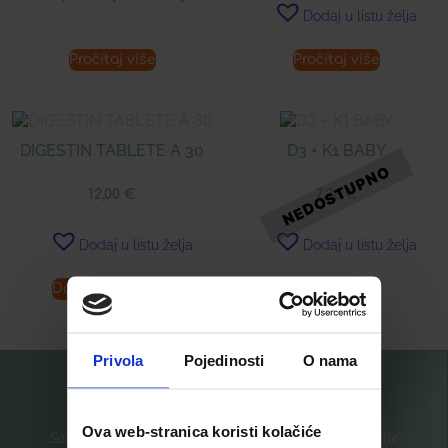
Dodaj u listu želja
Pročitaj više
Pročitaj više
DIGESTIN TABLETE Á 30
D3 + K1 BABY
12,00
€
7,26
€
Dodaj u listu želja
Dodaj u listu želja
Dodaj u košaricu
Pročitaj više
Privola
Pojedinosti
O nama
Ova web-stranica koristi kolačiće
Saznajte prvi za nove proizvode i ekskluzivne promocije