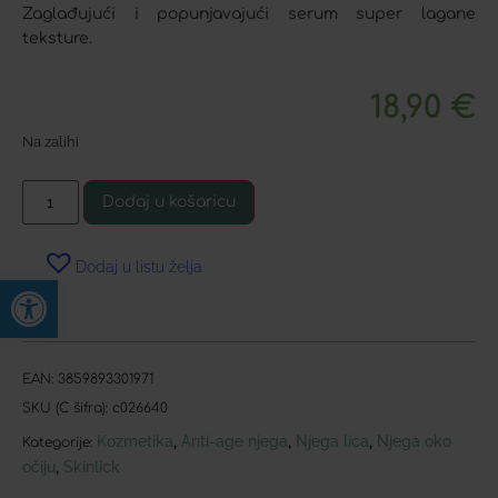
Zaglađujući i popunjavajući serum super lagane
teksture.
18,90
€
Na zalihi
Dodaj u košaricu
Dodaj u listu želja
Open toolbar
EAN:
3859893301971
SKU (C šifra):
c026640
Kozmetika
Anti-age njega
Njega lica
Njega oko
,
,
,
Kategorije:
očiju
Skinlick
,