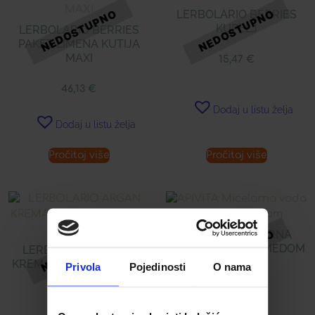
LERBOLARIO BERRIES
KUPELJ
LERBOLARIO BERRIES
PAKET LIMENA KUTIJA
MAXI
15,47
€
46,13
€
Dodaj u listu želja
Dodaj u listu želja
Pročitaj više
Pročitaj više
APIVITA MICELARNA
VODA S RUŽOM I MEDOM
LERBOLARIO ARGAN
KREMA ZA LICE S ULJEM
Privola
Pojedinosti
O nama
ARGANA
15,31
€
33,73
€