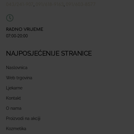
043/241-907
091/618-9163
091/603-8577
,
,
RADNO VRIJEME
07:00-20:00
NAJPOSJEĆENIJE STRANICE
Naslovnica
Web trgovina
Ljekarne
Kontakt
O nama
Proizvodi na akciji
Kozmetika