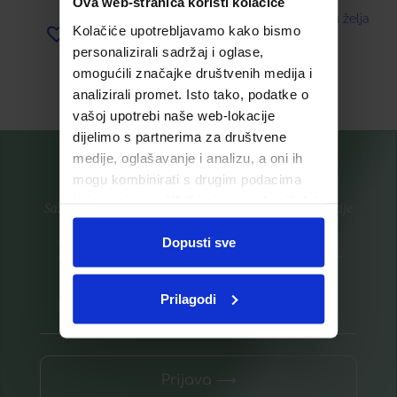
Ova web-stranica koristi kolačiće
Dodaj u listu želja
Kolačiće upotrebljavamo kako bismo
Dodaj u listu želja
personalizirali sadržaj i oglase,
omogućili značajke društvenih medija i
Pročitaj više
Pročitaj više
analizirali promet. Isto tako, podatke o
vašoj upotrebi naše web-lokacije
dijelimo s partnerima za društvene
medije, oglašavanje i analizu, a oni ih
mogu kombinirati s drugim podacima
koje ste im pružili ili koje su prikupili dok
Saznajte prvi za nove proizvode i ekskluzivne promocije
ste upotrebljavali njihove usluge.
Dopusti sve
Prijavite se na listu za novosti
Prilagodi
Prijava ⟶