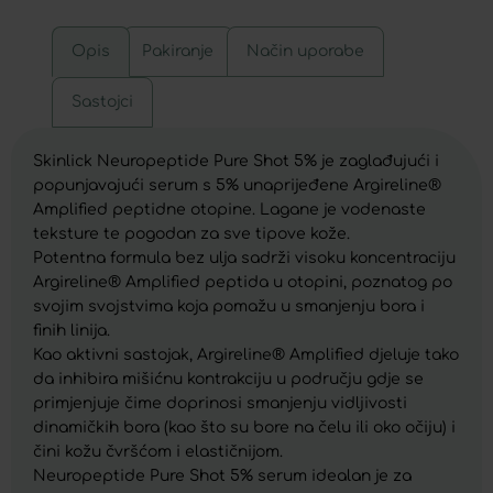
Opis
Pakiranje
Način uporabe
Sastojci
Skinlick Neuropeptide Pure Shot 5% je zaglađujući i
popunjavajući serum s 5% unaprijeđene Argireline®
Amplified peptidne otopine. Lagane je vodenaste
teksture te pogodan za sve tipove kože.
Potentna formula bez ulja sadrži visoku koncentraciju
Argireline® Amplified peptida u otopini, poznatog po
svojim svojstvima koja pomažu u smanjenju bora i
finih linija.
Kao aktivni sastojak, Argireline® Amplified djeluje tako
da inhibira mišićnu kontrakciju u području gdje se
primjenjuje čime doprinosi smanjenju vidljivosti
dinamičkih bora (kao što su bore na čelu ili oko očiju) i
čini kožu čvršćom i elastičnijom.
Neuropeptide Pure Shot 5% serum idealan je za