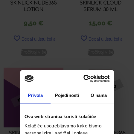
SKINLICK NUDE365
SKINLICK CLOUD
LOTION
SERUM 30 ML
9,50
€
15,00
€
Dodaj u listu želja
Dodaj u listu želja
Pročitaj više
Pročitaj više
Privola
Pojedinosti
O nama
Ova web-stranica koristi kolačiće
Kolačiće upotrebljavamo kako bismo
personalizirali sadržaj i oglase,
SKINLICK MASKA ZA
SKINLICK ROUGE365