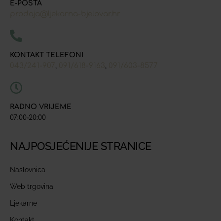
E-POŠTA
prodaja@ljekarna-bjelovar.hr
KONTAKT TELEFONI
043/241-907
091/618-9163
091/603-8577
,
,
RADNO VRIJEME
07:00-20:00
NAJPOSJEĆENIJE STRANICE
Naslovnica
Web trgovina
Ljekarne
Kontakt