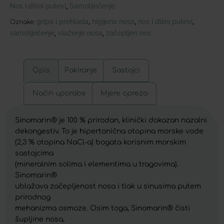
Nos i dišni putevi
Samoliječenje
,
gripa i prehlada
higijena nosa
nos i dišni putevi
,
,
,
Oznake:
samoliječenje
vlaženje nosa
začepljen nos
,
,
Opis
Pakiranje
Sastojci
Način uporabe
Mjere opreza
Sinomarin® je 100 % prirodan, klinički dokazan nazalni
dekongestiv. To je hipertonična otopina morske vode
(2,3 % otopina NaCl-a) bogata korisnim morskim
sastojcima
(mineralnim solima i elementima u tragovima).
Sinomarin®
ublažava začepljenost nosa i tlak u sinusima putem
prirodnog
mehanizma osmoze. Osim toga, Sinomarin® čisti
šupljine nosa,