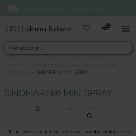
BESPLATNA DOSTAVA IZNAD 50,00 EUR.
0
Online 
Moj ra
Početna
/
Samoliječenje
/
Gripa i prehlada
/
Nos i
dišni putevi
/ SINOMARIN® MINI SPRAY
SINOMARIN® MINI SPRAY
100 % prirodan, klinički dokazan nazalni dekongestiv