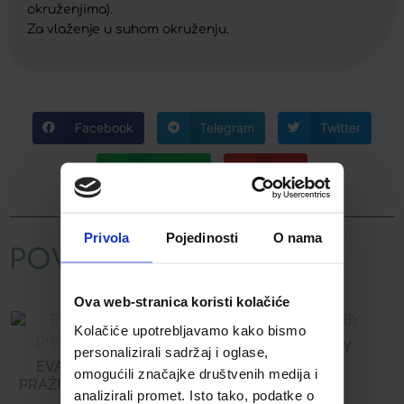
okruženjima).
Za vlaženje u suhom okruženju.
Facebook
Telegram
Twitter
WhatsApp
Email
Privola
Pojedinosti
O nama
POVEZANI PROIZVODI
Ova web-stranica koristi kolačiće
Kolačiće upotrebljavamo kako bismo
LAKSOL BABY
personalizirali sadržaj i oglase,
EVA/QU ČEPIĆI ZA
omogućili značajke društvenih medija i
PRAŽNJENJE ZA DJECU
14,98
€
analizirali promet. Isto tako, podatke o