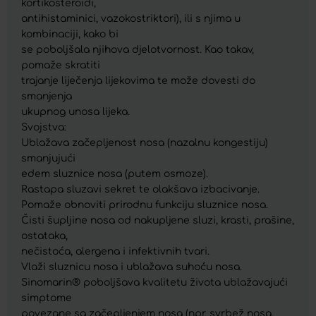
kortikosteroidi,
antihistaminici, vazokostriktori), ili s njima u
kombinaciji, kako bi
se poboljšala njihova djelotvornost. Kao takav,
pomaže skratiti
trajanje liječenja lijekovima te može dovesti do
smanjenja
ukupnog unosa lijeka.
Svojstva:
Ublažava začepljenost nosa (nazalnu kongestiju)
smanjujući
edem sluznice nosa (putem osmoze).
Rastapa sluzavi sekret te olakšava izbacivanje.
Pomaže obnoviti prirodnu funkciju sluznice nosa.
Čisti šupljine nosa od nakupljene sluzi, krasti, prašine,
ostataka,
nečistoća, alergena i infektivnih tvari.
Vlaži sluznicu nosa i ublažava suhoću nosa.
Sinomarin® poboljšava kvalitetu života ublažavajući
simptome
povezane sa začepljenjem nosa (npr. svrbež nosa,