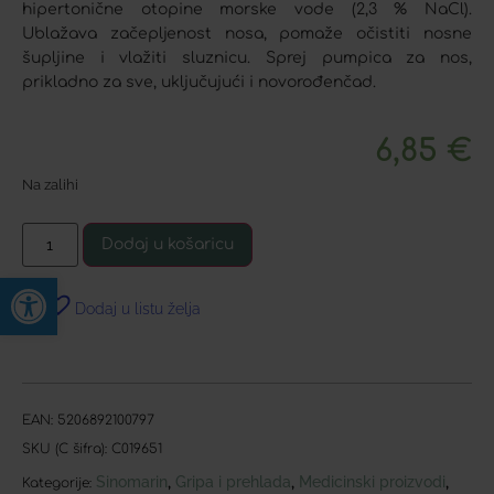
hipertonične otopine morske vode (2,3 % NaCl).
Ublažava začepljenost nosa, pomaže očistiti nosne
šupljine i vlažiti sluznicu. Sprej pumpica za nos,
prikladno za sve, uključujući i novorođenčad.
6,85
€
Na zalihi
Dodaj u košaricu
Open toolbar
Dodaj u listu želja
EAN:
5206892100797
SKU (C šifra):
C019651
Sinomarin
Gripa i prehlada
Medicinski proizvodi
,
,
,
Kategorije: