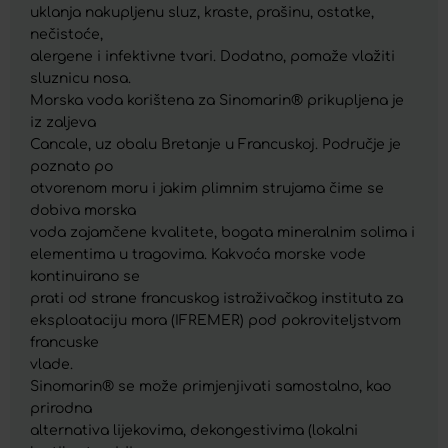
uklanja nakupljenu sluz, kraste, prašinu, ostatke,
nečistoće,
alergene i infektivne tvari. Dodatno, pomaže vlažiti
sluznicu nosa.
Morska voda korištena za Sinomarin® prikupljena je
iz zaljeva
Cancale, uz obalu Bretanje u Francuskoj. Područje je
poznato po
otvorenom moru i jakim plimnim strujama čime se
dobiva morska
voda zajamčene kvalitete, bogata mineralnim solima i
elementima u tragovima. Kakvoća morske vode
kontinuirano se
prati od strane francuskog istraživačkog instituta za
eksploataciju mora (IFREMER) pod pokroviteljstvom
francuske
vlade.
Sinomarin® se može primjenjivati samostalno, kao
prirodna
alternativa lijekovima, dekongestivima (lokalni