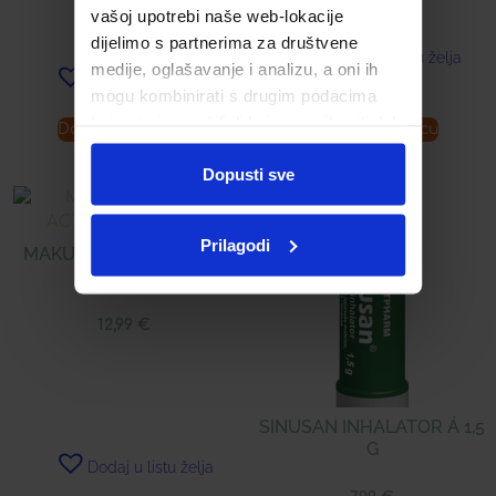
vašoj upotrebi naše web-lokacije
6,89
€
dijelimo s partnerima za društvene
Dodaj u listu želja
medije, oglašavanje i analizu, a oni ih
Dodaj u listu želja
mogu kombinirati s drugim podacima
koje ste im pružili ili koje su prikupili dok
Dodaj u košaricu
Dodaj u košaricu
ste upotrebljavali njihove usluge.
Dopusti sve
Prilagodi
MAKULIN DUAL ACTION
KAPI 10 ML
12,99
€
SINUSAN INHALATOR Á 1,5
G
Dodaj u listu želja