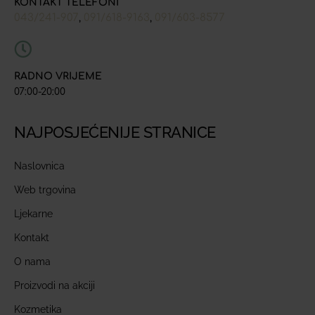
KONTAKT TELEFONI
043/241-907
091/618-9163
091/603-8577
,
,
RADNO VRIJEME
07:00-20:00
NAJPOSJEĆENIJE STRANICE
Naslovnica
Web trgovina
Ljekarne
Kontakt
O nama
Proizvodi na akciji
Kozmetika