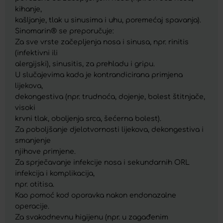
kihanje,
kašljanje, tlak u sinusima i uhu, poremećaj spavanja).
Sinomarin® se preporučuje:
Za sve vrste začepljenja nosa i sinusa, npr. rinitis
(infektivni ili
alergijski), sinusitis, za prehladu i gripu.
U slučajevima kada je kontrandicirana primjena
lijekova,
dekongestiva (npr. trudnoća, dojenje, bolest štitnjače,
visoki
krvni tlak, oboljenja srca, šećerna bolest).
Za poboljšanje djelotvornosti lijekova, dekongestiva i
smanjenje
njihove primjene.
Za sprječavanje infekcije nosa i sekundarnih ORL
infekcija i komplikacija,
npr. otitisa.
Kao pomoć kod oporavka nakon endonazalne
operacije.
Za svakodnevnu higijenu (npr. u zagađenim