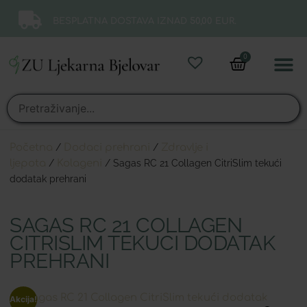
BESPLATNA DOSTAVA IZNAD 50,00 EUR.
0
Online 
Moj ra
Početna
/
Dodaci prehrani
/
Zdravlje i
ljepota
/
Kolageni
/ Sagas RC 21 Collagen CitriSlim tekući
dodatak prehrani
SAGAS RC 21 COLLAGEN
CITRISLIM TEKUĆI DODATAK
PREHRANI
Akcija!