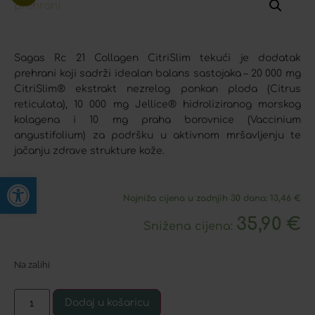
Sagas Rc 21 Collagen CitriSlim tekući je dodatak
prehrani koji sadrži idealan balans sastojaka – 20 000 mg
CitriSlim® ekstrakt nezrelog ponkan ploda (Citrus
reticulata), 10 000 mg Jellice® hidroliziranog morskog
kolagena i 10 mg praha borovnice (Vaccinium
angustifolium) za podršku u aktivnom mršavljenju te
jačanju zdrave strukture kože.
Open toolbar
Najniža cijena u zadnjih 30 dana:
13,46
€
35,90
€
Snižena cijena:
Na zalihi
Dodaj u košaricu