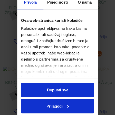
Privola
Pojedinosti
O nama
CENTRAVIT ENERGY
TABLETE Á 30
FLORADIX TONIK SA
ŽELJEZOM KINDERVITAL
250 ML
14,41
€
Ova web-stranica koristi kolačiće
Kolačiće upotrebljavamo kako bismo
17,25
€
personalizirali sadržaj i oglase,
Dodaj u listu želja
omogućili značajke društvenih medija i
Dodaj u listu želja
analizirali promet. Isto tako, podatke o
vašoj upotrebi naše web-lokacije
Pročitaj više
Dodaj u košaricu
dijelimo s partnerima za društvene
medije, oglašavanje i analizu, a oni ih
mogu kombinirati s drugim podacima
koje ste im pružili ili koje su prikupili dok
BIO-C 500 DIREKT (PHS)
ALPENKRAFT SIRUP Á 250
ste upotrebljavali njihove usluge.
VREĆICA Á 20
ML
Dopusti sve
10,43
€
16,99
€
Prilagodi
Dodaj u listu želja
Dodaj u listu želja