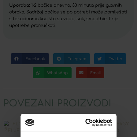
Uporaba:
1-2 bočice dnevno, 30 minuta prije glavnih
obroka. Sadržaj bočice se po potrebi može pomiješati
s tekućinama kao što su voda, sok, smoothie. Prije
upotrebe promućkati.
Facebook
Telegram
Twitter
WhatsApp
Email
POVEZANI PROIZVODI