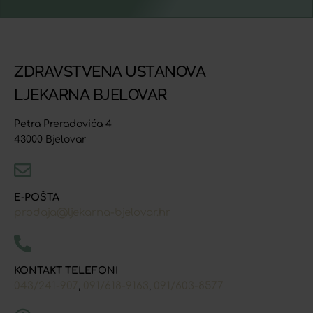
ZDRAVSTVENA USTANOVA
LJEKARNA BJELOVAR
Petra Preradovića 4
43000 Bjelovar
E-POŠTA
prodaja@ljekarna-bjelovar.hr
KONTAKT TELEFONI
043/241-907
091/618-9163
091/603-8577
,
,