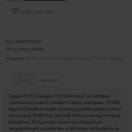
Dodaj u listu želja
EAN:
3858893761938
SKU (C šifra):
c028033
Dodaci prehrani
Kolageni
Sagas
Zdravlje i ljepota
,
,
,
Kategorije:
Opis
Pakiranje
Sagas Rc 21 Collagen CitriSlim tekući je dodatak
prehrani koji sadrži idealan balans sastojaka – 20 000
mg CitriSlim® ekstrakt nezrelog ponkan ploda (Citrus
reticulata), 10 000 mg Jellice® hidroliziranog morskog
kolagena i 10 mg praha borovnice (Vaccinium
angustifolium) za podršku u aktivnom mršavljenju te