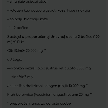
– smanjuje osjećaj gladi
– kolagen kao potpora ljepoti kože, kose i noktiju
– za bolju hidraciju kože
– 1 – 2 bočice
Sastojci u preporučenoj dnevnoj dozi u 2 bočice (100
ml) % PU*:
CitriSlim® 20 000 mg **
od čega:
— Ponkan nezreli plod (Citrus reticulata)5000 mg
— sinefrin7 mg
Jellice® hidrolizirani kolagen (riblji) 10 000 mg **
Prah borovnice (Vaccinium angustifolium) 20 mg **
* preporučeni unos za odrasle osobe