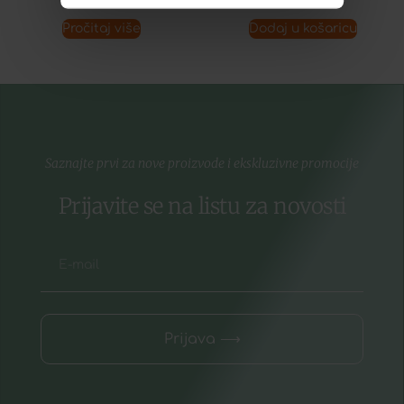
Pročitaj više
Dodaj u košaricu
Saznajte prvi za nove proizvode i ekskluzivne promocije
Prijavite se na listu za novosti
Prijava ⟶