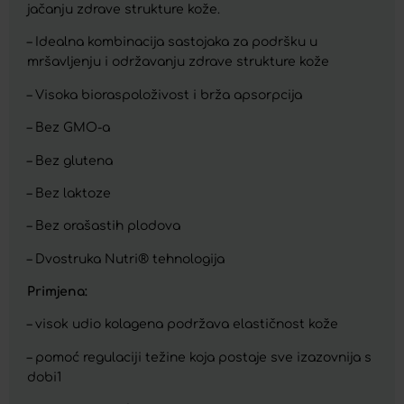
jačanju zdrave strukture kože.
– Idealna kombinacija sastojaka za podršku u
mršavljenju i održavanju zdrave strukture kože
– Visoka bioraspoloživost i brža apsorpcija
– Bez GMO-a
– Bez glutena
– Bez laktoze
– Bez orašastih plodova
– Dvostruka Nutri® tehnologija
Primjena:
– visok udio kolagena podržava elastičnost kože
– pomoć regulaciji težine koja postaje sve izazovnija s
dobi1