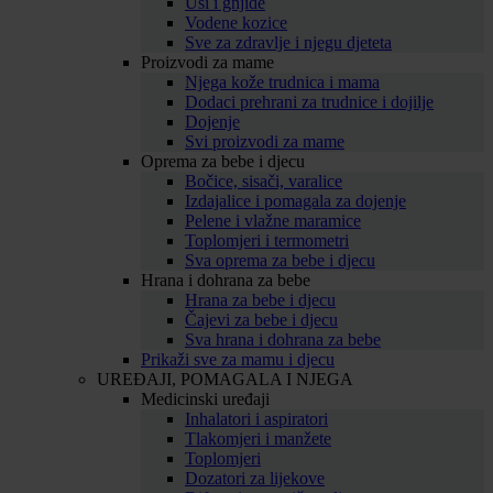
Uši i gnjide
Vodene kozice
Sve za zdravlje i njegu djeteta
Proizvodi za mame
Njega kože trudnica i mama
Dodaci prehrani za trudnice i dojilje
Dojenje
Svi proizvodi za mame
Oprema za bebe i djecu
Bočice, sisači, varalice
Izdajalice i pomagala za dojenje
Pelene i vlažne maramice
Toplomjeri i termometri
Sva oprema za bebe i djecu
Hrana i dohrana za bebe
Hrana za bebe i djecu
Čajevi za bebe i djecu
Sva hrana i dohrana za bebe
Prikaži sve za mamu i djecu
UREĐAJI, POMAGALA I NJEGA
Medicinski uređaji
Inhalatori i aspiratori
Tlakomjeri i manžete
Toplomjeri
Dozatori za lijekove