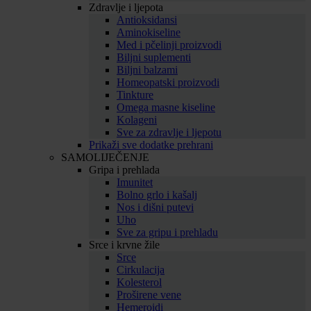
Zdravlje i ljepota
Antioksidansi
Aminokiseline
Med i pčelinji proizvodi
Biljni suplementi
Biljni balzami
Homeopatski proizvodi
Tinkture
Omega masne kiseline
Kolageni
Sve za zdravlje i ljepotu
Prikaži sve dodatke prehrani
SAMOLIJEČENJE
Gripa i prehlada
Imunitet
Bolno grlo i kašalj
Nos i dišni putevi
Uho
Sve za gripu i prehladu
Srce i krvne žile
Srce
Cirkulacija
Kolesterol
Proširene vene
Hemeroidi