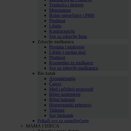
Trudnoća i dojenje
Menopauza
Bolne mjesečnice i PMS
Plodnost
Libido
Kontracepcija
Sve za zdravlje žena
Zdravlje muškaraca
Prostata i mokrenje
Libido i spolna moć
Plodnost
Kozmetika za muškarce
Sve za zdravlje muškaraca
Bio kutak
Aromaterapija
Čajevi
Med i pčelinji proizvodi
Biljni suplementi
Biljni balzami
Homeopatski pripravci
Tinkture
Sav biokutak
Prikaži sve za samoliječenje
MAMA I DJECA