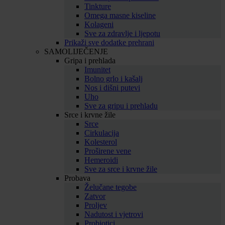
Tinkture
Omega masne kiseline
Kolageni
Sve za zdravlje i ljepotu
Prikaži sve dodatke prehrani
SAMOLIJEČENJE
Gripa i prehlada
Imunitet
Bolno grlo i kašalj
Nos i dišni putevi
Uho
Sve za gripu i prehladu
Srce i krvne žile
Srce
Cirkulacija
Kolesterol
Proširene vene
Hemeroidi
Sve za srce i krvne žile
Probava
Želučane tegobe
Zatvor
Proljev
Nadutost i vjetrovi
Probiotici