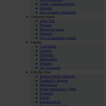
Umor i manjak energije
Imunitet
Sve za stanje organizma
Unutarnji organi
Jetra i žuć
Prostata
Mokraćni sustav
Štitnjača
Sve za unutarnje organe
Tegobe
Glavobolja
Alergije
Dijabetes
Mršavljenje
Hrkanje
Sve za tegobe
Zdravlje žena
Intimna njega i zdravlje
Trudnoća i dojenje
Menopauza
Bolne mjesečnice i PMS
Plodnost
Libido
Kontracepcija