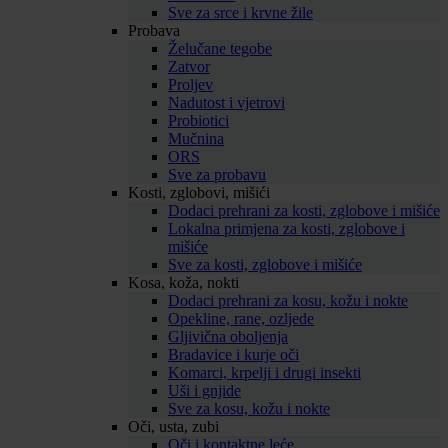
Sve za srce i krvne žile
Probava
Želučane tegobe
Zatvor
Proljev
Nadutost i vjetrovi
Probiotici
Mučnina
ORS
Sve za probavu
Kosti, zglobovi, mišići
Dodaci prehrani za kosti, zglobove i mišiće
Lokalna primjena za kosti, zglobove i
mišiće
Sve za kosti, zglobove i mišiće
Kosa, koža, nokti
Dodaci prehrani za kosu, kožu i nokte
Opekline, rane, ozljede
Gljivična oboljenja
Bradavice i kurje oči
Komarci, krpelji i drugi insekti
Uši i gnjide
Sve za kosu, kožu i nokte
Oči, usta, zubi
Oči i kontaktne leće