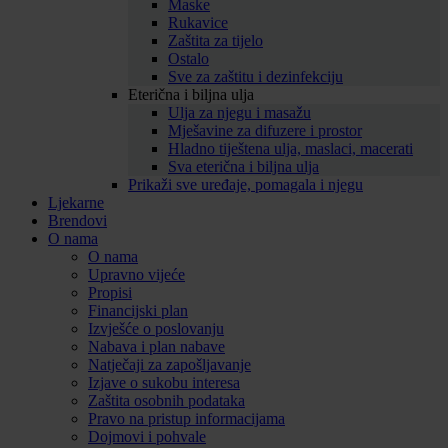
Maske
Rukavice
Zaštita za tijelo
Ostalo
Sve za zaštitu i dezinfekciju
Eterična i biljna ulja
Ulja za njegu i masažu
Mješavine za difuzere i prostor
Hladno tiještena ulja, maslaci, macerati
Sva eterična i biljna ulja
Prikaži sve uređaje, pomagala i njegu
Ljekarne
Brendovi
O nama
O nama
Upravno vijeće
Propisi
Financijski plan
Izvješće o poslovanju
Nabava i plan nabave
Natječaji za zapošljavanje
Izjave o sukobu interesa
Zaštita osobnih podataka
Pravo na pristup informacijama
Dojmovi i pohvale