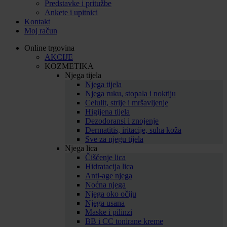
Predstavke i pritužbe
Ankete i upitnici
Kontakt
Moj račun
Online trgovina
AKCIJE
KOZMETIKA
Njega tijela
Njega tijela
Njega ruku, stopala i noktiju
Celulit, strije i mršavljenje
Higijena tijela
Dezodoransi i znojenje
Dermatitis, iritacije, suha koža
Sve za njegu tijela
Njega lica
Čišćenje lica
Hidratacija lica
Anti-age njega
Noćna njega
Njega oko očiju
Njega usana
Maske i pilinzi
BB i CC tonirane kreme