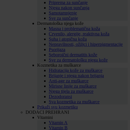
Priprema za sunčanje
Njega nakon sunčanja
Samotamnjenje
Sve za sunčanje
Dermatološka njega kože
Masna i problematična koža
Crvenilo, alergije, reaktivna koža
Suha i atopična koža
Nepravilnosti, ožiljci i hiperpigmentacije
Psorijaza
Seboroični dermatitis kože
Sve za dermatološku njega kože
Kozmetika za muškarce
Hidratacija kože za muškarce
Brijanje i njega nakon brijanja
Anti-age za muškarce
Mirisne linije za muškarce
Njega tijela za muškarce
Dezodoransi
Sva kozmetika za muškarce
Prikaži svu kozmetiku
DODACI PREHRANI
Vitamini
Vitamin A
Vitamin B