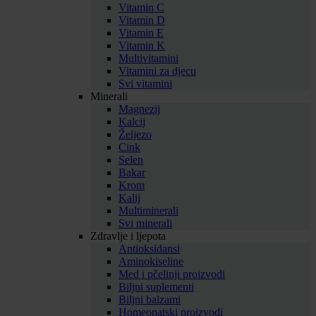
Vitamin C
Vitamin D
Vitamin E
Vitamin K
Multivitamini
Vitamini za djecu
Svi vitamini
Minerali
Magnezij
Kalcij
Željezo
Cink
Selen
Bakar
Krom
Kalij
Multiminerali
Svi minerali
Zdravlje i ljepota
Antioksidansi
Aminokiseline
Med i pčelinji proizvodi
Biljni suplementi
Biljni balzami
Homeopatski proizvodi