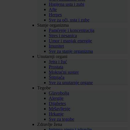
Higijena usta i zubi
Afte
Herpes
Sve za oči, usta i zube
Stanje organizma
Pamćenje i koncentracija
Stres i nesanica
Umor i manjak energije
Imunitet
Sve za stanje organizma
Unutarnji organi
Jetra i žuć
Prostata
Mokraćni sustav
Štitnjača
Sve za unutarnje organe
Tegobe
Glavobolja
Alergije
Dijabetes
Mršavljenje
Hrkanje
Sve za tegobe
Zdravlje žena
Intimna njega i zdravlje