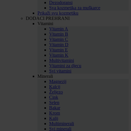
Dezodoransi
Sva kozmetika za muškarce
Prikaži svu kozmetiku
DODACI PREHRANI
Vitamini
Vitamin A
Vitamin B
Vitamin C
Vitamin D
Vitamin E
Vitamin K
Multivitamini
Vitamini za djecu
Svi vitamini
Minerali
Magnezij
Kalcij
Željezo
Cink
Selen
Bakar
Krom
Kalij
Multiminerali
Svi minerali