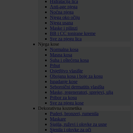
Hidratacija lica
Anti-age njega
Noćna njega
Njega oko očiju
Njega usana
Maske i pilinzi
BB i CC tonirane kreme
Sve za njegu lica
Njega kose
Normalna kosa
Masna kosa
Suha i oštećena kosa
Prhut
Osjetljivo vlasište
Obojana kosa i boje za kosu
Ispadanje kose
Seboroični dermatitis vlasišta
Maske, regeneratori, sprejevi, ulja
Pribor za kosu
Sve za njegu kose
Dekorativna kozmetika
Puderi, bronzeri, rumenila
Maskare
Sjajila, ruževi i olovke za usne
Sjenila i olovke za oči