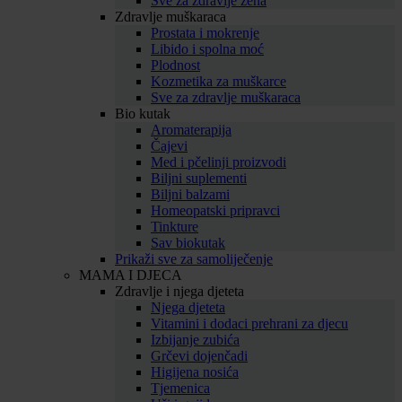
Sve za zdravlje žena
Zdravlje muškaraca
Prostata i mokrenje
Libido i spolna moć
Plodnost
Kozmetika za muškarce
Sve za zdravlje muškaraca
Bio kutak
Aromaterapija
Čajevi
Med i pčelinji proizvodi
Biljni suplementi
Biljni balzami
Homeopatski pripravci
Tinkture
Sav biokutak
Prikaži sve za samoliječenje
MAMA I DJECA
Zdravlje i njega djeteta
Njega djeteta
Vitamini i dodaci prehrani za djecu
Izbijanje zubića
Grčevi dojenčadi
Higijena nosića
Tjemenica