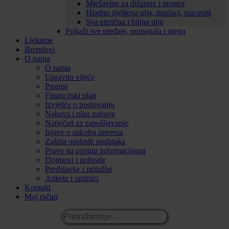
Mješavine za difuzere i prostor
Hladno tiještena ulja, maslaci, macerati
Sva eterična i biljna ulja
Prikaži sve uređaje, pomagala i njegu
Ljekarne
Brendovi
O nama
O nama
Upravno vijeće
Propisi
Financijski plan
Izvješće o poslovanju
Nabava i plan nabave
Natječaji za zapošljavanje
Izjave o sukobu interesa
Zaštita osobnih podataka
Pravo na pristup informacijama
Dojmovi i pohvale
Predstavke i pritužbe
Ankete i upitnici
Kontakt
Moj račun
Pretraživanje...