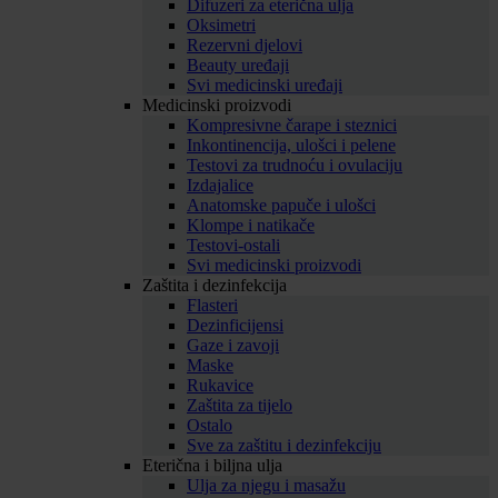
Difuzeri za eterična ulja
Oksimetri
Rezervni djelovi
Beauty uređaji
Svi medicinski uređaji
Medicinski proizvodi
Kompresivne čarape i steznici
Inkontinencija, ulošci i pelene
Testovi za trudnoću i ovulaciju
Izdajalice
Anatomske papuče i ulošci
Klompe i natikače
Testovi-ostali
Svi medicinski proizvodi
Zaštita i dezinfekcija
Flasteri
Dezinficijensi
Gaze i zavoji
Maske
Rukavice
Zaštita za tijelo
Ostalo
Sve za zaštitu i dezinfekciju
Eterična i biljna ulja
Ulja za njegu i masažu