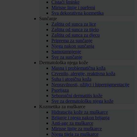
Čistaći šminke
Mirisne linije i parfemi
Sva dekorativna kozmetika
Sunčanje
Zaštita od sunca za lice
Zaštita od sunca za tijelo
Zaštita od sunca za djecu
Priprema za sunčanje
Njega nakon sunčanja
Samotamnjenje
Sve za sunčanje
Dermatološka njega kože
Masna i problematična koža
Crvenilo, alergije, reaktivna koža
Suha i atopična koža
Nepravilnosti, ožiljci i hiperpigmentacije
Psorijaza
Seboroični dermatitis kože
Sve za dermatološku njega kože
Kozmetika za muškarce
Hidratacija kože za muškarce
Brijanje i njega nakon brijanja
Anti-age za muškarce
Mirisne linije za muškarce
Njega tijela za muškarce