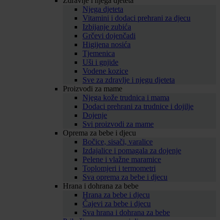
Zdravlje i njega djeteta
Njega djeteta
Vitamini i dodaci prehrani za djecu
Izbijanje zubića
Grčevi dojenčadi
Higijena nosića
Tjemenica
Uši i gnjide
Vodene kozice
Sve za zdravlje i njegu djeteta
Proizvodi za mame
Njega kože trudnica i mama
Dodaci prehrani za trudnice i dojilje
Dojenje
Svi proizvodi za mame
Oprema za bebe i djecu
Bočice, sisači, varalice
Izdajalice i pomagala za dojenje
Pelene i vlažne maramice
Toplomjeri i termometri
Sva oprema za bebe i djecu
Hrana i dohrana za bebe
Hrana za bebe i djecu
Čajevi za bebe i djecu
Sva hrana i dohrana za bebe