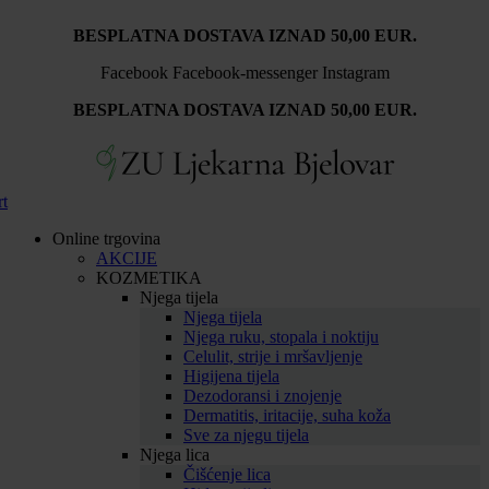
Idi
BESPLATNA DOSTAVA IZNAD 50,00 EUR.
na
sadržaj
Facebook
Facebook-messenger
Instagram
BESPLATNA DOSTAVA IZNAD 50,00 EUR.
rt
Online trgovina
AKCIJE
KOZMETIKA
Njega tijela
Njega tijela
Njega ruku, stopala i noktiju
Celulit, strije i mršavljenje
Higijena tijela
Dezodoransi i znojenje
Dermatitis, iritacije, suha koža
Sve za njegu tijela
Njega lica
Čišćenje lica