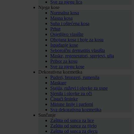
Sve za njegu lica
Njega kose
Normalna kosa
Masna kosa
Suha i oštećena kosa
Prhut
Osjetljivo vlasište
Obojana kosa i boje za kosu
Ispadanje kose
Seboroični dermatitis vlasišta
Maske, regeneratori, sprejevi, ulja
Pribor za kosu
Sve za njegu kose
Dekorativna kozmetika
Puderi, bronzeri, rumenila
Maskare
Sjajila, ruževi i olovke za usne
Sjenila i olovke za oči
Čistaći šminke
Mirisne linije i parfemi
Sva dekorativna kozmetika
Sunčanje
Zaštita od sunca za lice
Zaštita od sunca za tijelo
Zaštita od sunca za djecu