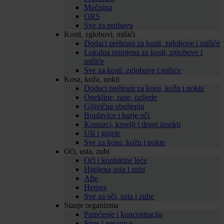
Mučnina
ORS
Sve za probavu
Kosti, zglobovi, mišići
Dodaci prehrani za kosti, zglobove i mišiće
Lokalna primjena za kosti, zglobove i
mišiće
Sve za kosti, zglobove i mišiće
Kosa, koža, nokti
Dodaci prehrani za kosu, kožu i nokte
Opekline, rane, ozljede
Gljivična oboljenja
Bradavice i kurje oči
Komarci, krpelji i drugi insekti
Uši i gnjide
Sve za kosu, kožu i nokte
Oči, usta, zubi
Oči i kontaktne leće
Higijena usta i zubi
Afte
Herpes
Sve za oči, usta i zube
Stanje organizma
Pamćenje i koncentracija
Stres i nesanica