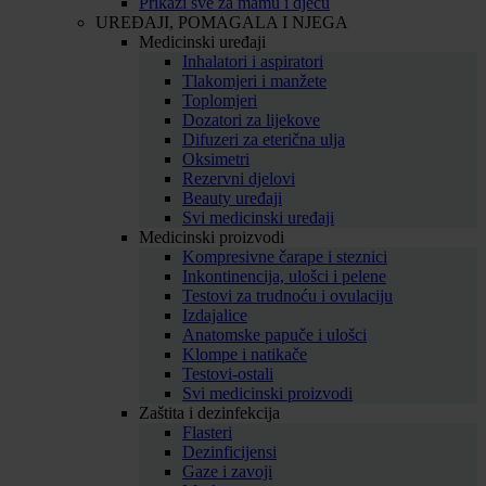
Prikaži sve za mamu i djecu
UREĐAJI, POMAGALA I NJEGA
Medicinski uređaji
Inhalatori i aspiratori
Tlakomjeri i manžete
Toplomjeri
Dozatori za lijekove
Difuzeri za eterična ulja
Oksimetri
Rezervni djelovi
Beauty uređaji
Svi medicinski uređaji
Medicinski proizvodi
Kompresivne čarape i steznici
Inkontinencija, ulošci i pelene
Testovi za trudnoću i ovulaciju
Izdajalice
Anatomske papuče i ulošci
Klompe i natikače
Testovi-ostali
Svi medicinski proizvodi
Zaštita i dezinfekcija
Flasteri
Dezinficijensi
Gaze i zavoji