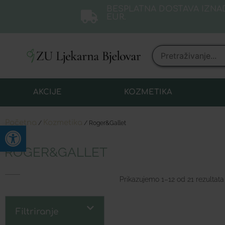
BESPLATNA DOSTAVA IZNAD
EUR.
AKCIJE
KOZMETIKA
Početna
Kozmetika
/
/ Roger&Gallet
Open toolbar
ROGER&GALLET
Prikazujemo 1–12 od 21 rezultata
Filtriranje