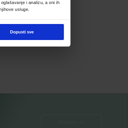
oglašavanje i analizu, a oni ih
 njihove usluge.
9,91
€
Dodaj u listu želja
Dopusti sve
Dodaj u košaricu
Prijava ⟶