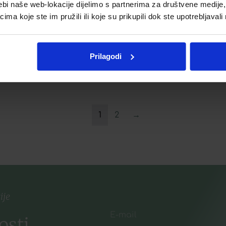
ebi naše web-lokacije dijelimo s partnerima za društvene medije, 
9,91
€
a koje ste im pružili ili koje su prikupili dok ste upotrebljavali
Dodaj u listu želja
Dodaj u listu želja
Prilagodi
Dodaj u košaricu
Dodaj u košaricu
1
2
→
ije
osti