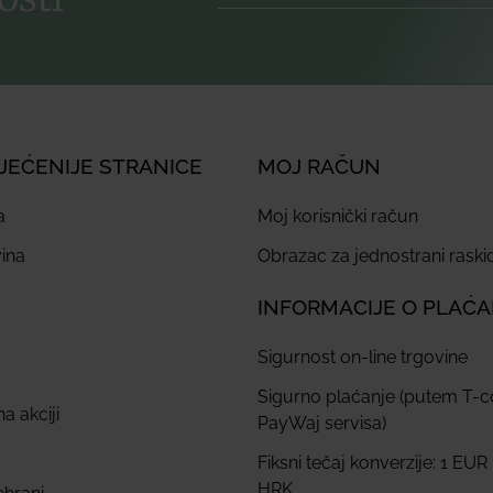
JEĆENIJE STRANICE
MOJ RAČUN
a
Moj korisnički račun
ina
Obrazac za jednostrani rask
INFORMACIJE O PLAĆ
Sigurnost on-line trgovine
Sigurno plaćanje (putem T-
a akciji
PayWaj servisa)
Fiksni tečaj konverzije: 1 EUR
HRK