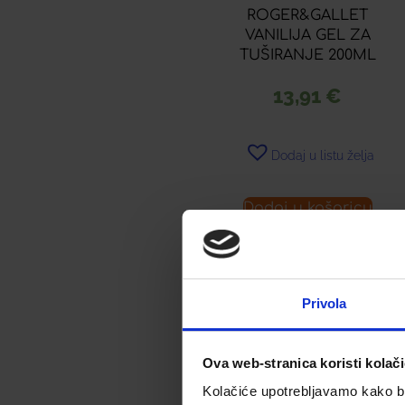
ROGER&GALLET
VANILIJA GEL ZA
TUŠIRANJE 200ML
13,91
€
Dodaj u listu želja
Dodaj u košaricu
Privola
ROGER & GALLET
VANILIJA KREMA 30ML
Ova web-stranica koristi kolač
Kolačiće upotrebljavamo kako bis
9,91
€