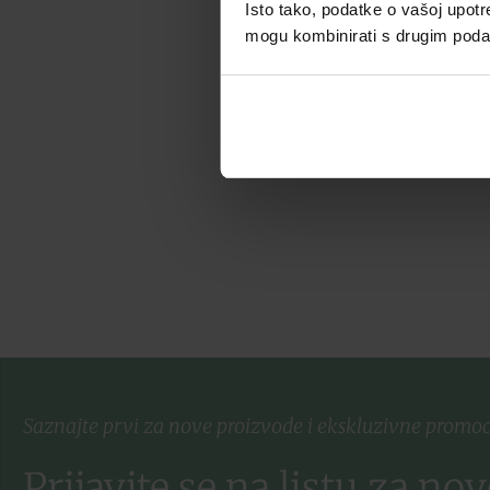
Isto tako, podatke o vašoj upotr
mogu kombinirati s drugim podacim
Dodaj u listu želja
Dodaj u košaricu
Saznajte prvi za nove proizvode i ekskluzivne promoc
Prijavite se na listu za nov