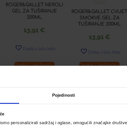
ROGER&GALLET NEROLI
GEL ZA TUŠIRANJE
ROGER&GALLET CVIJE
200ML
SMOKVE GEL ZA
TUŠIRANJE 200ML
13,91
€
13,91
€
Dodaj u listu želja
Dodaj u listu želja
Dodaj u košaricu
Dodaj u košaricu
Pojedinosti
ROGER & GALLET RUŽA
KREMA 30ML
iće
ROGER & GALLET DRV
NARANČE KREMA 30ML
mo personalizirali sadržaj i oglase, omogućili značajke društveni
9,91
€