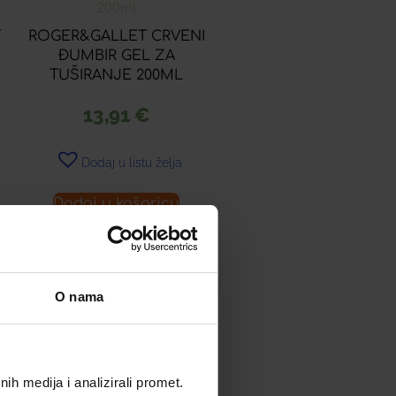
T
ROGER&GALLET CRVENI
ĐUMBIR GEL ZA
TUŠIRANJE 200ML
13,91
€
Dodaj u listu želja
Dodaj u košaricu
O nama
O
ROGER & GALLET
OSMANTHUS KREMA
h medija i analizirali promet.
ZA RUKE 30ML