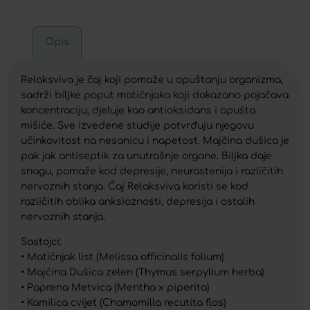
Opis
Relaksviva je čaj koji pomaže u opuštanju organizma,
sadrži biljke poput matičnjaka koji dokazano pojačava
koncentraciju, djeluje kao antioksidans i opušta
mišiće. Sve izvedene studije potvrđuju njegovu
učinkovitost na nesanicu i napetost. Majčina dušica je
pak jak antiseptik za unutrašnje organe. Biljka daje
snagu, pomaže kod depresije, neurastenija i različitih
nervoznih stanja. Čaj Relaksviva koristi se kod
različitih oblika anksioznosti, depresija i ostalih
nervoznih stanja.
Sastojci:
• Matičnjak list (Melissa officinalis folium)
• Majčina Dušica zelen (Thymus serpyllum herba)
• Paprena Metvica (Mentha x piperita)
• Kamilica cvijet (Chamomilla recutita flos)