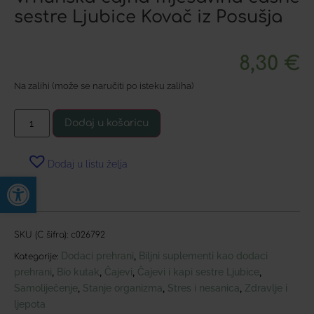
sestre Ljubice Kovač iz Posušja
8,30
€
Na zalihi (može se naručiti po isteku zaliha)
Dodaj u košaricu
Dodaj u listu želja
Open toolbar
SKU (C šifra):
c026792
Dodaci prehrani
Biljni suplementi kao dodaci
,
Kategorije:
prehrani
Bio kutak
Čajevi
Čajevi i kapi sestre Ljubice
,
,
,
,
Samoliječenje
Stanje organizma
Stres i nesanica
Zdravlje i
,
,
,
ljepota