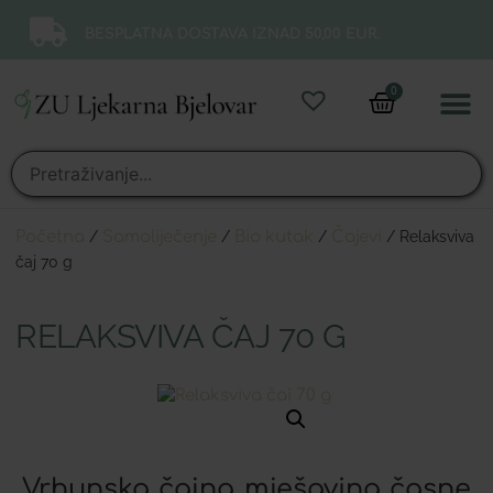
BESPLATNA DOSTAVA IZNAD 50,00 EUR.
0
Online 
Moj ra
Početna
/
Samoliječenje
/
Bio kutak
/
Čajevi
/ Relaksviva
čaj 70 g
RELAKSVIVA ČAJ 70 G
Vrhunska čajna mješavina časne