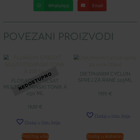
WhatsApp
Email
POVEZANI PROIZVODI
DIETPHARM CYCLON
SPREJ ZA RANE 125ML
FLORADIX EPRESAT
MULTIVITAMINSKI TONIK Á
250 ML
19,90
€
18,00
€
Dodaj u listu želja
Dodaj u listu želja
Pročitaj više
Dodaj u košaricu