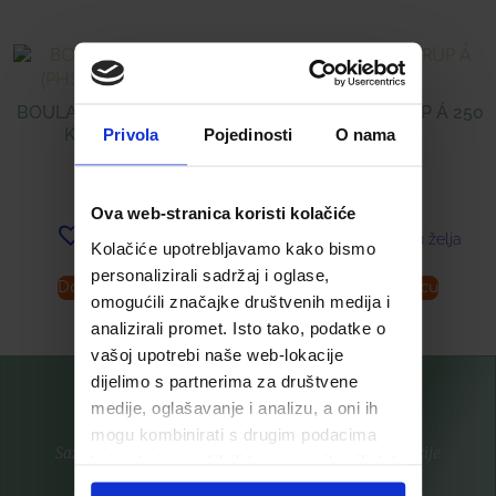
BOULARDII JUNIOR (PHS)
ALPENKRAFT SIRUP Á 250
KAPSULE Á 10
ML
Privola
Pojedinosti
O nama
8,99
€
16,99
€
Ova web-stranica koristi kolačiće
Dodaj u listu želja
Dodaj u listu želja
Kolačiće upotrebljavamo kako bismo
personalizirali sadržaj i oglase,
Dodaj u košaricu
Dodaj u košaricu
omogućili značajke društvenih medija i
analizirali promet. Isto tako, podatke o
vašoj upotrebi naše web-lokacije
dijelimo s partnerima za društvene
medije, oglašavanje i analizu, a oni ih
mogu kombinirati s drugim podacima
Saznajte prvi za nove proizvode i ekskluzivne promocije
koje ste im pružili ili koje su prikupili dok
ste upotrebljavali njihove usluge.