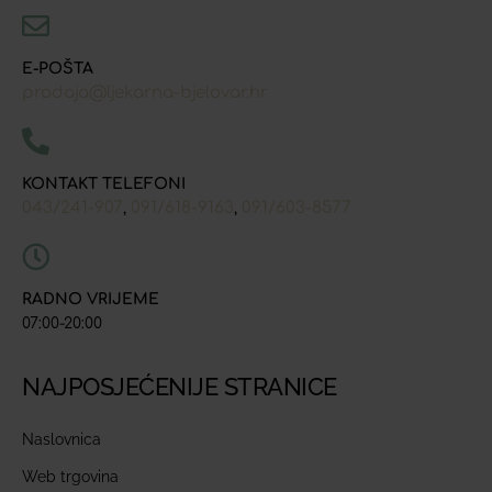
E-POŠTA
prodaja@ljekarna-bjelovar.hr
KONTAKT TELEFONI
043/241-907
091/618-9163
091/603-8577
,
,
RADNO VRIJEME
07:00-20:00
NAJPOSJEĆENIJE STRANICE
Naslovnica
Web trgovina