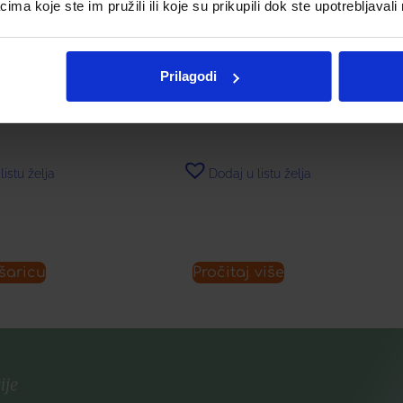
a koje ste im pružili ili koje su prikupili dok ste upotrebljavali
CLASSIC WET
OCTENISAN® LOSION ZA
S
PRANJE
€
0,00
€
Prilagodi
listu želja
Dodaj u listu želja
šaricu
Pročitaj više
ije