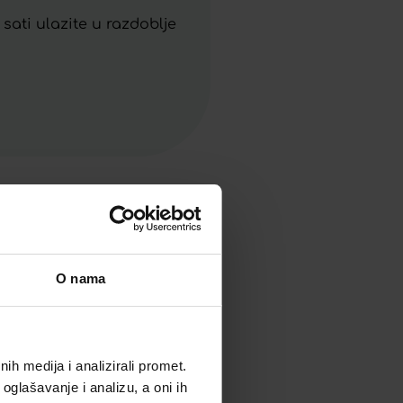
sati ulazite u razdoblje
O nama
h medija i analizirali promet.
oglašavanje i analizu, a oni ih