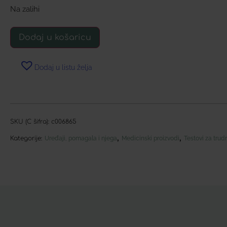
Na zalihi
Dodaj u košaricu
Dodaj u listu želja
SKU (C šifra):
c006865
,
,
Kategorije:
Uređaji, pomagala i njega
Medicinski proizvodi
Testovi za trud