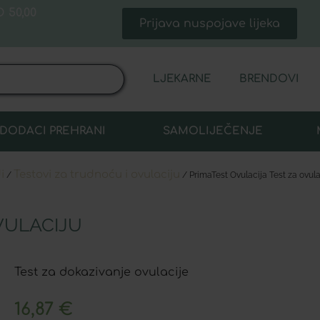
 50,00
Prijava nuspojave lijeka
LJEKARNE
BRENDOVI
DODACI PREHRANI
SAMOLIJEČENJE
i
Testovi za trudnoću i ovulaciju
/
/ PrimaTest Ovulacija Test za ovula
VULACIJU
Test za dokazivanje ovulacije
16,87
€