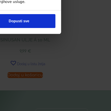
 njihove usluge.
Dopusti sve
SINUSAN ULJE Á 10 ML
9,99
€
Dodaj u listu želja
Dodaj u košaricu