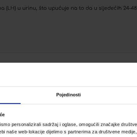
 (LH) u urinu, što upućuje na to da u sljedećih 24-48 
Telegram
Twitter
WhatsApp
Email
Pojedinosti
iće
mo personalizirali sadržaj i oglase, omogućili značajke društveni
ebi naše web-lokacije dijelimo s partnerima za društvene medije, 