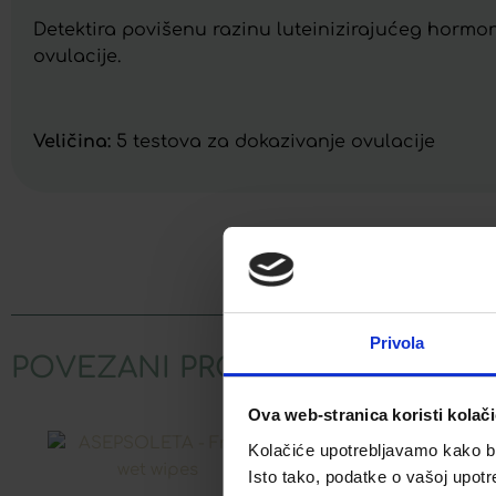
Detektira povišenu razinu luteinizirajućeg hormona
ovulacije.
Veličina:
5 testova za dokazivanje ovulacije
Facebook
Privola
POVEZANI PROIZVODI
Ova web-stranica koristi kolač
Kolačiće upotrebljavamo kako bis
Isto tako, podatke o vašoj upotr