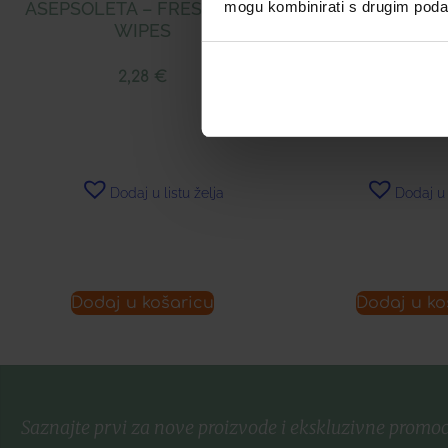
mogu kombinirati s drugim podacim
ASEPSOLETA – FRESH WET
ASEPSOLETA – 
WIPES
WIPE
2,28
€
1,33
Dodaj u listu želja
Dodaj u 
Dodaj u košaricu
Dodaj u ko
Saznajte prvi za nove proizvode i ekskluzivne promoc