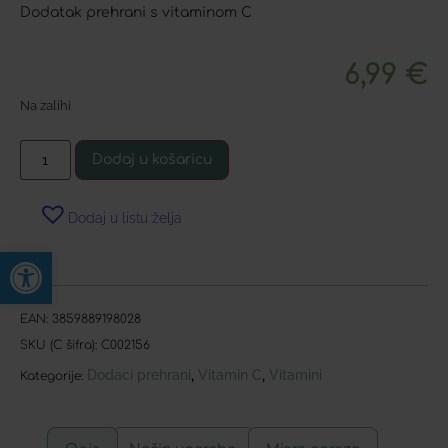
Dodatak prehrani s vitaminom C
6,99
€
Na zalihi
Dodaj u košaricu
Dodaj u listu želja
Open toolbar
EAN:
3859889198028
SKU (C šifra):
C002156
Dodaci prehrani
Vitamin C
Vitamini
,
,
Kategorije: