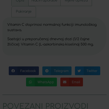
Opis
Način uporabe
Mjere opreza
Pakiranje
Vitamin C doprinosi normalnoj funkciji imunološkog
sustava.
Sastojci u preporučenoj dnevnoj dozi (1/2 čajne
žličice): Vitamin C (L-askorbinska kiselina) 500 mg.
Facebook
Telegram
Twitter
WhatsApp
Email
POVEZANI PROIZVODI