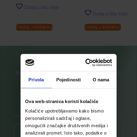
Dodaj u listu želja
Dodaj u listu želja
Dodaj u košaricu
Dodaj u košaricu
Saznajte prvi za nove proizvode i ekskluzivne promocije
Privola
Pojedinosti
O nama
Prijavite se na listu za novosti
Ova web-stranica koristi kolačiće
Kolačiće upotrebljavamo kako bismo
personalizirali sadržaj i oglase,
omogućili značajke društvenih medija i
Prijava ⟶
analizirali promet. Isto tako, podatke o