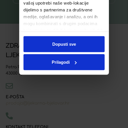
vašoj upotrebi naše web-lokacije
dijelimo s partnerima za društvene
medije, oglašavanje i analizu, a oni ih
mogu kombinirati s drugim podacima
koje ste im pružili ili koje su prikupili dok
ste upotrebljavali njihove usluge.
Dopusti sve
ZDRAVSTVENA USTANOVA
LJEKARNA BJELOVAR
Prilagodi
Petra Preradovića 4
43000 Bjelovar
E-POŠTA
prodaja@ljekarna-bjelovar.hr
KONTAKT TELEFONI