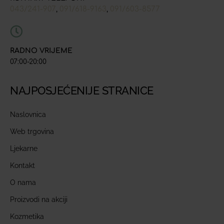
043/241-907
091/618-9163
091/603-8577
,
,
RADNO VRIJEME
07:00-20:00
NAJPOSJEĆENIJE STRANICE
Naslovnica
Web trgovina
Ljekarne
Kontakt
O nama
Proizvodi na akciji
Kozmetika