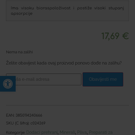
Ima visoku bioraspoloživost i postiže visoki stupanj
apsorpcije
17,69
€
Nema na zalihi
Želite obavijest kada ovaj proizvod ponovo dođe na zalihu?
Open toolbar
Obavijesti me
EAN:
3850114240666
SKU (C šifra):
c024269
Dodaci prehrani
Minerali
Pliva
Preparati za
,
,
,
Kategorije: