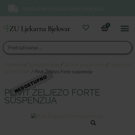
BESPLATNA DOSTAVA IZNAD 50,00 EUR.
0
Online 
Moj ra
Početna
/
Samoliječenje
/
Stanje organizma
/
Preparati
za imunitet
/ Plivit Željezo Forte suspenzija
PLIVIT ŽELJEZO FORTE
SUSPENZIJA