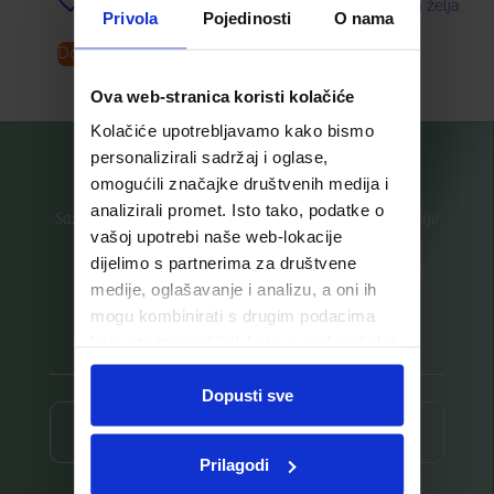
Dodaj u listu želja
Dodaj u listu želja
Privola
Pojedinosti
O nama
Dodaj u košaricu
Pročitaj više
Ova web-stranica koristi kolačiće
Kolačiće upotrebljavamo kako bismo
personalizirali sadržaj i oglase,
omogućili značajke društvenih medija i
analizirali promet. Isto tako, podatke o
Saznajte prvi za nove proizvode i ekskluzivne promocije
vašoj upotrebi naše web-lokacije
Prijavite se na listu za novosti
dijelimo s partnerima za društvene
medije, oglašavanje i analizu, a oni ih
mogu kombinirati s drugim podacima
koje ste im pružili ili koje su prikupili dok
ste upotrebljavali njihove usluge.
Dopusti sve
Prijava ⟶
Prilagodi