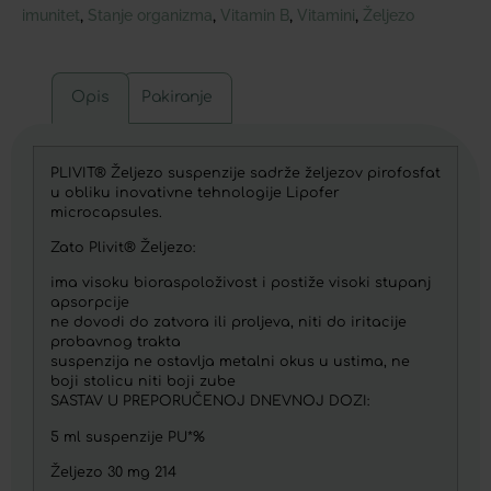
imunitet
Stanje organizma
Vitamin B
Vitamini
Željezo
,
,
,
,
Opis
Pakiranje
PLIVIT® Željezo suspenzije sadrže željezov pirofosfat
u obliku inovativne tehnologije Lipofer
microcapsules.
Zato Plivit® Željezo:
ima visoku bioraspoloživost i postiže visoki stupanj
apsorpcije
ne dovodi do zatvora ili proljeva, niti do iritacije
probavnog trakta
suspenzija ne ostavlja metalni okus u ustima, ne
boji stolicu niti boji zube
SASTAV U PREPORUČENOJ DNEVNOJ DOZI:
5 ml suspenzije PU*%
Željezo 30 mg 214