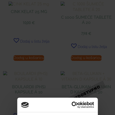
CINK KELAT 25 MG
C 1000 ŠUMEĆE TABLETE
Á 20
10,00
€
7,98
€
Dodaj u listu želja
Dodaj u listu želja
Dodaj u košaricu
Dodaj u košaricu
BOULARDII (PHS)
BETA-GLUKAN + VITAMIN
KAPSULE Á 10
D KAPSULE Á 30
9,30
€
18,00
€