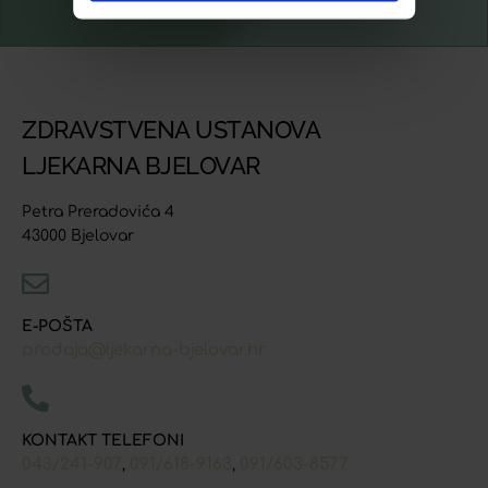
ZDRAVSTVENA USTANOVA
LJEKARNA BJELOVAR
Petra Preradovića 4
43000 Bjelovar
E-POŠTA
prodaja@ljekarna-bjelovar.hr
KONTAKT TELEFONI
043/241-907
091/618-9163
091/603-8577
,
,