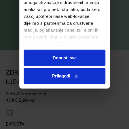
omogućili značajke društvenih medija i
analizirali promet. Isto tako, podatke o
vašoj upotrebi naše web-lokacije
Prijava ⟶
dijelimo s partnerima za društvene
medije, oglašavanje i analizu, a oni ih
mogu kombinirati s drugim podacima
koje ste im pružili ili koje su prikupili dok
ste upotrebljavali njihove usluge.
Dopusti sve
ZDRAVSTVENA USTANOVA
Prilagodi
LJEKARNA BJELOVAR
Petra Preradovića 4
43000 Bjelovar
E-POŠTA