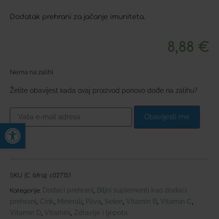
Dodatak prehrani za jačanje imuniteta.
8,88
€
Nema na zalihi
Želite obavijest kada ovaj proizvod ponovo dođe na zalihu?
Obavijesti me
Open toolbar
SKU (C šifra):
c027151
Dodaci prehrani
Biljni suplementi kao dodaci
,
Kategorije:
prehrani
Cink
Minerali
Pliva
Selen
Vitamin B
Vitamin C
,
,
,
,
,
,
,
Vitamin D
Vitamini
Zdravlje i ljepota
,
,