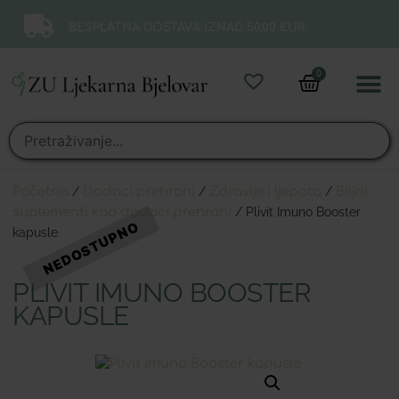
BESPLATNA DOSTAVA IZNAD 50,00 EUR.
0
Online 
Moj ra
Početna
/
Dodaci prehrani
/
Zdravlje i ljepota
/
Biljni
suplementi kao dodaci prehrani
/ Plivit Imuno Booster
kapusle
PLIVIT IMUNO BOOSTER
KAPUSLE