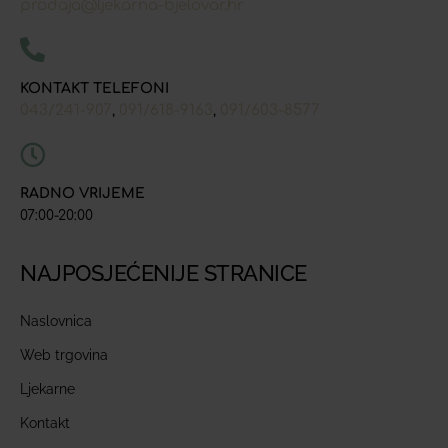
prodaja@ljekarna-bjelovar.hr
KONTAKT TELEFONI
043/241-907
091/618-9163
091/603-8577
,
,
RADNO VRIJEME
07:00-20:00
NAJPOSJEĆENIJE STRANICE
Naslovnica
Web trgovina
Ljekarne
Kontakt