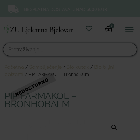
BESPLATNA DOSTAVA IZNAD 50,00 EUR.
0
Online 
Moj ra
Početna
/
Samoliječenje
/
Bio kutak
/
Bio biljni
balzami
/ PIP FARMAKOL – BronhoBalm
PIP FARMAKOL –
BRONHOBALM