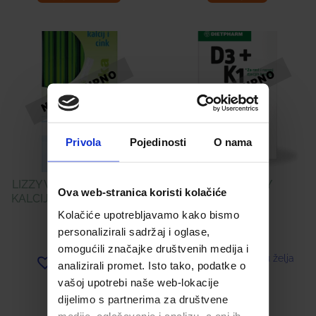
Privola
Pojedinosti
O nama
LIZZY VITASIP VITAMIN C,
D3 + K1 BABY
Ova web-stranica koristi kolačiće
KALCIJ, CINK SLAMKE Á 7
Kolačiće upotrebljavamo kako bismo
7,26
€
2,92
€
personalizirali sadržaj i oglase,
omogućili značajke društvenih medija i
Dodaj u listu želja
analizirali promet. Isto tako, podatke o
Dodaj u listu želja
vašoj upotrebi naše web-lokacije
Pročitaj više
Pročitaj više
dijelimo s partnerima za društvene
medije, oglašavanje i analizu, a oni ih