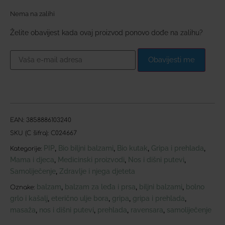
Nema na zalihi
Želite obavijest kada ovaj proizvod ponovo dođe na zalihu?
Obavijesti me
EAN:
3858886103240
SKU (C šifra):
C024667
PIP
Bio biljni balzami
Bio kutak
Gripa i prehlada
,
,
,
,
Kategorije:
Mama i djeca
Medicinski proizvodi
Nos i dišni putevi
,
,
,
Samoliječenje
Zdravlje i njega djeteta
,
balzam
balzam za leđa i prsa
biljni balzami
bolno
,
,
,
Oznake:
grlo i kašalj
eterično ulje bora
gripa
gripa i prehlada
,
,
,
,
masaža
nos i dišni putevi
prehlada
ravensara
samoliječenje
,
,
,
,