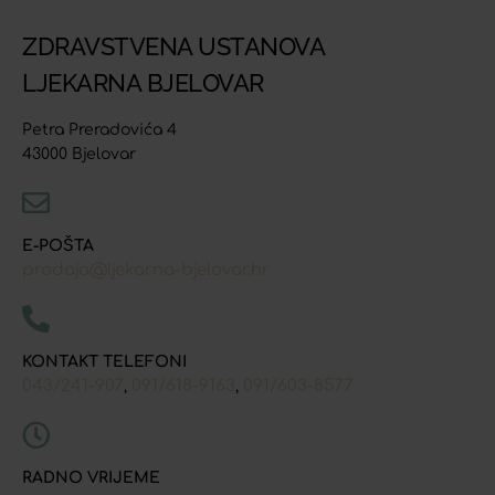
ZDRAVSTVENA USTANOVA
LJEKARNA BJELOVAR
Petra Preradovića 4
43000 Bjelovar
E-POŠTA
prodaja@ljekarna-bjelovar.hr
KONTAKT TELEFONI
043/241-907
091/618-9163
091/603-8577
,
,
RADNO VRIJEME