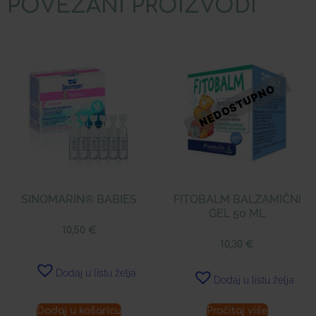
POVEZANI PROIZVODI
SINOMARIN® BABIES
FITOBALM BALZAMIČNI
GEL 50 ML
10,50
€
10,30
€
Dodaj u listu želja
Dodaj u listu želja
Dodaj u košaricu
Pročitaj više