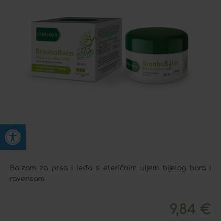
Open toolbar
Balzam za prsa i leđa s eteričnim uljem bijelog bora i
ravensare
9,84
€