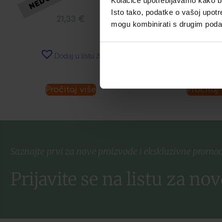
Kolačiće upotrebljavamo kako bis
Isto tako, podatke o vašoj upotr
21,33
€
28,74
mogu kombinirati s drugim podacim
Dodaj u listu želja
Dodaj u 
Pročitaj više
Pročitaj 
Saznajte prvi za nove proizvode i ekskluzivne promoc
Prijavite se na listu za nov