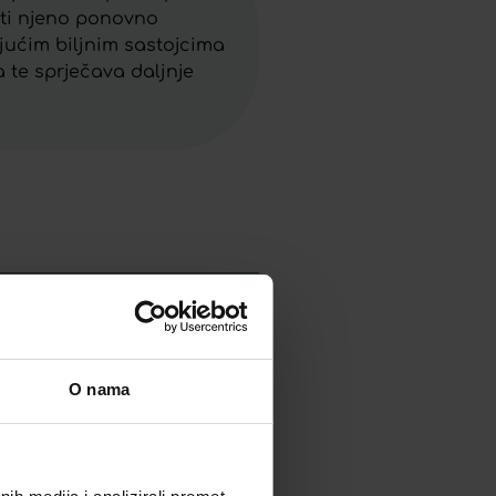
iti njeno ponovno
ajućim biljnim sastojcima
 te sprječava daljnje
O nama
APIVITA CRNI GEL ZA
ČIŠĆENJE LICA