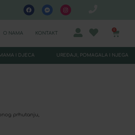
0
O NAMA
KONTAKT
MAMA I DJECA
UREĐAJI, POMAGALA I NJEGA
onog prhutanju,