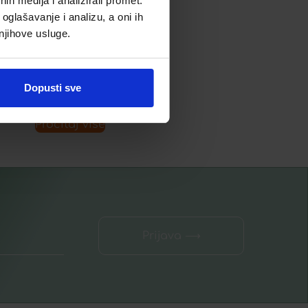
h medija i analizirali promet.
oglašavanje i analizu, a oni ih
16,89
€
 njihove usluge.
Dodaj u listu želja
Dopusti sve
Pročitaj više
Prijava ⟶