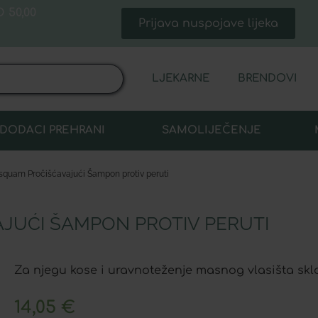
 50,00
Prijava nuspojave lijeka
LJEKARNE
BRENDOVI
DODACI PREHRANI
SAMOLIJEČENJE
squam Pročišćavajući Šampon protiv peruti
JUĆI ŠAMPON PROTIV PERUTI
Za njegu kose i uravnoteženje masnog vlasišta skl
14,05
€