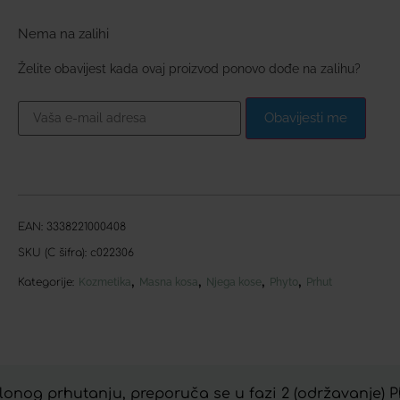
Nema na zalihi
Želite obavijest kada ovaj proizvod ponovo dođe na zalihu?
Obavijesti me
EAN:
3338221000408
SKU (C šifra):
c022306
,
,
,
,
Kategorije:
Kozmetika
Masna kosa
Njega kose
Phyto
Prhut
onog prhutanju, preporuča se u fazi 2 (održavanje) Ph