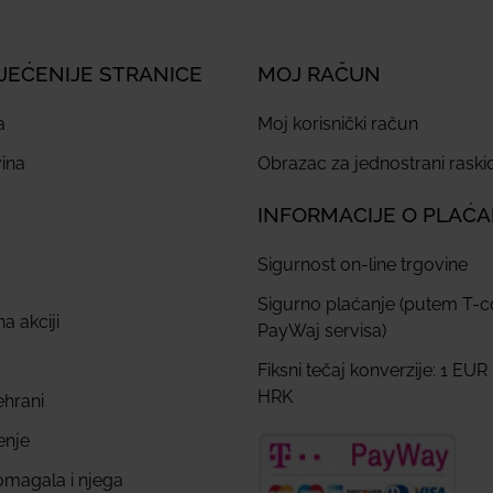
JEĆENIJE STRANICE
MOJ RAČUN
a
Moj korisnički račun
ina
Obrazac za jednostrani rask
INFORMACIJE O PLAĆ
Sigurnost on-line trgovine
Sigurno plaćanje (putem T-
a akciji
PayWaj servisa)
Fiksni tečaj konverzije: 1 EUR
HRK
ehrani
enje
omagala i njega