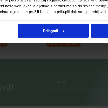
mo personalizirali sadržaj i oglase, omogućili značajke društveni
HIDRATANTNA KREMA
ebi naše web-lokacije dijelimo s partnerima za društvene medije, 
BOGATE TEKSTURE
€
a koje ste im pružili ili koje su prikupili dok ste upotrebljavali
29,90
€
listu želja
Prilagodi
Dodaj u listu želja
više
Dodaj u košaricu
ije
osti