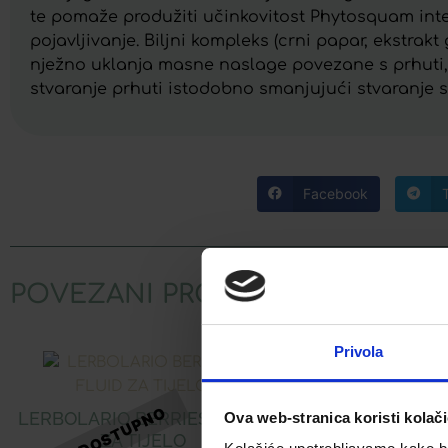
te pomaže produžiti učinkovitost Phytosquam inte
pojavljivanje. Biljni kompleks (crni papar, ekstra
nježno uklanja masne naslage povezane s prhuti, 
stvaranje prhuti istodobno smanjujući stvaranje se
Facebook
POVEZANI PROIZVODI
Privola
LERBOLARIO BERRIES FLUID
LERBOLARIO
Ova web-stranica koristi kolač
ZA TIJELO
PARF