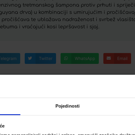
nzivnog tretmanskog šampona protiv prhuti i spriječ
kt guyana drva) u kombinaciji s umirujućim i pročišćav
pročišćava te ublažava nadraženost i svrbež vlasišta
buma i vraćajući kosi lepršavost i sjaj.
Telegram
Twitter
WhatsApp
Email
Pojedinosti
 BERRIES
iće
EM
APIVITA AQUA BEELICIOUS