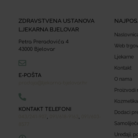
ZDRAVSTVENA USTANOVA
NAJPOS
LJEKARNA BJELOVAR
Naslovnic
Petra Preradovića 4
Web trgov
43000 Bjelovar
Ljekarne
Kontakt
E-POŠTA
O nama
prodaja@ljekarna-bjelovar.hr
Proizvodi n
Kozmetika
KONTAKT TELEFONI
Dodaci pr
,
,
043/241-907
091/618-9163
091/603-
Samoliječ
8577
Uređaji, p