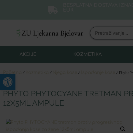
BESPLATNA DOSTAVA IZNAD
EUR.
AKCIJE
KOZMETIKA
Početna
Kozmetika
Njega kose
Ispadanje kose
/
/
/
/ Phyto P
Open toolbar
PHYTO PHYTOCYANE TRETMAN PRO
12X5ML AMPULE