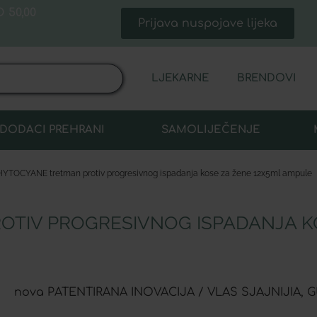
 50,00
Prijava nuspojave lijeka
LJEKARNE
BRENDOVI
DODACI PREHRANI
SAMOLIJEČENJE
HYTOCYANE tretman protiv progresivnog ispadanja kose za žene 12x5ml ampule
TIV PROGRESIVNOG ISPADANJA K
nova PATENTIRANA INOVACIJA / VLAS SJAJNIJIA, 