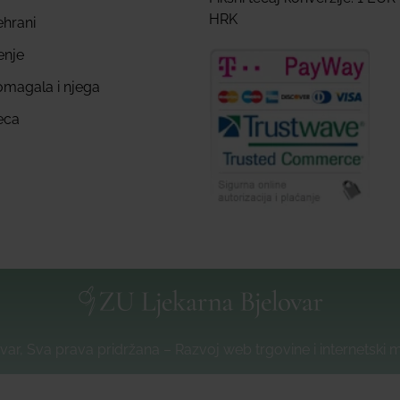
HRK
ehrani
enje
omagala i njega
eca
var, Sva prava pridržana – Razvoj web trgovine i internetski 