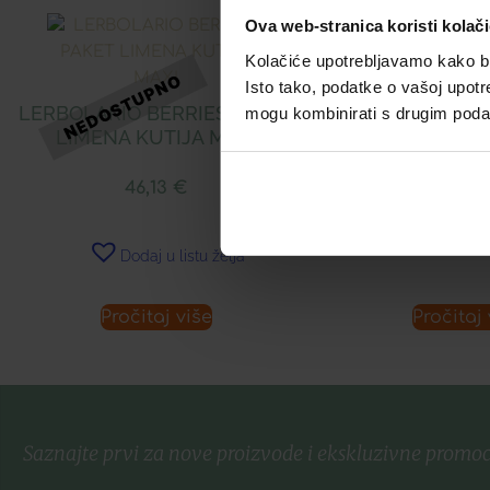
Ova web-stranica koristi kolač
Kolačiće upotrebljavamo kako bis
LERBOLARIO BE
Isto tako, podatke o vašoj upotr
ZA TIJ
LERBOLARIO BERRIES PAKET
mogu kombinirati s drugim podacim
LIMENA KUTIJA MAXI
21,33
46,13
€
Dodaj u 
Dodaj u listu želja
Pročitaj više
Pročitaj 
Saznajte prvi za nove proizvode i ekskluzivne promoc