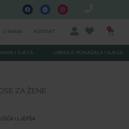
0
O NAMA
KONTAKT
MAMA I DJECA
UREĐAJI, POMAGALA I NJEGA
OSE ZA ŽENE
GUŠĆA I LJEPŠA