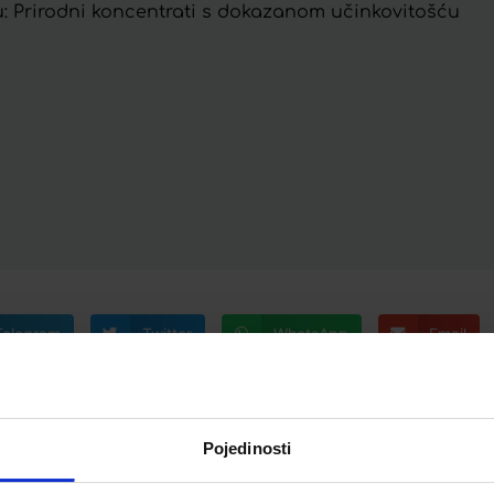
Prirodni koncentrati s dokazanom učinkovitošću
Telegram
Twitter
WhatsApp
Email
Pojedinosti