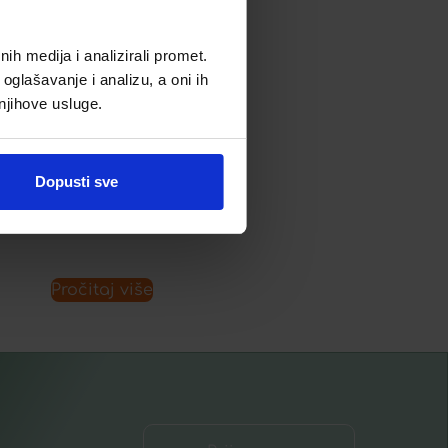
IRIX SPREJ 75 ML
h medija i analizirali promet.
oglašavanje i analizu, a oni ih
7,86
€
 njihove usluge.
Dopusti sve
Dodaj u listu želja
Pročitaj više