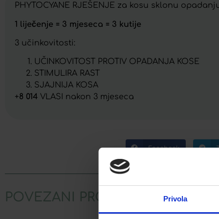
PHYTOCYANE RJEŠENJE za kosu sklonu opadanju: 
1 liječenje = 3 mjeseca = 3 kutije
3 učinkovitosti:
UČINKOVITOST PROTIV OPADANJA KOSE
STIMULIRA RAST
SJAJNIJA KOSA
+
8 014
VLASI nakon 3 mjeseca
Facebook
POVEZANI PROIZVODI
Privola