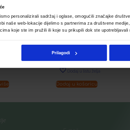
iće
mo personalizirali sadržaj i oglase, omogućili značajke društveni
RRIES FLUID
ebi naše web-lokacije dijelimo s partnerima za društvene medije, 
ELO
APIVITA AQUA BEELICIOUS
a koje ste im pružili ili koje su prikupili dok ste upotrebljavali
HIDRATANTNA KREMA
BOGATE TEKSTURE
€
Prilagodi
29,90
€
listu želja
Dodaj u listu želja
više
Dodaj u košaricu
ije