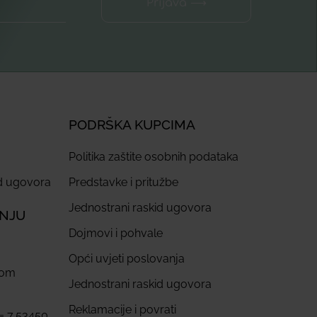
Prijava ⟶
PODRŠKA KUPCIMA
Politika zaštite osobnih podataka
id ugovora
Predstavke i pritužbe
Jednostrani raskid ugovora
ANJU
Dojmovi i pohvale
Opći uvjeti poslovanja
com
Jednostrani raskid ugovora
Reklamacije i povrati
 = 7,53450