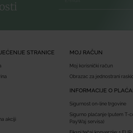
osti
JEĆENIJE STRANICE
MOJ RAČUN
a
Moj korisnički račun
ina
Obrazac za jednostrani rask
INFORMACIJE O PLAĆ
Sigurnost on-line trgovine
Sigurno plaćanje (putem T-
a akciji
PayWaj servisa)
Fiksni tečaj konverzije: 1 EUR