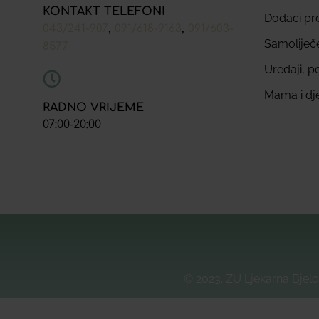
KONTAKT TELEFONI
Dodaci pr
,
,
043/241-907
091/618-9163
091/603-
Samoliječ
8577
Uređaji, p
Mama i dj
RADNO VRIJEME
07:00-20:00
© 2023. ZU Ljekarna Bjelo