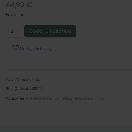
64,90
€
Na zalihi
Dodaj u košaricu
Dodaj u listu želja
EAN:
3701436910174
SKU (C šifra):
c013143
,
,
,
Kategorije:
Ispadanje kose
Kozmetika
Njega kose
Phyto