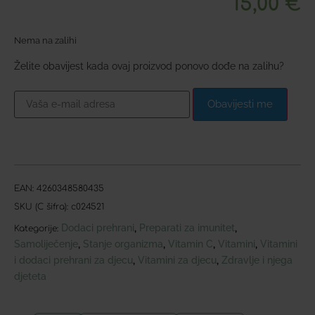
15,00
€
Nema na zalihi
Želite obavijest kada ovaj proizvod ponovo dođe na zalihu?
Obavijesti me
EAN:
4260348580435
SKU (C šifra):
c024521
Dodaci prehrani
Preparati za imunitet
,
,
Kategorije:
Samoliječenje
Stanje organizma
Vitamin C
Vitamini
Vitamini
,
,
,
,
i dodaci prehrani za djecu
Vitamini za djecu
Zdravlje i njega
,
,
djeteta