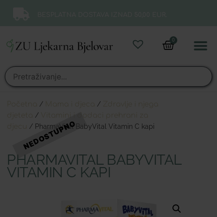
BESPLATNA DOSTAVA IZNAD 50,00 EUR.
0
Online 
Moj ra
Početna
/
Mama i djeca
/
Zdravlje i njega
djeteta
/
Vitamini i dodaci prehrani za
djecu
/ PharmaVital BabyVital Vitamin C kapi
PHARMAVITAL BABYVITAL
VITAMIN C KAPI