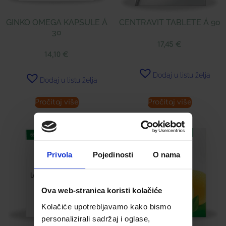
GINKO OMEGA KAPSULE Á
CENTRAVIT TABLETE Á 90
30
17,45
€
14,10
€
Dodaj u listu želja
Dodaj u listu želja
Pročitaj više
Pročitaj više
Privola
Pojedinosti
O nama
Ova web-stranica koristi kolačiće
Kolačiće upotrebljavamo kako bismo
personalizirali sadržaj i oglase,