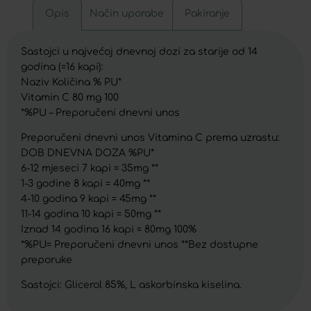
Opis
Način uporabe
Pakiranje
Sastojci u najvećoj dnevnoj dozi za starije od 14
godina (=16 kapi):
Naziv Količina % PU*
Vitamin C 80 mg 100
*%PU – Preporučeni dnevni unos
Preporučeni dnevni unos Vitamina C prema uzrastu:
DOB DNEVNA DOZA %PU*
6-12 mjeseci 7 kapi = 35mg **
1-3 godine 8 kapi = 40mg **
4-10 godina 9 kapi = 45mg **
11-14 godina 10 kapi = 50mg **
Iznad 14 godina 16 kapi = 80mg 100%
*%PU= Preporučeni dnevni unos **Bez dostupne
preporuke
Sastojci: Glicerol 85%, L askorbinska kiselina.