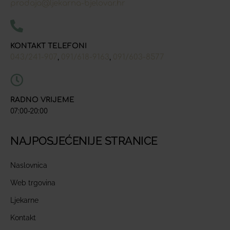
prodaja@ljekarna-bjelovar.hr
KONTAKT TELEFONI
043/241-907
091/618-9163
091/603-8577
,
,
RADNO VRIJEME
07:00-20:00
NAJPOSJEĆENIJE STRANICE
Naslovnica
Web trgovina
Ljekarne
Kontakt