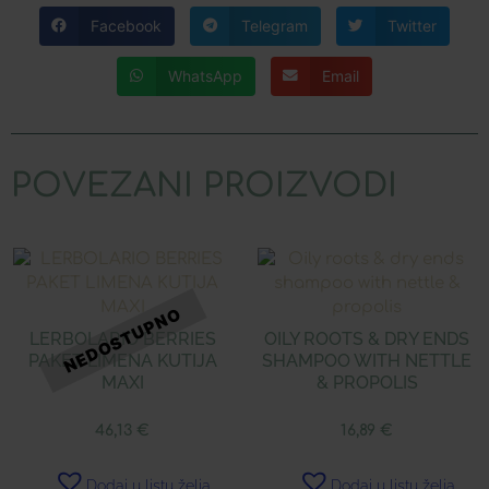
Facebook
Telegram
Twitter
WhatsApp
Email
POVEZANI PROIZVODI
LERBOLARIO BERRIES
OILY ROOTS & DRY ENDS
PAKET LIMENA KUTIJA
SHAMPOO WITH NETTLE
MAXI
& PROPOLIS
46,13
€
16,89
€
Dodaj u listu želja
Dodaj u listu želja