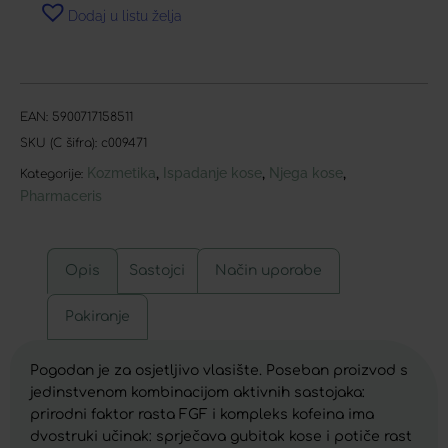
Dodaj u listu želja
EAN:
5900717158511
SKU (C šifra):
c009471
Kozmetika
Ispadanje kose
Njega kose
,
,
,
Kategorije:
Pharmaceris
Opis
Sastojci
Način uporabe
Pakiranje
Pogodan je za osjetljivo vlasište. Poseban proizvod s
jedinstvenom kombinacijom aktivnih sastojaka:
prirodni faktor rasta FGF i kompleks kofeina ima
dvostruki učinak: sprječava gubitak kose i potiče rast