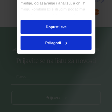
Dodaj u listu želja
medije, oglašavanje i analizu, a oni ih
mogu kombinirati s drugim podacima
Pročitaj više
Dodaj u košaricu
koje ste im pružili ili koje su prikupili dok
ste upotrebljavali njihove usluge.
Dopusti sve
Prilagodi
Saznajte prvi za nove proizvode i ekskluzivne promocije
Prijavite se na listu za novosti
Prijava ⟶