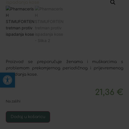
Proizvod se preporučuje ženama i muškarcima s
problemom prekomjernog periodičnog i prijevremenog
Open toolbar
ispadanja kose.
21,36
€
Na zalihi
Dodaj u košaricu