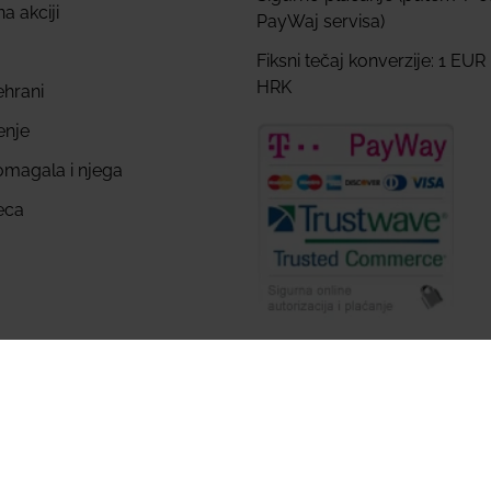
a akciji
PayWaj servisa)
Fiksni tečaj konverzije: 1 EUR
HRK
ehrani
enje
omagala i njega
eca
var, Sva prava pridržana – Razvoj web trgovine i internetski 