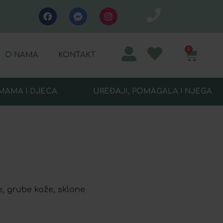
0
O NAMA
KONTAKT
MAMA I DJECA
UREĐAJI, POMAGALA I NJEGA
, grube kože, sklone