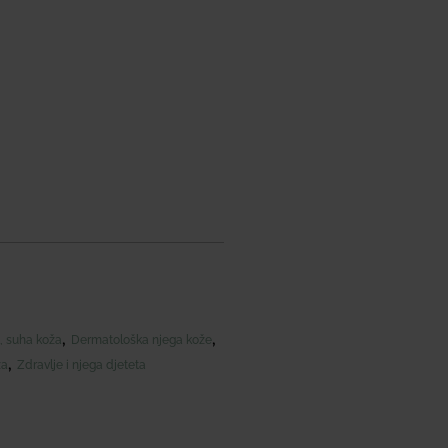
,
,
e, suha koža
Dermatološka njega kože
,
ža
Zdravlje i njega djeteta