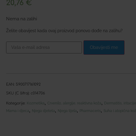
20,76
€
Nema na zalihi
Želite obavijest kada ovaj proizvod ponovo dođe na zalihu?
Obavijesti me
EAN:
5900717161092
SKU (C šifra):
c014706
,
,
Kategorije:
Kozmetika
Crvenilo, alergije, reaktivna koža
Dermatitis, iritacij
,
,
,
,
Mama i djeca
Njega djeteta
Njega tijela
Pharmaceris
Suha i atopična ko