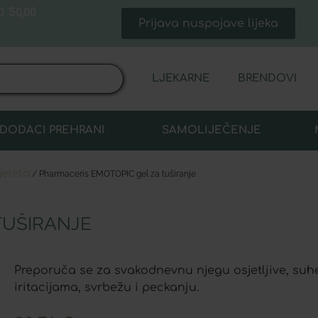
 50,00
Prijava nuspojave lijeka
LJEKARNE
BRENDOVI
DODACI PREHRANI
SAMOLIJEČENJE
jeteta
/ Pharmaceris EMOTOPIC gel za tuširanje
TUŠIRANJE
Preporuča se za svakodnevnu njegu osjetljive, suhe
iritacijama, svrbežu i peckanju.