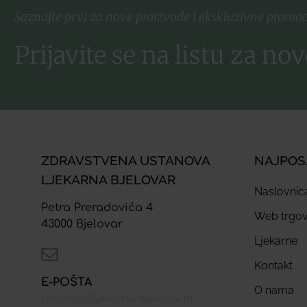
Saznajte prvi za nove proizvode i ekskluzivne promoc
Prijavite se na listu za nov
ZDRAVSTVENA USTANOVA
NAJPOS
LJEKARNA BJELOVAR
Naslovnic
Petra Preradovića 4
Web trgov
43000 Bjelovar
Ljekarne
Kontakt
E-POŠTA
O nama
prodaja@ljekarna-bjelovar.hr