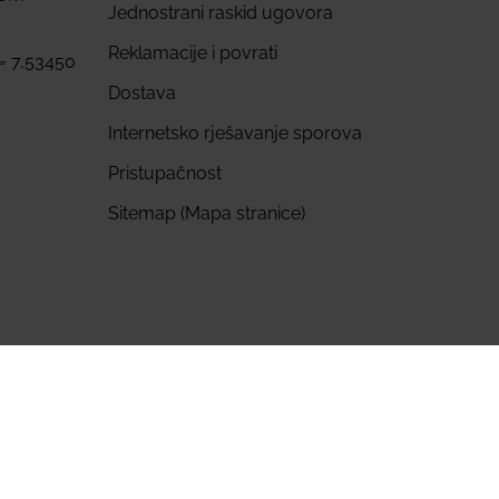
Jednostrani raskid ugovora
Reklamacije i povrati
 = 7,53450
Dostava
Internetsko rješavanje sporova
Pristupačnost
Sitemap (Mapa stranice)
marketing –
BARREK Group