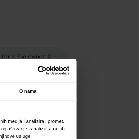
 fiziološke ravnoteže
nskom kiselinom s uljnim
ući napetost i hrapavost.
misa, obnavlja prirodnu
O nama
h medija i analizirali promet.
oglašavanje i analizu, a oni ih
 njihove usluge.