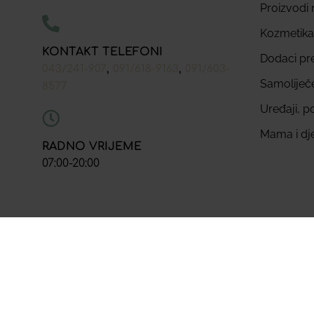
Proizvodi n
Kozmetika
KONTAKT TELEFONI
Dodaci pr
,
,
043/241-907
091/618-9163
091/603-
Samoliječ
8577
Uređaji, p
Mama i dj
RADNO VRIJEME
07:00-20:00
© 2023. ZU Ljekarna Bjelo