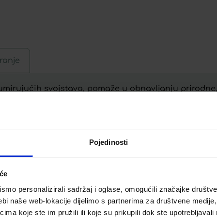
ranje
i umirujućih svojstava, pomaže u obnavljanju prirodne,
esencijalnim masnim kiselinama – linolnom i α-linole
uhe i atopične kože, vraćajući joj udobnost i uklanjaj
oji osigurava pravilno podmazivanje i prehranu epider
jecaja vanjskih čimbenika.
Pojedinosti
iće
Telegram
Twitter
WhatsApp
Email
mo personalizirali sadržaj i oglase, omogućili značajke društveni
ebi naše web-lokacije dijelimo s partnerima za društvene medije, 
a koje ste im pružili ili koje su prikupili dok ste upotrebljavali