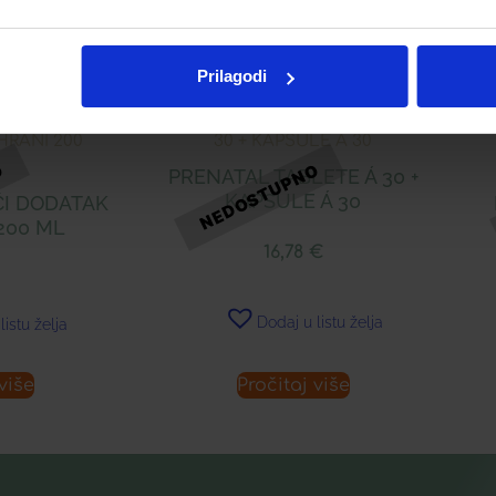
Prilagodi
PRENATAL TABLETE Á 30 +
KAPSULE Á 30
I DODATAK
200 ML
16,78
€
Dodaj u listu želja
listu želja
više
Pročitaj više