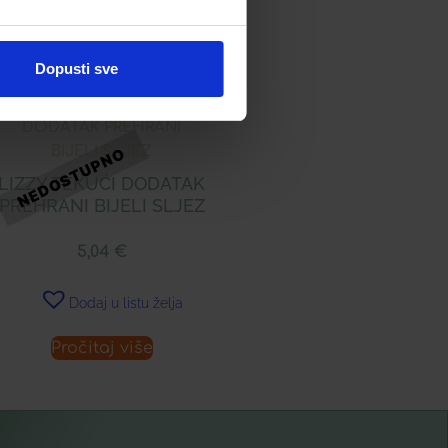
Dopusti sve
LIZZY TEKUĆI DODATAK
PREHRANI BIJELI SLJEZ
5,04
€
Dodaj u listu želja
Pročitaj više