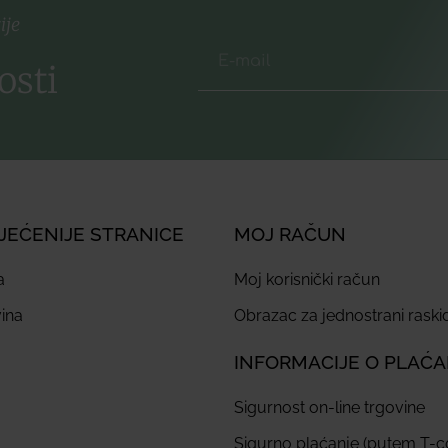
ije
osti
JEĆENIJE STRANICE
MOJ RAČUN
a
Moj korisnički račun
ina
Obrazac za jednostrani rask
INFORMACIJE O PLAĆ
Sigurnost on-line trgovine
Sigurno plaćanje (putem T-