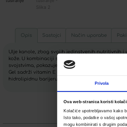
Opis
Sastojci
Način uporabe
Paki
Ulje kanole, zbog svojih jedinstvenih nutritivnih 
kože. U kombinaciji s konopljinim uljem, bogatim 
svojstvima, pokazuje visoku učinkovitost u njezi s
Gel sadrži vitamin E koji regenerira epidermis, k
hidrolipidnu barijeru kože, štiteći je od štetnih ut
Privola
Ova web-stranica koristi kolač
Facebook
Kolačiće upotrebljavamo kako bis
Isto tako, podatke o vašoj upotr
mogu kombinirati s drugim podacim