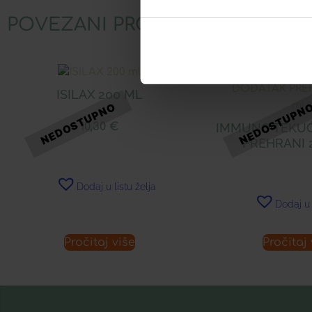
POVEZANI PROIZVODI
ISILAX 200 ML
10,30
€
IMMUNO TEKUĆ
PREHRANI 
Dodaj u listu želja
Dodaj u 
Pročitaj više
Pročitaj 