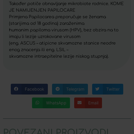
Također potiče obnavljanje mikrobiote rodnice. KOME
JE NAMIJENJEN PAPILOCARE
Primjena Papilocarea preporučuje se ženama
(starijima od 18 godina) zaraženima
humanim papiloma virusom (HPV), bez obzira na to
imaju li lezije uzrokovane virusom
(eng. ASCUS – atipicne skvamozne stanice neodre
enog znacenja ili eng. LSIL –
skvamozne intraepitelne lezije niskog stupnja).
Facebook
Telegram
Twitter
WhatsApp
Email
POVEZANI PROIZVODI