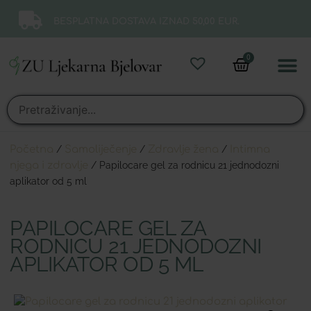
BESPLATNA DOSTAVA IZNAD 50,00 EUR.
0
Online 
Moj ra
Početna
/
Samoliječenje
/
Zdravlje žena
/
Intimna
njega i zdravlje
/ Papilocare gel za rodnicu 21 jednodozni
aplikator od 5 ml
PAPILOCARE GEL ZA
RODNICU 21 JEDNODOZNI
APLIKATOR OD 5 ML