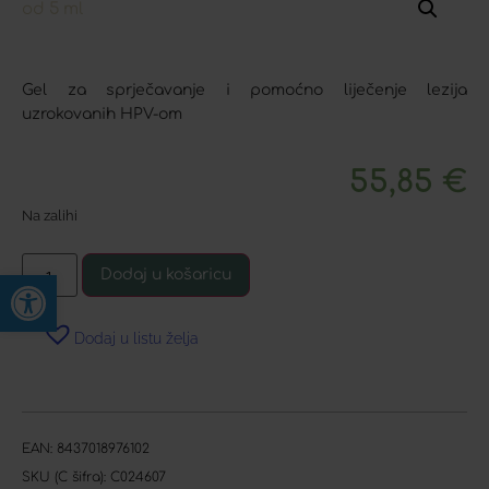
Gel za sprječavanje i pomoćno liječenje lezija
uzrokovanih HPV-om
55,85
€
Na zalihi
Open toolbar
Dodaj u košaricu
Dodaj u listu želja
EAN:
8437018976102
SKU (C šifra):
C024607