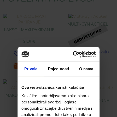
MULTI-GYN ACTIGEL
LAKSOL MAXI PAKIRANJE
16,49
€
21,31
€
Dodaj u listu želja
Dodaj u listu želja
Dodaj u košaricu
Pročitaj više
Privola
Pojedinosti
O nama
Ova web-stranica koristi kolačiće
MAKULIN DUAL ACTION
COLOSAL
Kolačiće upotrebljavamo kako bismo
KAPI 10 ML
ŽELUČANOOTPORNE
personalizirali sadržaj i oglase,
TABLETE
omogućili značajke društvenih medija i
12,99
€
analizirali promet. Isto tako, podatke o