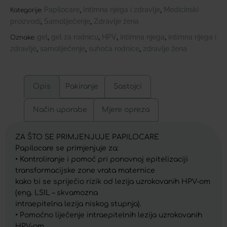
Papilocare
Intimna njega i zdravlje
Medicinski
,
,
Kategorije:
proizvodi
Samoliječenje
Zdravlje žena
,
,
gel
gel za rodnicu
HPV
intimna njega
intimna njega i
,
,
,
,
Oznake:
zdravlje
samoliječenje
suhoća rodnice
zdravlje žena
,
,
,
Opis
Pakiranje
Sastojci
Način uporabe
Mjere opreza
ZA ŠTO SE PRIMJENJUJE PAPILOCARE
Papilocare se primjenjuje za:
• Kontroliranje i pomoć pri ponovnoj epitelizaciji
transformacijske zone vrata maternice
kako bi se spriječio rizik od lezija uzrokovanih HPV-om
(eng. LSIL – skvamozna
intraepitelna lezija niskog stupnja).
• Pomoćno liječenje intraepitelnih lezija uzrokovanih
HPV-om.