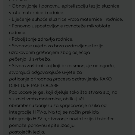
• Obnavljanje i ponovnu epitelizaciju lezija sluznice
vrata maternice i rodnice.
• Liječenje suhoće sluznice vrata maternice i rodnice.
• Ponovno uspostavljanje ravnoteže mikrobiote
rodnice.
• Poboljšanje zdravlja rodnice.
• Stvaranje uvjeta za brzo ozdravljenje lezija
uzrokovanih grebanjem zbog osjećaja
pečenja ili svrbeža.
• Stvara zaštitni sloj koji brzo smanjuje nelagodu,
stvarajući odgovarajuće uvjete za
poticanje prirodnog procesa ozdravljenja. KAKO
DJELUJE PAPILOCARE
Papilocare je gel koji djeluje tako što stvara sloj na
sluznici vrata maternice, oblikujući
obrambenu barijeru za sprječavanje rizika od
integracije HPV-a. Na taj se način prekida
integracija HPV-a, stvaranje novih lezija i također
pomaže ponovnu epitelizaciju
postojećih lezija.