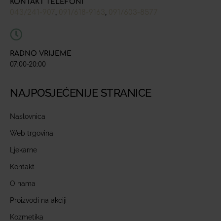
KONTAKT TELEFONI
043/241-907
091/618-9163
091/603-8577
,
,
RADNO VRIJEME
07:00-20:00
NAJPOSJEĆENIJE STRANICE
Naslovnica
Web trgovina
Ljekarne
Kontakt
O nama
Proizvodi na akciji
Kozmetika