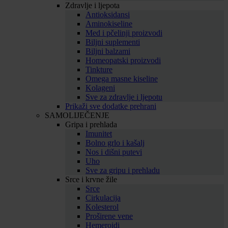
Zdravlje i ljepota
Antioksidansi
Aminokiseline
Med i pčelinji proizvodi
Biljni suplementi
Biljni balzami
Homeopatski proizvodi
Tinkture
Omega masne kiseline
Kolageni
Sve za zdravlje i ljepotu
Prikaži sve dodatke prehrani
SAMOLIJEČENJE
Gripa i prehlada
Imunitet
Bolno grlo i kašalj
Nos i dišni putevi
Uho
Sve za gripu i prehladu
Srce i krvne žile
Srce
Cirkulacija
Kolesterol
Proširene vene
Hemeroidi