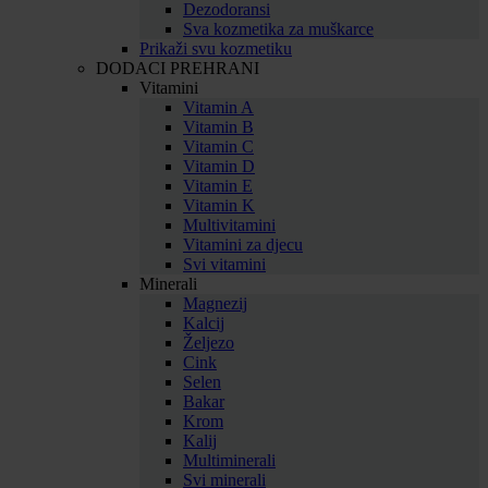
Dezodoransi
Sva kozmetika za muškarce
Prikaži svu kozmetiku
DODACI PREHRANI
Vitamini
Vitamin A
Vitamin B
Vitamin C
Vitamin D
Vitamin E
Vitamin K
Multivitamini
Vitamini za djecu
Svi vitamini
Minerali
Magnezij
Kalcij
Željezo
Cink
Selen
Bakar
Krom
Kalij
Multiminerali
Svi minerali