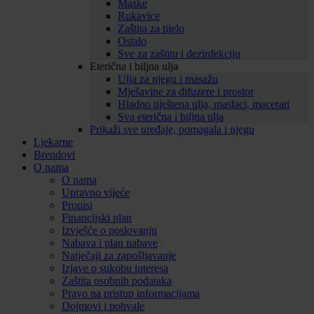
Maske
Rukavice
Zaštita za tijelo
Ostalo
Sve za zaštitu i dezinfekciju
Eterična i biljna ulja
Ulja za njegu i masažu
Mješavine za difuzere i prostor
Hladno tiještena ulja, maslaci, macerati
Sva eterična i biljna ulja
Prikaži sve uređaje, pomagala i njegu
Ljekarne
Brendovi
O nama
O nama
Upravno vijeće
Propisi
Financijski plan
Izvješće o poslovanju
Nabava i plan nabave
Natječaji za zapošljavanje
Izjave o sukobu interesa
Zaštita osobnih podataka
Pravo na pristup informacijama
Dojmovi i pohvale