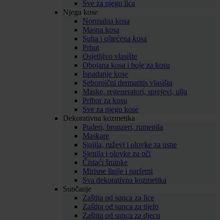
Sve za njegu lica
Njega kose
Normalna kosa
Masna kosa
Suha i oštećena kosa
Prhut
Osjetljivo vlasište
Obojana kosa i boje za kosu
Ispadanje kose
Seboroični dermatitis vlasišta
Maske, regeneratori, sprejevi, ulja
Pribor za kosu
Sve za njegu kose
Dekorativna kozmetika
Puderi, bronzeri, rumenila
Maskare
Sjajila, ruževi i olovke za usne
Sjenila i olovke za oči
Čistaći šminke
Mirisne linije i parfemi
Sva dekorativna kozmetika
Sunčanje
Zaštita od sunca za lice
Zaštita od sunca za tijelo
Zaštita od sunca za djecu