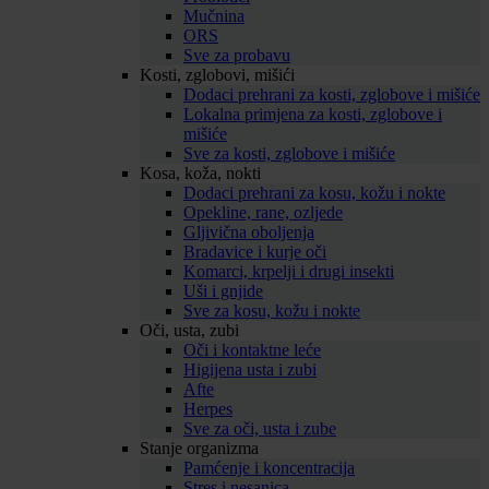
Mučnina
ORS
Sve za probavu
Kosti, zglobovi, mišići
Dodaci prehrani za kosti, zglobove i mišiće
Lokalna primjena za kosti, zglobove i
mišiće
Sve za kosti, zglobove i mišiće
Kosa, koža, nokti
Dodaci prehrani za kosu, kožu i nokte
Opekline, rane, ozljede
Gljivična oboljenja
Bradavice i kurje oči
Komarci, krpelji i drugi insekti
Uši i gnjide
Sve za kosu, kožu i nokte
Oči, usta, zubi
Oči i kontaktne leće
Higijena usta i zubi
Afte
Herpes
Sve za oči, usta i zube
Stanje organizma
Pamćenje i koncentracija
Stres i nesanica