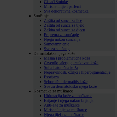
Čistaći šminke
Mirisne linije i parfemi
Sva dekorativna kozmetika
Sunčanje
Zaštita od sunca za lice
Zaštita od sunca za tijelo
Zaštita od sunca za djecu
Priprema za sunčanje
Njega nakon sunčanja
Samotamnjenje
Sve za sunčanje
Dermatološka njega kože
Masna i problematična koža
Crvenilo, alergije, reaktivna koža
Suha i atopična koža
Nepravilnosti, ožiljci i hiperpigmentacije
Psorijaza
Seboroični dermatitis kože
Sve za dermatološku njega kože
Kozmetika za muškarce
Hidratacija kože za muškarce
Brijanje i njega nakon brijanja
Anti-age za muškarce
Mirisne linije za muškarce
Njega tijela za muškarce