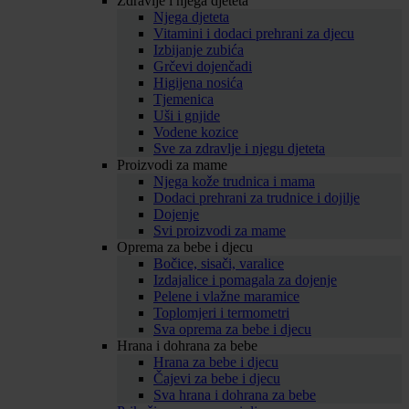
Zdravlje i njega djeteta
Njega djeteta
Vitamini i dodaci prehrani za djecu
Izbijanje zubića
Grčevi dojenčadi
Higijena nosića
Tjemenica
Uši i gnjide
Vodene kozice
Sve za zdravlje i njegu djeteta
Proizvodi za mame
Njega kože trudnica i mama
Dodaci prehrani za trudnice i dojilje
Dojenje
Svi proizvodi za mame
Oprema za bebe i djecu
Bočice, sisači, varalice
Izdajalice i pomagala za dojenje
Pelene i vlažne maramice
Toplomjeri i termometri
Sva oprema za bebe i djecu
Hrana i dohrana za bebe
Hrana za bebe i djecu
Čajevi za bebe i djecu
Sva hrana i dohrana za bebe