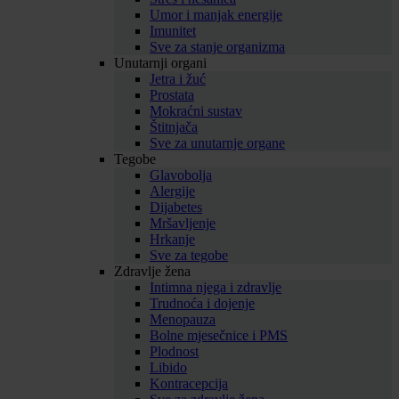
Umor i manjak energije
Imunitet
Sve za stanje organizma
Unutarnji organi
Jetra i žuć
Prostata
Mokraćni sustav
Štitnjača
Sve za unutarnje organe
Tegobe
Glavobolja
Alergije
Dijabetes
Mršavljenje
Hrkanje
Sve za tegobe
Zdravlje žena
Intimna njega i zdravlje
Trudnoća i dojenje
Menopauza
Bolne mjesečnice i PMS
Plodnost
Libido
Kontracepcija