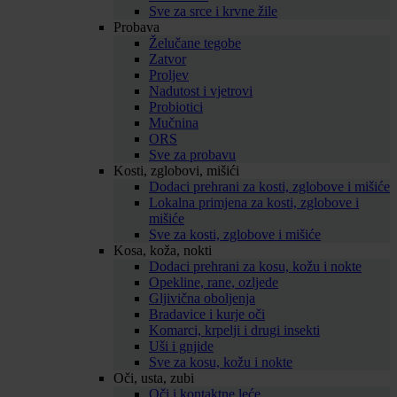
Sve za srce i krvne žile
Probava
Želučane tegobe
Zatvor
Proljev
Nadutost i vjetrovi
Probiotici
Mučnina
ORS
Sve za probavu
Kosti, zglobovi, mišići
Dodaci prehrani za kosti, zglobove i mišiće
Lokalna primjena za kosti, zglobove i
mišiće
Sve za kosti, zglobove i mišiće
Kosa, koža, nokti
Dodaci prehrani za kosu, kožu i nokte
Opekline, rane, ozljede
Gljivična oboljenja
Bradavice i kurje oči
Komarci, krpelji i drugi insekti
Uši i gnjide
Sve za kosu, kožu i nokte
Oči, usta, zubi
Oči i kontaktne leće