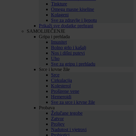
Tinkture
Omega masne kiseline
Kolageni
Sve za zdravlje i ljepotu
Prikaži sve dodatke prehrani
SAMOLIJEČENJE
Gripa i prehlada
Imunitet
Bolno grlo i kašalj
Nos i dišni putevi
Uho
Sve za gripu i prehladu
Srce i krvne žile
Srce
Cirkulacija
Kolesterol
Proširene vene
Hemeroidi
Sve za srce i krvne žile
Probava
Želučane tegobe
Zatvor
Proljev
Nadutost i vjetrovi
Probiotici