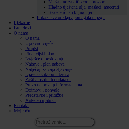
Mješavine za difuzere i prostor
Hladno tiještena ulja, maslaci, macerati
Sva eterična i biljna ulja
Prikaži sve uređaje, pomagala i njegu
Ljekarne
Brendovi
O nama
O nama
Upravno vijeće
Propisi
Financijski plan
Izvješće o poslovanju
Nabava i plan nabave
Natječaji za zapošljavanje
Izjave o sukobu interesa
Zaštita osobnih podataka
Pravo na pristup informacijama
Dojmovi i pohvale
Predstavke i pritužbe
Ankete i upitnici
Kontakt
Moj račun
Pretraživanje...