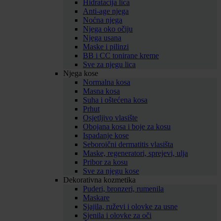
Hidratacija lica
Anti-age njega
Noćna njega
Njega oko očiju
Njega usana
Maske i pilinzi
BB i CC tonirane kreme
Sve za njegu lica
Njega kose
Normalna kosa
Masna kosa
Suha i oštećena kosa
Prhut
Osjetljivo vlasište
Obojana kosa i boje za kosu
Ispadanje kose
Seboroični dermatitis vlasišta
Maske, regeneratori, sprejevi, ulja
Pribor za kosu
Sve za njegu kose
Dekorativna kozmetika
Puderi, bronzeri, rumenila
Maskare
Sjajila, ruževi i olovke za usne
Sjenila i olovke za oči