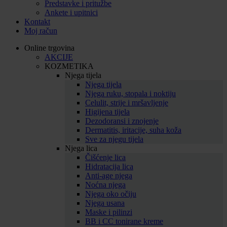
Predstavke i pritužbe
Ankete i upitnici
Kontakt
Moj račun
Online trgovina
AKCIJE
KOZMETIKA
Njega tijela
Njega tijela
Njega ruku, stopala i noktiju
Celulit, strije i mršavljenje
Higijena tijela
Dezodoransi i znojenje
Dermatitis, iritacije, suha koža
Sve za njegu tijela
Njega lica
Čišćenje lica
Hidratacija lica
Anti-age njega
Noćna njega
Njega oko očiju
Njega usana
Maske i pilinzi
BB i CC tonirane kreme