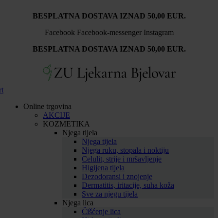
Idi
BESPLATNA DOSTAVA IZNAD 50,00 EUR.
na
sadržaj
Facebook
Facebook-messenger
Instagram
BESPLATNA DOSTAVA IZNAD 50,00 EUR.
rt
Online trgovina
AKCIJE
KOZMETIKA
Njega tijela
Njega tijela
Njega ruku, stopala i noktiju
Celulit, strije i mršavljenje
Higijena tijela
Dezodoransi i znojenje
Dermatitis, iritacije, suha koža
Sve za njegu tijela
Njega lica
Čišćenje lica