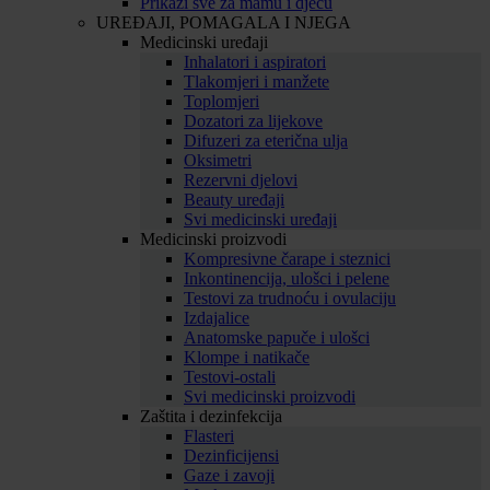
Prikaži sve za mamu i djecu
UREĐAJI, POMAGALA I NJEGA
Medicinski uređaji
Inhalatori i aspiratori
Tlakomjeri i manžete
Toplomjeri
Dozatori za lijekove
Difuzeri za eterična ulja
Oksimetri
Rezervni djelovi
Beauty uređaji
Svi medicinski uređaji
Medicinski proizvodi
Kompresivne čarape i steznici
Inkontinencija, ulošci i pelene
Testovi za trudnoću i ovulaciju
Izdajalice
Anatomske papuče i ulošci
Klompe i natikače
Testovi-ostali
Svi medicinski proizvodi
Zaštita i dezinfekcija
Flasteri
Dezinficijensi
Gaze i zavoji