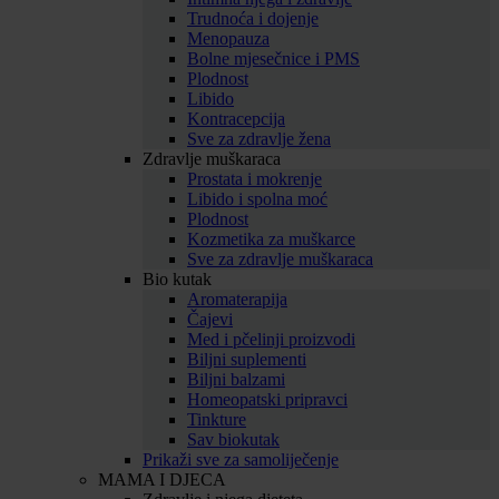
Trudnoća i dojenje
Menopauza
Bolne mjesečnice i PMS
Plodnost
Libido
Kontracepcija
Sve za zdravlje žena
Zdravlje muškaraca
Prostata i mokrenje
Libido i spolna moć
Plodnost
Kozmetika za muškarce
Sve za zdravlje muškaraca
Bio kutak
Aromaterapija
Čajevi
Med i pčelinji proizvodi
Biljni suplementi
Biljni balzami
Homeopatski pripravci
Tinkture
Sav biokutak
Prikaži sve za samoliječenje
MAMA I DJECA