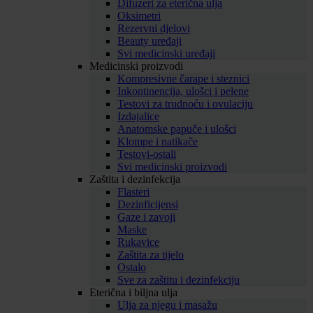
Difuzeri za eterična ulja
Oksimetri
Rezervni djelovi
Beauty uređaji
Svi medicinski uređaji
Medicinski proizvodi
Kompresivne čarape i steznici
Inkontinencija, ulošci i pelene
Testovi za trudnoću i ovulaciju
Izdajalice
Anatomske papuče i ulošci
Klompe i natikače
Testovi-ostali
Svi medicinski proizvodi
Zaštita i dezinfekcija
Flasteri
Dezinficijensi
Gaze i zavoji
Maske
Rukavice
Zaštita za tijelo
Ostalo
Sve za zaštitu i dezinfekciju
Eterična i biljna ulja
Ulja za njegu i masažu