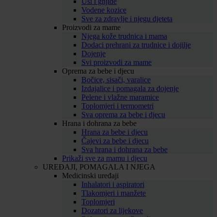
Uši i gnjide
Vodene kozice
Sve za zdravlje i njegu djeteta
Proizvodi za mame
Njega kože trudnica i mama
Dodaci prehrani za trudnice i dojilje
Dojenje
Svi proizvodi za mame
Oprema za bebe i djecu
Bočice, sisači, varalice
Izdajalice i pomagala za dojenje
Pelene i vlažne maramice
Toplomjeri i termometri
Sva oprema za bebe i djecu
Hrana i dohrana za bebe
Hrana za bebe i djecu
Čajevi za bebe i djecu
Sva hrana i dohrana za bebe
Prikaži sve za mamu i djecu
UREĐAJI, POMAGALA I NJEGA
Medicinski uređaji
Inhalatori i aspiratori
Tlakomjeri i manžete
Toplomjeri
Dozatori za lijekove