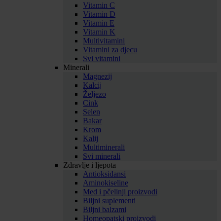
Vitamin C
Vitamin D
Vitamin E
Vitamin K
Multivitamini
Vitamini za djecu
Svi vitamini
Minerali
Magnezij
Kalcij
Željezo
Cink
Selen
Bakar
Krom
Kalij
Multiminerali
Svi minerali
Zdravlje i ljepota
Antioksidansi
Aminokiseline
Med i pčelinji proizvodi
Biljni suplementi
Biljni balzami
Homeopatski proizvodi