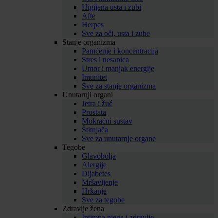
Higijena usta i zubi
Afte
Herpes
Sve za oči, usta i zube
Stanje organizma
Pamćenje i koncentracija
Stres i nesanica
Umor i manjak energije
Imunitet
Sve za stanje organizma
Unutarnji organi
Jetra i žuć
Prostata
Mokraćni sustav
Štitnjača
Sve za unutarnje organe
Tegobe
Glavobolja
Alergije
Dijabetes
Mršavljenje
Hrkanje
Sve za tegobe
Zdravlje žena
Intimna njega i zdravlje