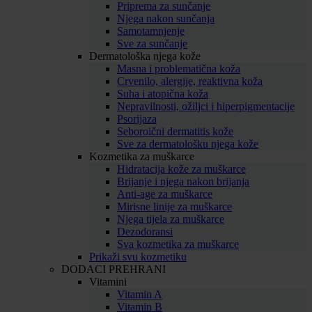
Priprema za sunčanje
Njega nakon sunčanja
Samotamnjenje
Sve za sunčanje
Dermatološka njega kože
Masna i problematična koža
Crvenilo, alergije, reaktivna koža
Suha i atopična koža
Nepravilnosti, ožiljci i hiperpigmentacije
Psorijaza
Seboroični dermatitis kože
Sve za dermatološku njega kože
Kozmetika za muškarce
Hidratacija kože za muškarce
Brijanje i njega nakon brijanja
Anti-age za muškarce
Mirisne linije za muškarce
Njega tijela za muškarce
Dezodoransi
Sva kozmetika za muškarce
Prikaži svu kozmetiku
DODACI PREHRANI
Vitamini
Vitamin A
Vitamin B