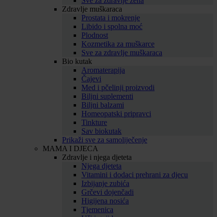
Sve za zdravlje žena
Zdravlje muškaraca
Prostata i mokrenje
Libido i spolna moć
Plodnost
Kozmetika za muškarce
Sve za zdravlje muškaraca
Bio kutak
Aromaterapija
Čajevi
Med i pčelinji proizvodi
Biljni suplementi
Biljni balzami
Homeopatski pripravci
Tinkture
Sav biokutak
Prikaži sve za samoliječenje
MAMA I DJECA
Zdravlje i njega djeteta
Njega djeteta
Vitamini i dodaci prehrani za djecu
Izbijanje zubića
Grčevi dojenčadi
Higijena nosića
Tjemenica