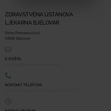
ZDRAVSTVENA USTANOVA
LJEKARNA BJELOVAR
Petra Preradovića 4
43000 Bjelovar
E-POŠTA
prodaja@ljekarna-bjelovar.hr
KONTAKT TELEFONI
043/241-907
091/618-9163
091/603-8577
,
,