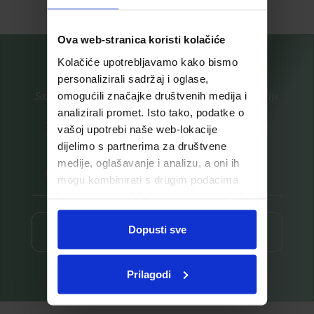
Ova web-stranica koristi kolačiće
Kolačiće upotrebljavamo kako bismo
personalizirali sadržaj i oglase,
omogućili značajke društvenih medija i
Saznajte prvi za nove proizvode i ekskluzivne promocije
analizirali promet. Isto tako, podatke o
Prijavite se na listu za novosti
vašoj upotrebi naše web-lokacije
dijelimo s partnerima za društvene
medije, oglašavanje i analizu, a oni ih
mogu kombinirati s drugim podacima
koje ste im pružili ili koje su prikupili dok
ste upotrebljavali njihove usluge.
Dopusti sve
Prijava ⟶
Prilagodi