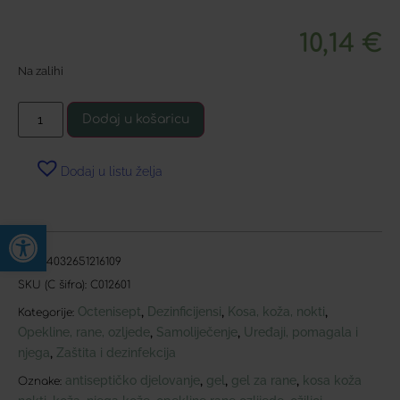
10,14
€
Na zalihi
Dodaj u košaricu
Dodaj u listu želja
Open toolbar
EAN:
4032651216109
SKU (C šifra):
C012601
Octenisept
Dezinficijensi
Kosa, koža, nokti
,
,
,
Kategorije:
Opekline, rane, ozljede
Samoliječenje
Uređaji, pomagala i
,
,
njega
Zaštita i dezinfekcija
,
antiseptičko djelovanje
gel
gel za rane
kosa koža
,
,
,
Oznake: