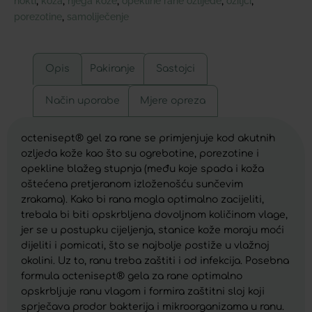
nokti
koža
njega kože
opekline rane ozlijede
ožiljci
,
,
,
,
,
porezotine
samoliječenje
,
Opis
Pakiranje
Sastojci
Način uporabe
Mjere opreza
octenisept® gel za rane se primjenjuje kod akutnih
ozljeda kože kao što su ogrebotine, porezotine i
opekline blažeg stupnja (među koje spada i koža
oštećena pretjeranom izloženošću sunčevim
zrakama). Kako bi rana mogla optimalno zacijeliti,
trebala bi biti opskrbljena dovoljnom količinom vlage,
jer se u postupku cijeljenja, stanice kože moraju moći
dijeliti i pomicati, što se najbolje postiže u vlažnoj
okolini. Uz to, ranu treba zaštiti i od infekcija. Posebna
formula octenisept® gela za rane optimalno
opskrbljuje ranu vlagom i formira zaštitni sloj koji
sprječava prodor bakterija i mikroorganizama u ranu.