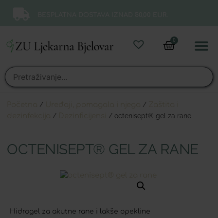
BESPLATNA DOSTAVA IZNAD 50,00 EUR.
0
Online 
Moj ra
Početna
/
Uređaji, pomagala i njega
/
Zaštita i
dezinfekcija
/
Dezinficijensi
/ octenisept® gel za rane
OCTENISEPT® GEL ZA RANE
Hidrogel za akutne rane i lakše opekline