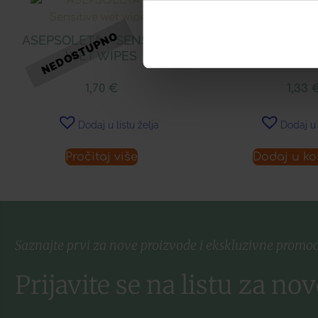
ASEPSOLETA – SENSITIVE
ASEPSOLETA – 
WET WIPES
WIPE
1,70
€
1,33
Dodaj u listu želja
Dodaj u 
Pročitaj više
Dodaj u ko
Saznajte prvi za nove proizvode i ekskluzivne promoc
Prijavite se na listu za nov