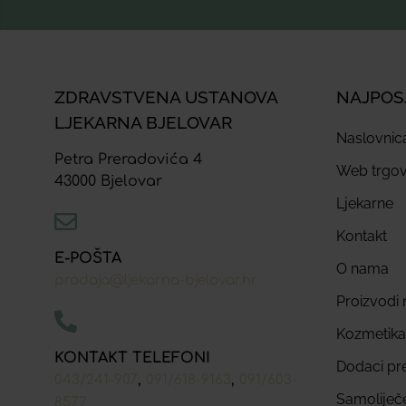
ZDRAVSTVENA USTANOVA
NAJPOS
LJEKARNA BJELOVAR
Naslovnic
Petra Preradovića 4
Web trgov
43000 Bjelovar
Ljekarne
Kontakt
E-POŠTA
O nama
prodaja@ljekarna-bjelovar.hr
Proizvodi n
Kozmetika
KONTAKT TELEFONI
Dodaci pr
,
,
043/241-907
091/618-9163
091/603-
Samoliječ
8577