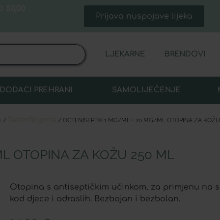
 50,00
Prijava nuspojave lijeka
LJEKARNE
BRENDOVI
DODACI PREHRANI
SAMOLIJEČENJE
a
Dezinficijensi
/
/ OCTENISEPT® 1 MG/ML + 20 MG/ML OTOPINA ZA KOŽU 
L OTOPINA ZA KOŽU 250 ML
Otopina s antiseptičkim učinkom, za primjenu na s
kod djece i odraslih. Bezbojan i bezbolan.