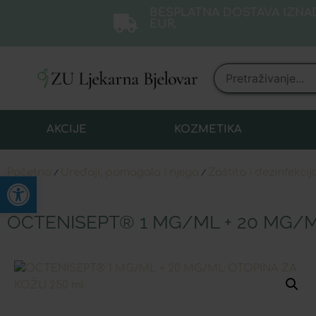
BESPLATNA DOSTAVA IZNAD
EUR.
AKCIJE
KOZMETIKA
Početna
Uređaji, pomagala i njega
Zaštita i dezinfekcij
/
/
Open toolbar
OCTENISEPT® 1 MG/ML + 20 MG/M