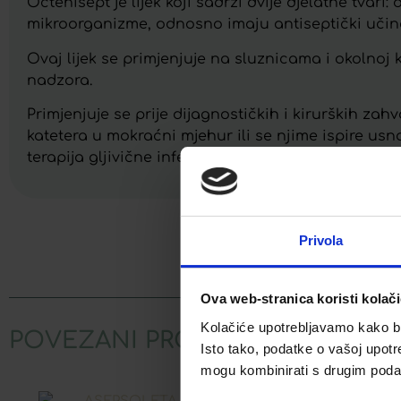
Octenisept je lijek koji sadrži dvije djelatne tvari
mikroorganizme, odnosno imaju antiseptički učin
Ovaj lijek se primjenjuje na sluznicama i okolnoj 
nadzora.
Primjenjuje se prije dijagnostičkih i kirurških zah
katetera u mokraćni mjehur ili se njime ispire us
terapija gljivične infekcije na koži među nožnim p
Privola
Facebook
Ova web-stranica koristi kolač
Kolačiće upotrebljavamo kako bis
POVEZANI PROIZVODI
Isto tako, podatke o vašoj upotr
mogu kombinirati s drugim podacim