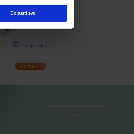
TUSOL ULJE Á 20 ML
Dopusti sve
9,50
€
Dodaj u listu želja
Pročitaj više
Prijava ⟶