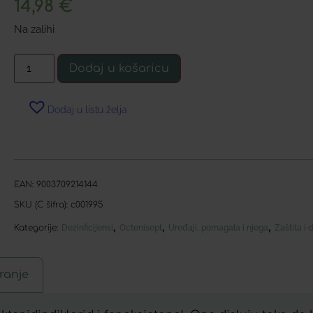
14,98
€
Na zalihi
Dodaj u košaricu
Dodaj u listu želja
EAN:
9003709214144
SKU (C šifra):
c001995
,
,
,
Kategorije:
Dezinficijensi
Octenisept
Uređaji, pomagala i njega
Zaštita i 
ranje