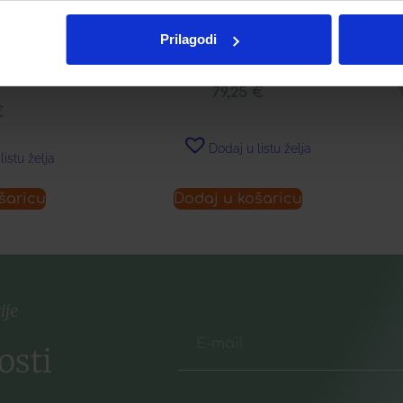
Prilagodi
CLASSIC WET
VISOMAT® COMFORT ECO
S
79,25
€
€
Dodaj u listu želja
listu želja
šaricu
Dodaj u košaricu
ije
osti