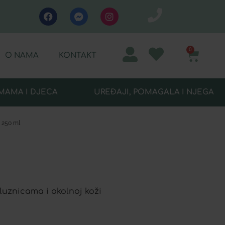
0
O NAMA
KONTAKT
MAMA I DJECA
UREĐAJI, POMAGALA I NJEGA
250 ml
luznicama i okolnoj koži