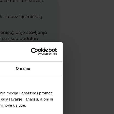
 koče rast i uništavaju
dana bez liječničkog
nisa), prije stavljanja
i se i kao dodatna
O nama
h medija i analizirali promet.
oglašavanje i analizu, a oni ih
 njihove usluge.