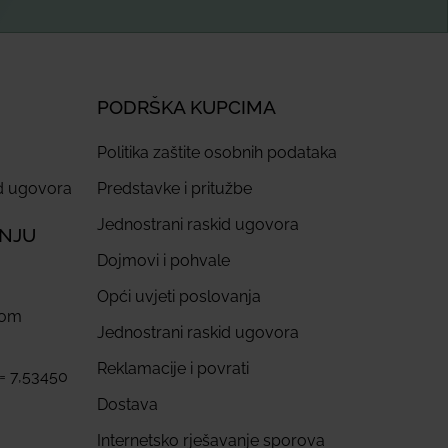
PODRŠKA KUPCIMA
Politika zaštite osobnih podataka
id ugovora
Predstavke i pritužbe
Jednostrani raskid ugovora
ANJU
Dojmovi i pohvale
Opći uvjeti poslovanja
com
Jednostrani raskid ugovora
Reklamacije i povrati
 = 7,53450
Dostava
Internetsko rješavanje sporova