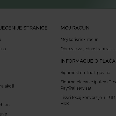
JEĆENIJE STRANICE
MOJ RAČUN
a
Moj korisnički račun
ina
Obrazac za jednostrani rask
INFORMACIJE O PLAĆ
Sigurnost on-line trgovine
Sigurno plaćanje (putem T-
a akciji
PayWaj servisa)
Fiksni tečaj konverzije: 1 EUR
HRK
ehrani
enje