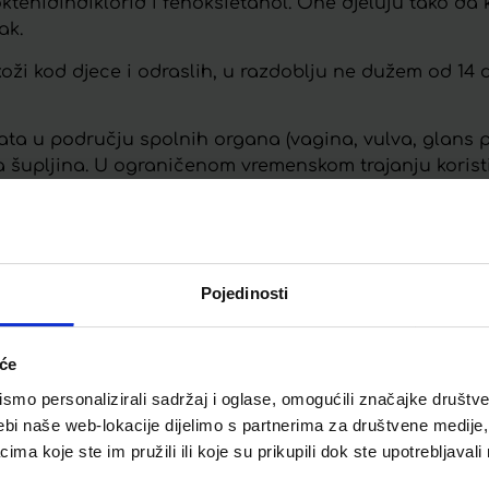
: oktenidindiklorid i fenoksietanol. One djeluju tako da
ak.
koži kod djece i odraslih, u razdoblju ne dužem od 14 
vata u području spolnih organa (vagina, vulva, glans pe
na šupljina. U ograničenom vremenskom trajanju korist
rstima i kao dodatni tretman rana.
Pojedinosti
Telegram
Twitter
WhatsApp
Email
iće
mo personalizirali sadržaj i oglase, omogućili značajke društveni
ebi naše web-lokacije dijelimo s partnerima za društvene medije, 
a koje ste im pružili ili koje su prikupili dok ste upotrebljavali