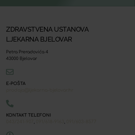
ZDRAVSTVENA USTANOVA
LJEKARNA BJELOVAR
Petra Preradovića 4
43000 Bjelovar
E-POŠTA
prodaja@ljekarna-bjelovar.hr
KONTAKT TELEFONI
043/241-907
091/618-9163
091/603-8577
,
,