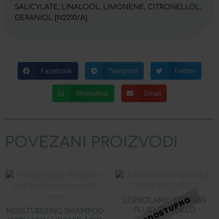
SALICYLATE, LINALOOL, LIMONENE, CITRONELLOL,
GERANIOL [N2210/A].
Facebook
Telegram
Twitter
WhatsApp
Email
POVEZANI PROIZVODI
LERBOLARIO BERRIES
FLUID ZA TIJELO
MOISTURIZING SHAMPOO