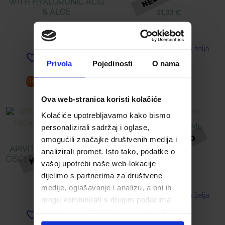
WITH HYALURONIC ACID
& ALOE
21,33
€
16,89
€
Dodaj u listu želja
Dodaj u listu želja
Privola
Pojedinosti
O nama
Dodaj u košaricu
Pročitaj više
Ova web-stranica koristi kolačiće
Kolačiće upotrebljavamo kako bismo
IRIX SPREJ 75 ML
personalizirali sadržaj i oglase,
omogućili značajke društvenih medija i
APIVITA 3U1 MLIJEKO ZA
7,86
€
analizirali promet. Isto tako, podatke o
ČIŠĆENJE LICA S MEDOM I
vašoj upotrebi naše web-lokacije
KAMILICOM
dijelimo s partnerima za društvene
medije, oglašavanje i analizu, a oni ih
16,89
€
Dodaj u listu želja
mogu kombinirati s drugim podacima
koje ste im pružili ili koje su prikupili dok
Dodaj u listu želja
ste upotrebljavali njihove usluge.