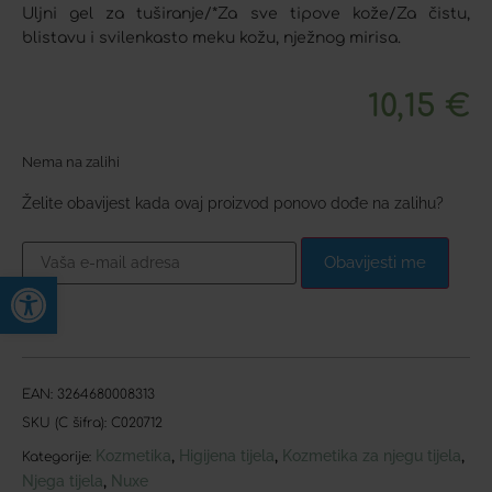
Uljni gel za tuširanje/*Za sve tipove kože/Za čistu,
blistavu i svilenkasto meku kožu, nježnog mirisa.
10,15
€
Nema na zalihi
Želite obavijest kada ovaj proizvod ponovo dođe na zalihu?
Obavijesti me
Open toolbar
EAN:
3264680008313
SKU (C šifra):
C020712
Kozmetika
Higijena tijela
Kozmetika za njegu tijela
,
,
,
Kategorije:
Njega tijela
Nuxe
,