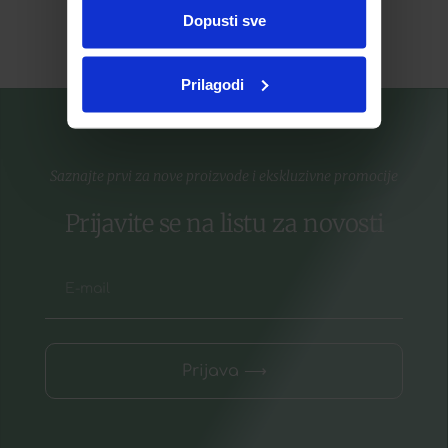
Dopusti sve
Pročitaj više
Pročitaj više
Prilagodi
Saznajte prvi za nove proizvode i ekskluzivne promocije
Prijavite se na listu za novosti
Prijava ⟶