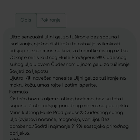
Opis
Pakiranje
Ultra senzualni uljni gel za tuširanje bez sapuna i
isušivanja, nježno čisti kožu te ostavlja svilenkasti
odsjaj i nježan miris na koži, za trenutke čistog užitka.
Otkrijte miris kultnog Huile Prodigieuse® Čudesnog
suhog ulja u ovom Čudesnom uljnom gelu za tuširanje.
Savjeti za ljepotu
Ujutro i/ili navečer, nanesite Uljni gel za tuširanje na
mokru kožu, umasirajte i zatim isperite.
Formula
Čisteća baza s uljem slatkog badema, bez sulfata i
sapuna. Zlatni odsjaji prirodnog mineralnog porijekla.
Miris kultnog Huile Prodigieuse® Čudesnog suhog
ulja (cvjetovi naranče, magnolija, vanilija). Bez
parabena./Sadrži najmanje 91.9% sastojaka prirodnog
porijekla.