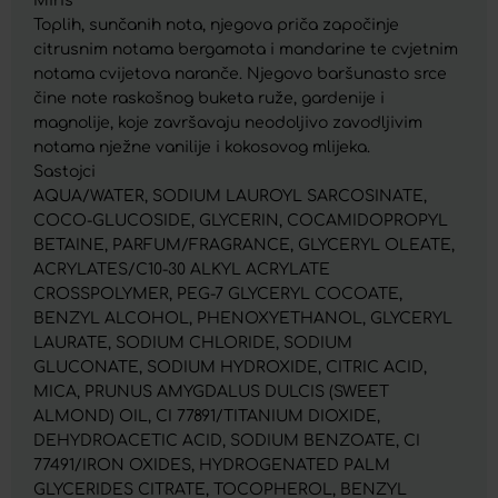
Miris
Toplih, sunčanih nota, njegova priča započinje
citrusnim notama bergamota i mandarine te cvjetnim
notama cvijetova naranče. Njegovo baršunasto srce
čine note raskošnog buketa ruže, gardenije i
magnolije, koje završavaju neodoljivo zavodljivim
notama nježne vanilije i kokosovog mlijeka.
Sastojci
AQUA/WATER, SODIUM LAUROYL SARCOSINATE,
COCO-GLUCOSIDE, GLYCERIN, COCAMIDOPROPYL
BETAINE, PARFUM/FRAGRANCE, GLYCERYL OLEATE,
ACRYLATES/C10-30 ALKYL ACRYLATE
CROSSPOLYMER, PEG-7 GLYCERYL COCOATE,
BENZYL ALCOHOL, PHENOXYETHANOL, GLYCERYL
LAURATE, SODIUM CHLORIDE, SODIUM
GLUCONATE, SODIUM HYDROXIDE, CITRIC ACID,
MICA, PRUNUS AMYGDALUS DULCIS (SWEET
ALMOND) OIL, CI 77891/TITANIUM DIOXIDE,
DEHYDROACETIC ACID, SODIUM BENZOATE, CI
77491/IRON OXIDES, HYDROGENATED PALM
GLYCERIDES CITRATE, TOCOPHEROL, BENZYL