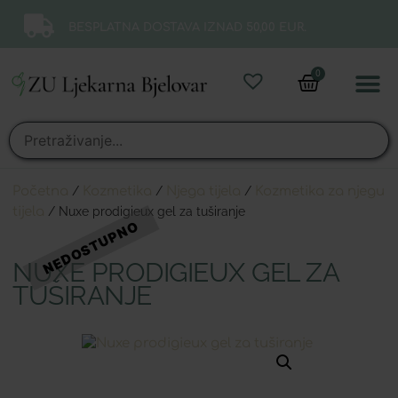
BESPLATNA DOSTAVA IZNAD 50,00 EUR.
0
Online 
Moj ra
Početna
/
Kozmetika
/
Njega tijela
/
Kozmetika za njegu
tijela
/ Nuxe prodigieux gel za tuširanje
NUXE PRODIGIEUX GEL ZA
TUŠIRANJE