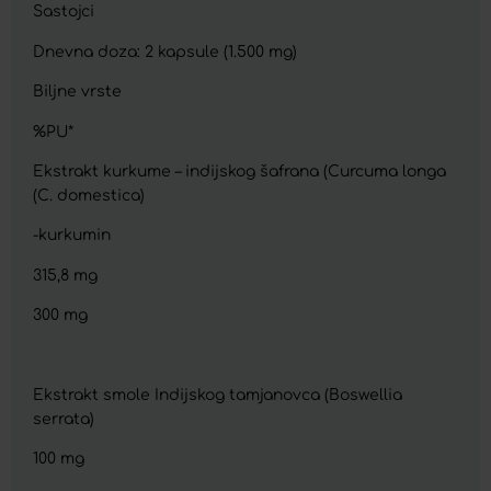
Sastojci
Dnevna doza: 2 kapsule (1.500 mg)
Biljne vrste
%PU*
Ekstrakt kurkume – indijskog šafrana (Curcuma longa
(C. domestica)
-kurkumin
315,8 mg
300 mg
Ekstrakt smole Indijskog tamjanovca (Boswellia
serrata)
100 mg