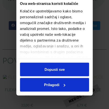
Ova web-stranica koristi kolačiće
Kolačiće upotrebljavamo kako bismo
personalizirali sadržaj i oglase,
omogućili značajke društvenih medija i
Facebook
Telegram
Twitter
analizirali promet. Isto tako, podatke o
vašoj upotrebi naše web-lokacije
WhatsApp
Email
dijelimo s partnerima za društvene
medije, oglašavanje i analizu, a oni ih
mogu kombinirati s drugim podacima
koje ste im pružili ili koje su prikupili dok
POVEZANI PROIZVODI
ste upotrebljavali njihove usluge.
Dopusti sve
Prilagodi
FLEXAKTIV 9 TABLETE Á
CENTRAVIT ŠUMEĆE
60
TABLETE Á 20
22,00
€
6,79
€