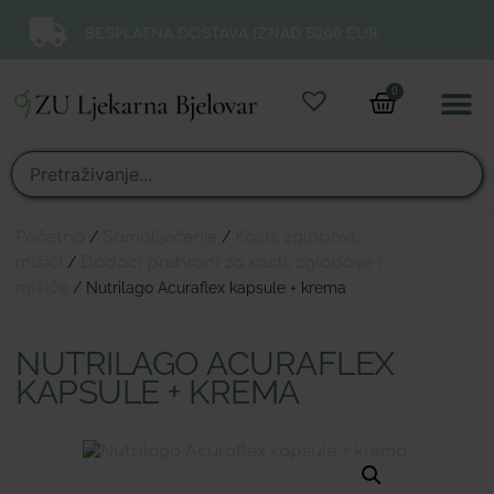
BESPLATNA DOSTAVA IZNAD 50,00 EUR.
0
Online 
Moj ra
Početna
/
Samoliječenje
/
Kosti, zglobovi,
mišići
/
Dodaci prehrani za kosti, zglobove i
mišiće
/ Nutrilago Acuraflex kapsule + krema
NUTRILAGO ACURAFLEX
KAPSULE + KREMA