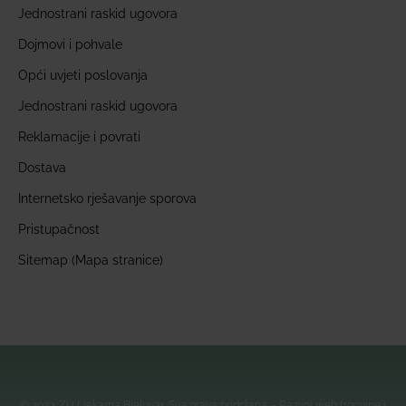
Jednostrani raskid ugovora
Dojmovi i pohvale
Opći uvjeti poslovanja
Jednostrani raskid ugovora
Reklamacije i povrati
Dostava
Internetsko rješavanje sporova
Pristupačnost
Sitemap (Mapa stranice)
© 2023. ZU Ljekarna Bjelovar, Sva prava pridržana – Razvoj web trgovine i