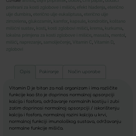
artritis
biljni pripravak
bolovi
crni papar
dodaci
,
,
,
,
Oznake:
prehrani za kosti zglobove i mišiće
efekt hlađenja
eterično
,
,
ulje đumbira
eterično ulje eukaliptusa
eterično ulje
,
,
zimzelena
glukozamin
kamfor
kapsule
kondroitin
koštano
,
,
,
,
,
mišićni sustav
kosti
kosti zglobovi mišići
krema
kurkuma
,
,
,
,
,
lokalna primjena za kosti zglobove i mišiće
masaža
mentol
,
,
,
mišići
naprezanje
samoliječenje
Vitamin C
Vitamin D
,
,
,
,
,
zglobovi
Opis
Pakiranje
Način uporabe
Vitamin D je bitan za naš organizam i ima različite
funkcije kao što je doprinos normalnoj apsorpciji
kalcija i fosfora, održavanje normalnih kostiju i zubi
zatim doprinosi normalnoj apsorpciji / iskorištenju
kalcija i fosfora, normalnoj razini kalcija u krvi,
normalnoj funkciji imunološkog sustava, održavanju
normalne funkcije mišića.