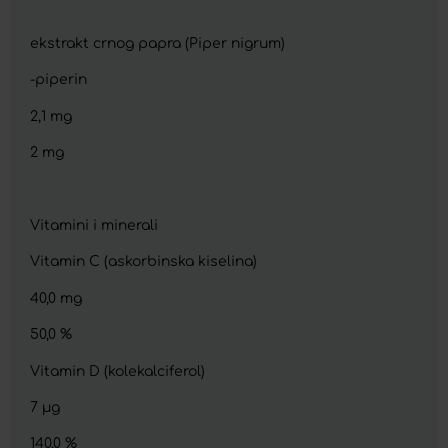
ekstrakt crnog papra (Piper nigrum)
-piperin
2,1 mg
2 mg
Vitamini i minerali
Vitamin C (askorbinska kiselina)
40,0 mg
50,0 %
Vitamin D (kolekalciferol)
7 µg
140,0 %