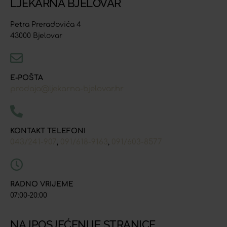
LJEKARNA BJELOVAR
Petra Preradovića 4
43000 Bjelovar
E-POŠTA
prodaja@ljekarna-bjelovar.hr
KONTAKT TELEFONI
043/241-907
091/618-9163
091/603-8577
,
,
RADNO VRIJEME
07:00-20:00
NAJPOSJEĆENIJE STRANICE