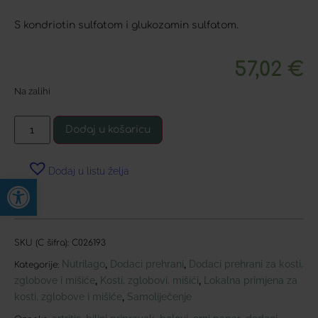
S kondriotin sulfatom i glukozamin sulfatom.
57,02
€
Na zalihi
Dodaj u košaricu
Dodaj u listu želja
Open toolbar
SKU (C šifra):
C026193
Nutrilago
Dodaci prehrani
Dodaci prehrani za kosti,
,
,
Kategorije:
zglobove i mišiće
Kosti, zglobovi, mišići
Lokalna primjena za
,
,
kosti, zglobove i mišiće
Samoliječenje
,