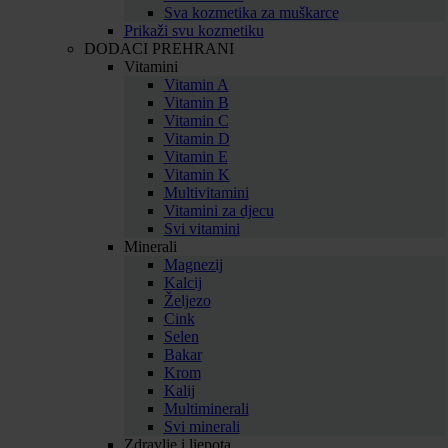
Sva kozmetika za muškarce
Prikaži svu kozmetiku
DODACI PREHRANI
Vitamini
Vitamin A
Vitamin B
Vitamin C
Vitamin D
Vitamin E
Vitamin K
Multivitamini
Vitamini za djecu
Svi vitamini
Minerali
Magnezij
Kalcij
Željezo
Cink
Selen
Bakar
Krom
Kalij
Multiminerali
Svi minerali
Zdravlje i ljepota