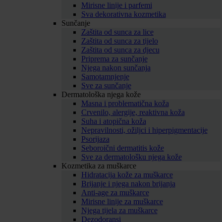
Mirisne linije i parfemi
Sva dekorativna kozmetika
Sunčanje
Zaštita od sunca za lice
Zaštita od sunca za tijelo
Zaštita od sunca za djecu
Priprema za sunčanje
Njega nakon sunčanja
Samotamnjenje
Sve za sunčanje
Dermatološka njega kože
Masna i problematična koža
Crvenilo, alergije, reaktivna koža
Suha i atopična koža
Nepravilnosti, ožiljci i hiperpigmentacije
Psorijaza
Seboroični dermatitis kože
Sve za dermatološku njega kože
Kozmetika za muškarce
Hidratacija kože za muškarce
Brijanje i njega nakon brijanja
Anti-age za muškarce
Mirisne linije za muškarce
Njega tijela za muškarce
Dezodoransi