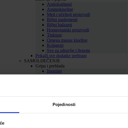
Antioksidansi
Aminokiseline
Med i pčelinji proizvodi
Biljni suplementi
Biljni balzami
Homeopatski proizvodi
Tinkture
Omega masne kiseline
Kolageni
Sve za zdravlje i ljepotu
Prikaži sve dodatke prehrani
SAMOLIJEČENJE
Gripa i prehlada
Imunitet
Bolno grlo i kašalj
Nos i dišni putevi
Uho
Sve za gripu i prehladu
Srce i krvne žile
Srce
Pojedinosti
Cirkulacija
Kolesterol
Proširene vene
Hemeroidi
iće
Sve za srce i krvne žile