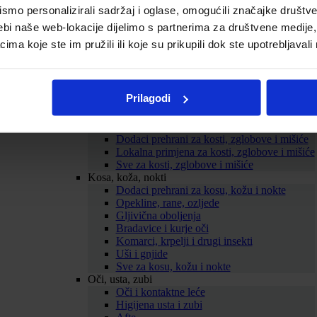
mo personalizirali sadržaj i oglase, omogućili značajke društveni
Probava
Želučane tegobe
ebi naše web-lokacije dijelimo s partnerima za društvene medije, 
Zatvor
a koje ste im pružili ili koje su prikupili dok ste upotrebljavali
Proljev
Nadutost i vjetrovi
Probiotici
Mučnina
Prilagodi
ORS
Sve za probavu
Kosti, zglobovi, mišići
Dodaci prehrani za kosti, zglobove i mišiće
Lokalna primjena za kosti, zglobove i mišiće
Sve za kosti, zglobove i mišiće
Kosa, koža, nokti
Dodaci prehrani za kosu, kožu i nokte
Opekline, rane, ozljede
Gljivična oboljenja
Bradavice i kurje oči
Komarci, krpelji i drugi insekti
Uši i gnjide
Sve za kosu, kožu i nokte
Oči, usta, zubi
Oči i kontaktne leće
Higijena usta i zubi