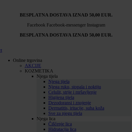
BESPLATNA DOSTAVA IZNAD 50,00 EUR.
Facebook
Facebook-messenger
Instagram
BESPLATNA DOSTAVA IZNAD 50,00 EUR.
rt
Online trgovina
AKCIJE
KOZMETIKA
Njega tijela
Njega tijela
Njega ruku, stopala i noktiju
Celulit, strije i mršavljenje
Higijena tijela
Dezodoransi i znojenje
Dermatitis, iritacije, suha koža
Sve za njegu tijela
Njega lica
Čišćenje lica
Hidratacija lica