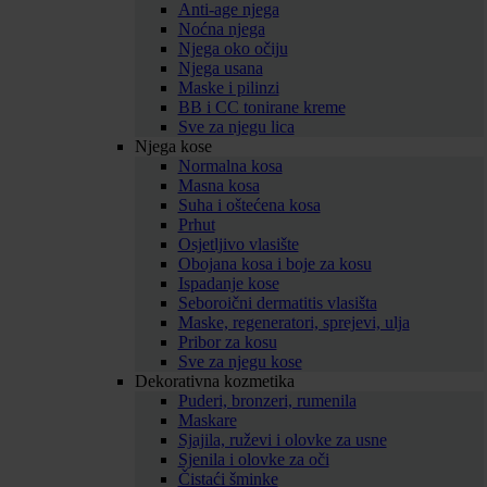
Anti-age njega
Noćna njega
Njega oko očiju
Njega usana
Maske i pilinzi
BB i CC tonirane kreme
Sve za njegu lica
Njega kose
Normalna kosa
Masna kosa
Suha i oštećena kosa
Prhut
Osjetljivo vlasište
Obojana kosa i boje za kosu
Ispadanje kose
Seboroični dermatitis vlasišta
Maske, regeneratori, sprejevi, ulja
Pribor za kosu
Sve za njegu kose
Dekorativna kozmetika
Puderi, bronzeri, rumenila
Maskare
Sjajila, ruževi i olovke za usne
Sjenila i olovke za oči
Čistaći šminke