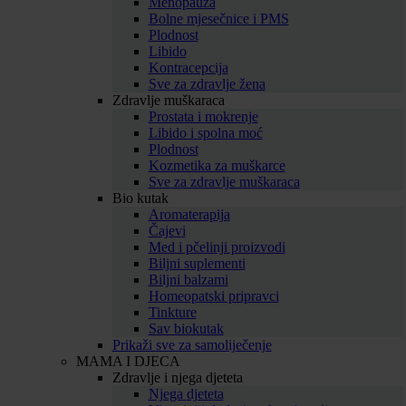
Menopauza
Bolne mjesečnice i PMS
Plodnost
Libido
Kontracepcija
Sve za zdravlje žena
Zdravlje muškaraca
Prostata i mokrenje
Libido i spolna moć
Plodnost
Kozmetika za muškarce
Sve za zdravlje muškaraca
Bio kutak
Aromaterapija
Čajevi
Med i pčelinji proizvodi
Biljni suplementi
Biljni balzami
Homeopatski pripravci
Tinkture
Sav biokutak
Prikaži sve za samoliječenje
MAMA I DJECA
Zdravlje i njega djeteta
Njega djeteta