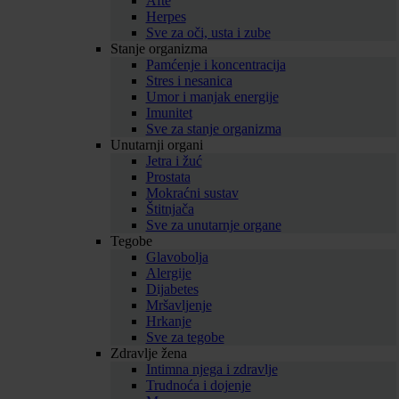
Afte
Herpes
Sve za oči, usta i zube
Stanje organizma
Pamćenje i koncentracija
Stres i nesanica
Umor i manjak energije
Imunitet
Sve za stanje organizma
Unutarnji organi
Jetra i žuć
Prostata
Mokraćni sustav
Štitnjača
Sve za unutarnje organe
Tegobe
Glavobolja
Alergije
Dijabetes
Mršavljenje
Hrkanje
Sve za tegobe
Zdravlje žena
Intimna njega i zdravlje
Trudnoća i dojenje