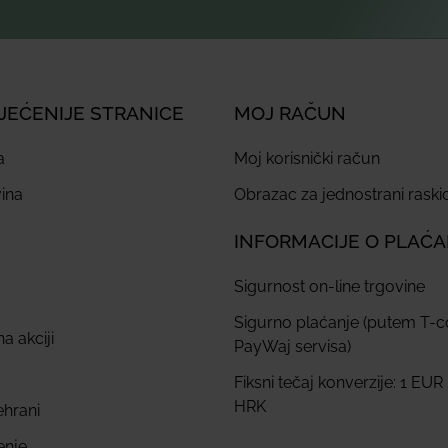
JEĆENIJE STRANICE
MOJ RAČUN
a
Moj korisnički račun
ina
Obrazac za jednostrani rask
INFORMACIJE O PLAĆ
Sigurnost on-line trgovine
Sigurno plaćanje (putem T-
a akciji
PayWaj servisa)
Fiksni tečaj konverzije: 1 EUR
HRK
ehrani
enje