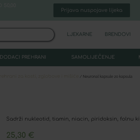
 50,00
Prijava nuspojave lijeka
LJEKARNE
BRENDOVI
DODACI PREHRANI
SAMOLIJEČENJE
ehrani za kosti, zglobove i mišiće
/ Neuronal kapsule 20 kapsula
Sadrži nukleotid, tiamin, niacin, piridoksin, folnu 
25,30
€