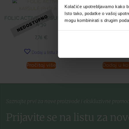
Kolačiće upotrebljavamo kako bis
DIGESTIN TAB
Isto tako, podatke o vašoj upotr
FOLIC ACTIVE KAPSULE (PHS)
mogu kombinirati s drugim podacim
Á 30
12,00
7,76
€
Dodaj u 
Dodaj u listu želja
Pročitaj više
Dodaj u ko
Saznajte prvi za nove proizvode i ekskluzivne promoc
Prijavite se na listu za nov