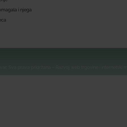
omagala i njega
eca
var, Sva prava pridržana – Razvoj web trgovine i internetski 