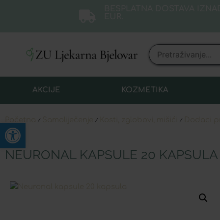
BESPLATNA DOSTAVA IZNAD
EUR.
AKCIJE
KOZMETIKA
Početna
Samoliječenje
Kosti, zglobovi, mišići
Dodaci pr
/
/
/
Open toolbar
NEURONAL KAPSULE 20 KAPSULA