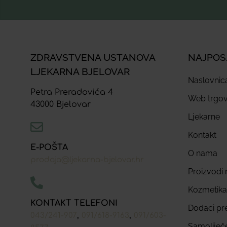
ZDRAVSTVENA USTANOVA
NAJPOS
LJEKARNA BJELOVAR
Naslovnic
Petra Preradovića 4
Web trgov
43000 Bjelovar
Ljekarne
Kontakt
E-POŠTA
O nama
prodaja@ljekarna-bjelovar.hr
Proizvodi n
Kozmetika
KONTAKT TELEFONI
Dodaci pr
,
,
043/241-907
091/618-9163
091/603-
Samoliječ