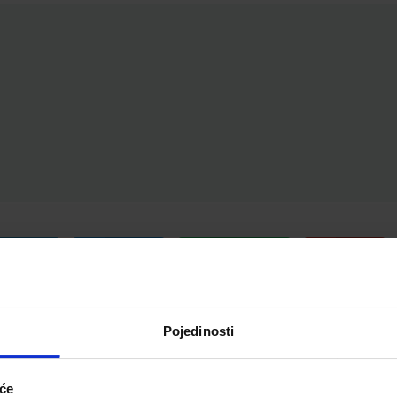
Telegram
Twitter
WhatsApp
Email
Pojedinosti
iće