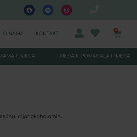
0
O NAMA
KONTAKT
MAMA I DJECA
UREĐAJI, POMAGALA I NJEGA
kiselinu, cijanokobalamin.