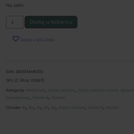
Na zalihi
Dodaj u košaricu
Dodaj u listu želja
EAN:
3830046680303
SKU (C šifra):
c020615
,
,
Kategorije:
Medicinalis
Dodaci prehrani
Dodaci prehrani za kosti, zglobove
,
,
Samoliječenje
Vitamin B
Vitamini
,
,
,
,
,
,
,
Oznake:
B1
B12
B3
B6
B9
dodaci prehrani
vitamin B
vitamini