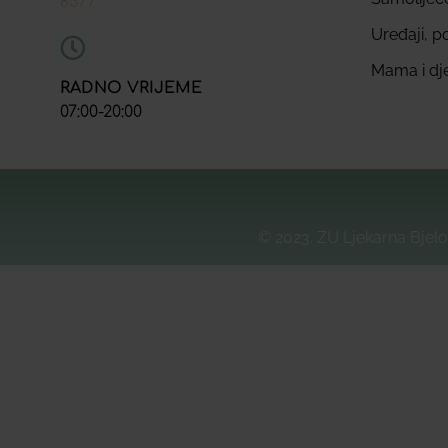
8577
Uređaji, p
Mama i dj
RADNO VRIJEME
07:00-20:00
© 2023. ZU Ljekarna Bjelo