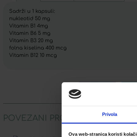
Sadrži u 1 kapsuli:
nukleotid 50 mg
Vitamin B1 4mg
Vitamin B6 5 mg
Vitamin B3 20 mg
folna kiselina 400 mcg
Vitamin B12 10 mcg
Facebook
Privola
POVEZANI PROIZVODI
Ova web-stranica koristi kolač