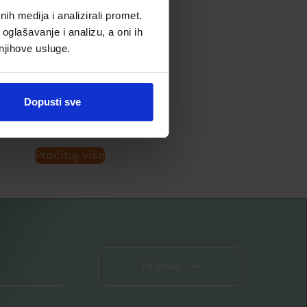
h medija i analizirali promet.
oglašavanje i analizu, a oni ih
CENTRAVIT TABLETE Á 90
 njihove usluge.
17,45
€
Dopusti sve
Dodaj u listu želja
Pročitaj više
Prijava ⟶