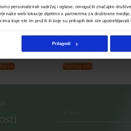
mo personalizirali sadržaj i oglase, omogućili značajke društveni
LETE Á 30
D3 + K1 BABY
ebi naše web-lokacije dijelimo s partnerima za društvene medije, 
a koje ste im pružili ili koje su prikupili dok ste upotrebljavali
€
7,26
€
Prilagodi
listu želja
Dodaj u listu želja
šaricu
Pročitaj više
ije
osti