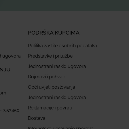
PODRŠKA KUPCIMA
Politika zaštite osobnih podataka
id ugovora
Predstavke i pritužbe
Jednostrani raskid ugovora
ANJU
Dojmovi i pohvale
Opći uvjeti poslovanja
com
Jednostrani raskid ugovora
Reklamacije i povrati
 = 7,53450
Dostava
Internetsko rješavanje sporova