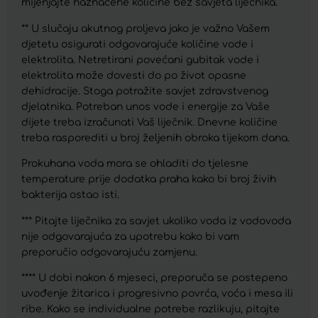
mijenjajte naznačene količine bez savjeta liječnika.
** U slučaju akutnog proljeva jako je važno Vašem
djetetu osigurati odgovarajuće količine vode i
elektrolita. Netretirani povećani gubitak vode i
elektrolita može dovesti do po život opasne
dehidracije. Stoga potražite savjet zdravstvenog
djelatnika. Potreban unos vode i energije za Vaše
dijete treba izračunati Vaš liječnik. Dnevne količine
treba rasporediti u broj željenih obroka tijekom dana.
Prokuhana voda mora se ohladiti do tjelesne
temperature prije dodatka praha kako bi broj živih
bakterija ostao isti.
*** Pitajte liječnika za savjet ukoliko voda iz vodovoda
nije odgovarajuća za upotrebu kako bi vam
preporučio odgovarajuću zamjenu.
**** U dobi nakon 6 mjeseci, preporuča se postepeno
uvođenje žitarica i progresivno povrća, voća i mesa ili
ribe. Kako se individualne potrebe razlikuju, pitajte