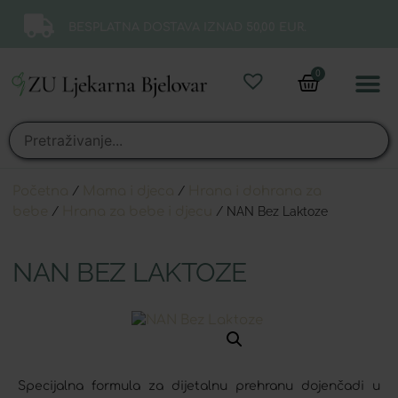
BESPLATNA DOSTAVA IZNAD 50,00 EUR.
0
Online 
Moj ra
Početna
/
Mama i djeca
/
Hrana i dohrana za
bebe
/
Hrana za bebe i djecu
/ NAN Bez Laktoze
NAN BEZ LAKTOZE
Specijalna formula za dijetalnu prehranu dojenčadi u