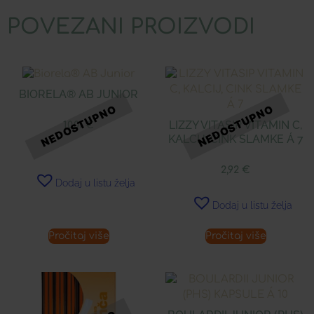
POVEZANI PROIZVODI
BIORELA® AB JUNIOR
LIZZY VITASIP VITAMIN C,
10,01
€
KALCIJ, CINK SLAMKE Á 7
2,92
€
Dodaj u listu želja
Dodaj u listu želja
Pročitaj više
Pročitaj više