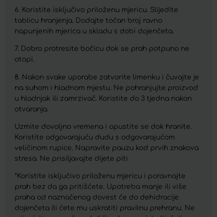
6. Koristite isključivo priloženu mjericu. Slijedite
tablicu hranjenja. Dodajte točan broj ravno
napunjenih mjerica u skladu s dobi dojenčeta.
7. Dobro protresite bočicu dok se prah potpuno ne
otopi.
8. Nakon svake uporabe zatvorite limenku i čuvajte je
na suhom i hladnom mjestu. Ne pohranjujte proizvod
u hladnjak ili zamrzivač. Koristite do 3 tjedna nakon
otvaranja.
Uzmite dovoljno vremena i opustite se dok hranite.
Koristite odgovarajuću dudu s odgovarajućom
veličinom rupice. Napravite pauzu kod prvih znakova
stresa. Ne prisiljavajte dijete piti
*Koristite isključivo priloženu mjericu i poravnajte
prah bez da ga pritišćete. Upotreba manje ili više
praha od naznačenog dovest će do dehidracije
dojenčeta ili ćete mu uskratiti pravilnu prehranu. Ne