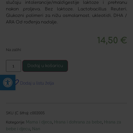
slučaju intolerancije/maldigestije laktoze i prehranu
nakon proljeva. Bez laktoze. Lactobacillus Reuteri.
Glukozni polimeri za nižu osmolarnost. ukleotidi. DHA /
ARA Od rođenja nadalje.
14,50
€
Na zalihi
Dodaj u košaricu
Open toolbar
Dodaj u listu želja
SKU (C šifra):
c002005
Mama i djeca
Hrana i dohrana za bebe
Hrana za
,
,
Kategorije:
bebe i djecu
Nan
,