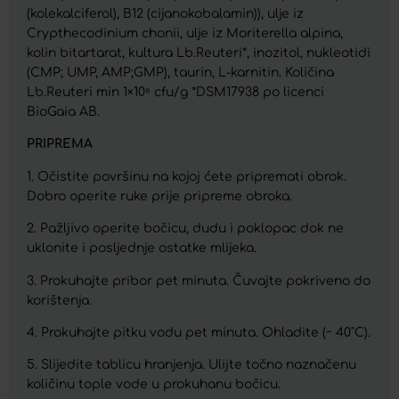
(kolekalciferol), B12 (cijanokobalamin)), ulje iz
Crypthecodinium chonii, ulje iz Moriterella alpina,
kolin bitartarat, kultura Lb.Reuteri*, inozitol, nukleotidi
(CMP; UMP, AMP;GMP), taurin, L-karnitin. Količina
Lb.Reuteri min 1×10⁶ cfu/g *DSM17938 po licenci
BioGaia AB.
PRIPREMA
1. Očistite površinu na kojoj ćete pripremati obrok.
Dobro operite ruke prije pripreme obroka.
2. Pažljivo operite bočicu, dudu i poklopac dok ne
uklonite i posljednje ostatke mlijeka.
3. Prokuhajte pribor pet minuta. Čuvajte pokriveno do
korištenja.
4. Prokuhajte pitku vodu pet minuta. Ohladite (~ 40˚C).
5. Slijedite tablicu hranjenja. Ulijte točno naznačenu
količinu tople vode u prokuhanu bočicu.