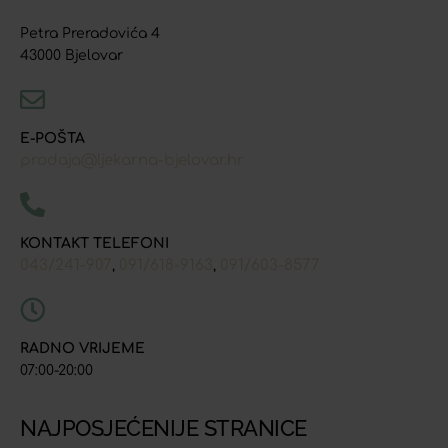
Petra Preradovića 4
43000 Bjelovar
E-POŠTA
prodaja@ljekarna-bjelovar.hr
KONTAKT TELEFONI
043/241-907
091/618-9163
091/603-8577
,
,
RADNO VRIJEME
07:00-20:00
NAJPOSJEĆENIJE STRANICE