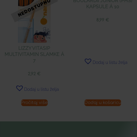
BOULARDII JUNIOR (PHS)
KAPSULE Á 10
8,99
€
LIZZY VITASIP
MULTIVITAMIN SLAMKE Á
7
Dodaj u listu želja
2,92
€
Dodaj u listu želja
Pročitaj više
Dodaj u košaricu