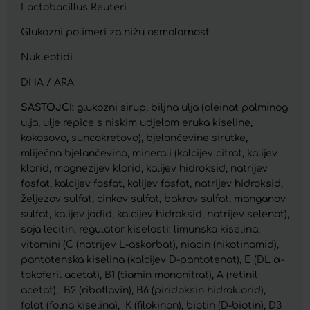
Lactobacillus Reuteri
Glukozni polimeri za nižu osmolarnost
Nukleotidi
DHA / ARA
SASTOJCI:
glukozni sirup, biljna ulja (oleinat palminog
ulja, ulje repice s niskim udjelom eruka kiseline,
kokosovo, suncokretovo), bjelančevine sirutke,
mliječna bjelančevina, minerali (kalcijev citrat, kalijev
klorid, magnezijev klorid, kalijev hidroksid, natrijev
fosfat, kalcijev fosfat, kalijev fosfat, natrijev hidroksid,
željezov sulfat, cinkov sulfat, bakrov sulfat, manganov
sulfat, kalijev jodid, kalcijev hidroksid, natrijev selenat),
soja lecitin, regulator kiselosti: limunska kiselina,
vitamini (C (natrijev L-askorbat), niacin (nikotinamid),
pantotenska kiselina (kalcijev D-pantotenat), E (DL α-
tokoferil acetat), B1 (tiamin mononitrat), A (retinil
acetat), B2 (riboflavin), B6 (piridoksin hidroklorid),
folat (folna kiselina), K (filokinon), biotin (D-biotin), D3