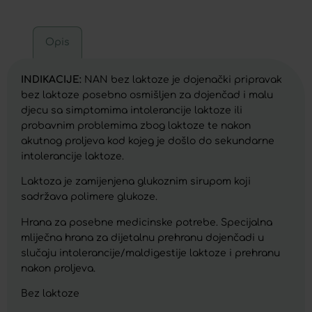
Opis
INDIKACIJE:
NAN bez laktoze je dojenački pripravak
bez laktoze posebno osmišljen za dojenčad i malu
djecu sa simptomima intolerancije laktoze ili
probavnim problemima zbog laktoze te nakon
akutnog proljeva kod kojeg je došlo do sekundarne
intolerancije laktoze.
Laktoza je zamijenjena glukoznim sirupom koji
sadržava polimere glukoze.
Hrana za posebne medicinske potrebe. Specijalna
mliječna hrana za dijetalnu prehranu dojenčadi u
slučaju intolerancije/maldigestije laktoze i prehranu
nakon proljeva.
Bez laktoze