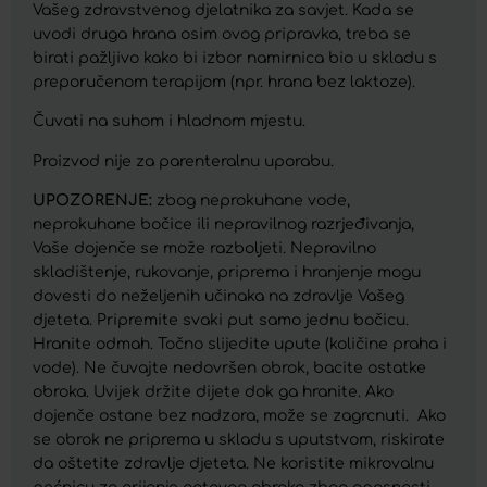
Vašeg zdravstvenog djelatnika za savjet. Kada se
uvodi druga hrana osim ovog pripravka, treba se
birati pažljivo kako bi izbor namirnica bio u skladu s
preporučenom terapijom (npr. hrana bez laktoze).
Čuvati na suhom i hladnom mjestu.
Proizvod nije za parenteralnu uporabu.
UPOZORENJE:
zbog neprokuhane vode,
neprokuhane bočice ili nepravilnog razrjeđivanja,
Vaše dojenče se može razboljeti. Nepravilno
skladištenje, rukovanje, priprema i hranjenje mogu
dovesti do neželjenih učinaka na zdravlje Vašeg
djeteta. Pripremite svaki put samo jednu bočicu.
Hranite odmah. Točno slijedite upute (količine praha i
vode). Ne čuvajte nedovršen obrok, bacite ostatke
obroka. Uvijek držite dijete dok ga hranite. Ako
dojenče ostane bez nadzora, može se zagrcnuti. Ako
se obrok ne priprema u skladu s uputstvom, riskirate
da oštetite zdravlje djeteta. Ne koristite mikrovalnu