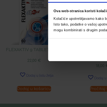
Ova web-stranica koristi kolač
Kolačiće upotrebljavamo kako bis
Isto tako, podatke o vašoj upotr
mogu kombinirati s drugim podacim
FLEXAKTIV 9 TABLETE Á 60
BETA-GLUKAN +
KAPSULE 
22,00
€
18,00
Dodaj u listu želja
Dodaj u 
Dodaj u košaricu
Pročitaj 