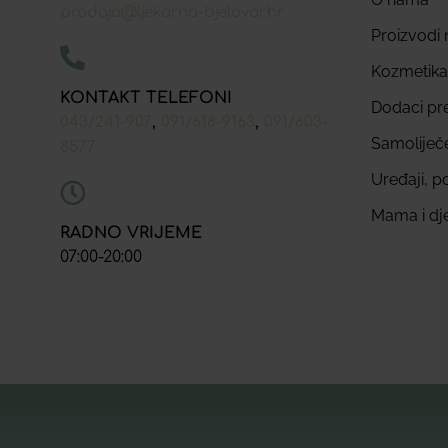
prodaja@ljekarna-bjelovar.hr
Proizvodi n
Kozmetika
KONTAKT TELEFONI
Dodaci pr
,
,
043/241-907
091/618-9163
091/603-
Samoliječ
8577
Uređaji, p
Mama i dj
RADNO VRIJEME
07:00-20:00