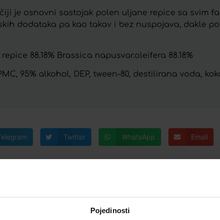
 čiji je osnovni sastojak polen uljane repice sa svim 
mijskih dodataka pa kao takav i bez nuspojava, dakle 
 repice 88.18% Brassica napusvar.oleifera 88.18%
, HPMC, 95% alkohol, DEP, tween-80, destilirana voda, k
Telegram
Twitter
WhatsApp
Email
Pojedinosti