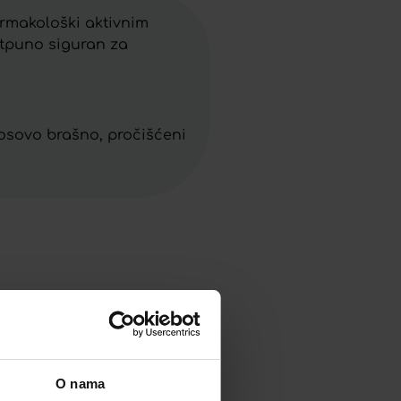
farmakološki aktivnim
potpuno siguran za
okosovo brašno, pročišćeni
O nama