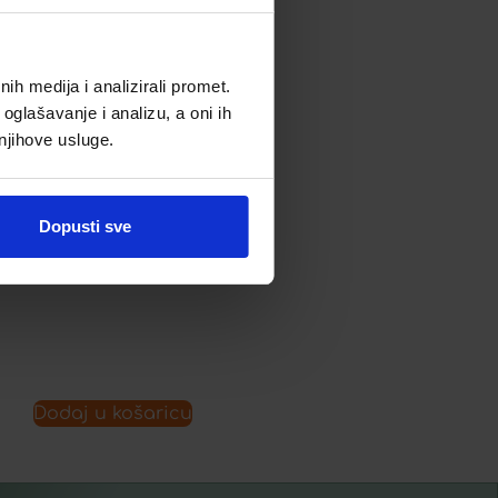
PENKRAFT SIRUP Á 250 ML
h medija i analizirali promet.
oglašavanje i analizu, a oni ih
16,99
€
 njihove usluge.
Dopusti sve
Dodaj u listu želja
Dodaj u košaricu