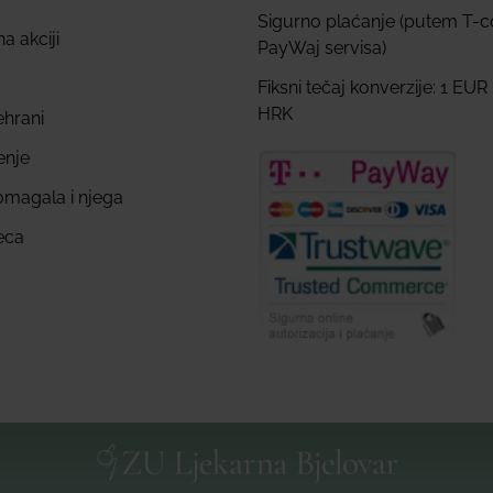
Sigurno plaćanje (putem T-
a akciji
PayWaj servisa)
Fiksni tečaj konverzije: 1 EUR
HRK
ehrani
enje
omagala i njega
eca