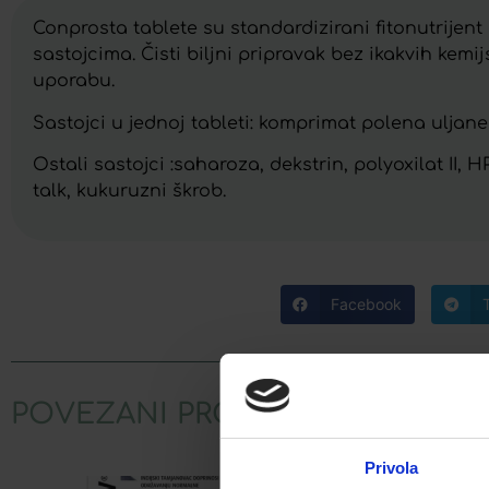
Conprosta tablete su standardizirani fitonutrijent
sastojcima. Čisti biljni pripravak bez ikakvih ke
uporabu.
Sastojci u jednoj tableti: komprimat polena uljane
Ostali sastojci :saharoza, dekstrin, polyoxilat II
talk, kukuruzni škrob.
Facebook
POVEZANI PROIZVODI
Privola