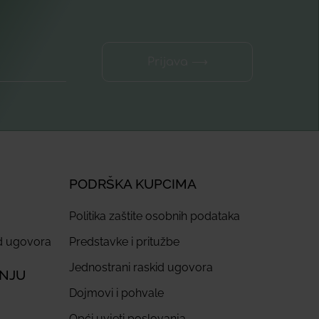
Prijava ⟶
PODRŠKA KUPCIMA
Politika zaštite osobnih podataka
id ugovora
Predstavke i pritužbe
Jednostrani raskid ugovora
ANJU
Dojmovi i pohvale
Opći uvjeti poslovanja