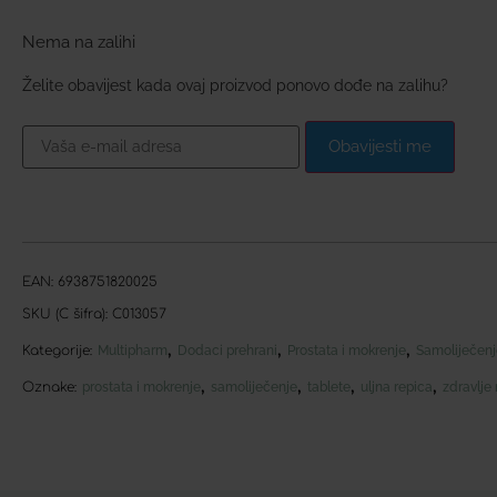
Nema na zalihi
Želite obavijest kada ovaj proizvod ponovo dođe na zalihu?
Obavijesti me
EAN:
6938751820025
SKU (C šifra):
C013057
,
,
,
Kategorije:
Multipharm
Dodaci prehrani
Prostata i mokrenje
Samoliječenj
,
,
,
,
Oznake:
prostata i mokrenje
samoliječenje
tablete
uljna repica
zdravlje