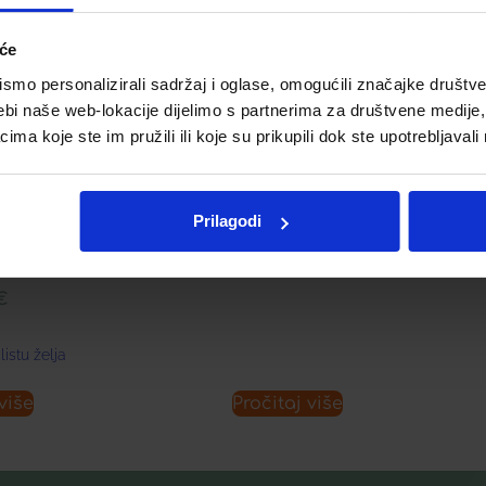
iće
ANTISKLERIN KAPSULE Á 60
AL
mo personalizirali sadržaj i oglase, omogućili značajke društveni
ebi naše web-lokacije dijelimo s partnerima za društvene medije, 
14,00
€
a koje ste im pružili ili koje su prikupili dok ste upotrebljavali
Prilagodi
 VITAMIN D
Á 30
Dodaj u listu želja
€
listu želja
više
Pročitaj više