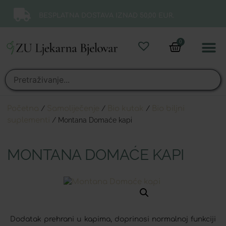
BESPLATNA DOSTAVA IZNAD 50,00 EUR.
0
Online 
Moj ra
Početna
/
Samoliječenje
/
Bio kutak
/
Bio biljni
suplementi
/ Montana Domaće kapi
MONTANA DOMAĆE KAPI
Dodatak prehrani u kapima, doprinosi normalnoj funkciji