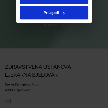
Prilagodi
Prijava ⟶
ZDRAVSTVENA USTANOVA
LJEKARNA BJELOVAR
Petra Preradovića 4
43000 Bjelovar