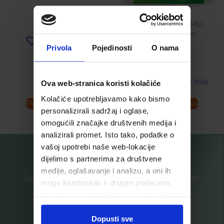
BIO-C 500 ® (PHS)
KAPSULE Á 40
Dodaj u listu želja
Privola
Pojedinosti
O nama
9,99
€
Dodaj u listu želja
Ova web-stranica koristi kolačiće
Kolačiće upotrebljavamo kako bismo
Dodaj u košaricu
Dodaj u košaricu
personalizirali sadržaj i oglase,
omogućili značajke društvenih medija i
analizirali promet. Isto tako, podatke o
vašoj upotrebi naše web-lokacije
dijelimo s partnerima za društvene
medije, oglašavanje i analizu, a oni ih
Saznajte prvi za nove proizvode i ekskluzivne promocije
mogu kombinirati s drugim podacima
koje ste im pružili ili koje su prikupili dok
Prijavite se na listu za novosti
ste upotrebljavali njihove usluge.
Dopusti sve