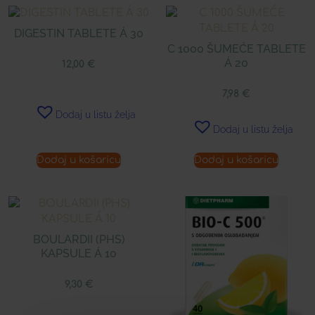
DIGESTIN TABLETE Á 30
C 1000 ŠUMEĆE TABLETE
Á 20
12,00
€
7,98
€
Dodaj u listu želja
Dodaj u listu želja
Dodaj u košaricu
Dodaj u košaricu
BOULARDII (PHS)
KAPSULE Á 10
9,30
€