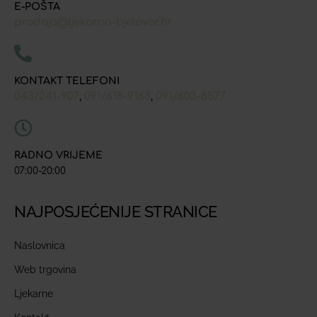
E-POŠTA
prodaja@ljekarna-bjelovar.hr
KONTAKT TELEFONI
043/241-907
091/618-9163
091/603-8577
,
,
RADNO VRIJEME
07:00-20:00
NAJPOSJEĆENIJE STRANICE
Naslovnica
Web trgovina
Ljekarne