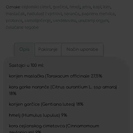
cejlonski cimet
gorčica
hmelj
jetra
kapi
kim
,
,
,
,
,
,
Oznake:
maslačak
nadutost i vjetrovi
naranča
paprena metvica
,
,
,
,
probava
samoliječenje
sandalovina
unutarnji organi
,
,
,
,
želučane tegobe
Opis
Pakiranje
Način uporabe
Sastojci u 100 ml:
korijen maslačka (Taraxacum officinale 27,5%
kora gorke naranče (Citrus aurantium L. ssp amara)
18%
korijen gorčice (Gentiana lutea) 18%
hmelj (Humulus lupulus) 9%
kora cejlonskog cimetovca (Cinnamomoum
zeylanicum) 9%