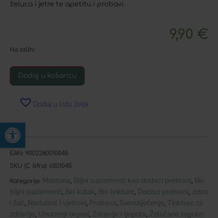
želuca i jetre te apetitu i probavi.
9,90
€
Na zalihi
Dodaj u košaricu
Dodaj u listu želja
Open toolbar
EAN:
9002380010045
SKU (C šifra):
c001045
Montana
Biljni suplementi kao dodaci prehrani
Bio
,
,
Kategorije:
biljni suplementi
Bio kutak
Bio tinkture
Dodaci prehrani
Jetra
,
,
,
,
i žuč
Nadutost i vjetrovi
Probava
Samoliječenje
Tinkture za
,
,
,
,
zdravlje
Unutarnji organi
Zdravlje i ljepota
Želučane tegobe
,
,
,