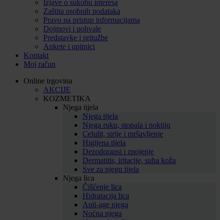
Izjave o sukobu interesa
Zaštita osobnih podataka
Pravo na pristup informacijama
Dojmovi i pohvale
Predstavke i pritužbe
Ankete i upitnici
Kontakt
Moj račun
Online trgovina
AKCIJE
KOZMETIKA
Njega tijela
Njega tijela
Njega ruku, stopala i noktiju
Celulit, strije i mršavljenje
Higijena tijela
Dezodoransi i znojenje
Dermatitis, iritacije, suha koža
Sve za njegu tijela
Njega lica
Čišćenje lica
Hidratacija lica
Anti-age njega
Noćna njega