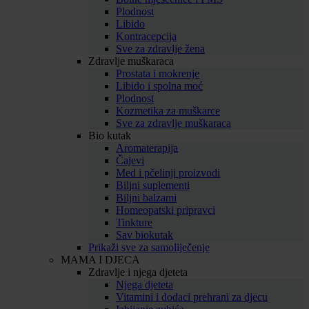
Plodnost
Libido
Kontracepcija
Sve za zdravlje žena
Zdravlje muškaraca
Prostata i mokrenje
Libido i spolna moć
Plodnost
Kozmetika za muškarce
Sve za zdravlje muškaraca
Bio kutak
Aromaterapija
Čajevi
Med i pčelinji proizvodi
Biljni suplementi
Biljni balzami
Homeopatski pripravci
Tinkture
Sav biokutak
Prikaži sve za samoliječenje
MAMA I DJECA
Zdravlje i njega djeteta
Njega djeteta
Vitamini i dodaci prehrani za djecu