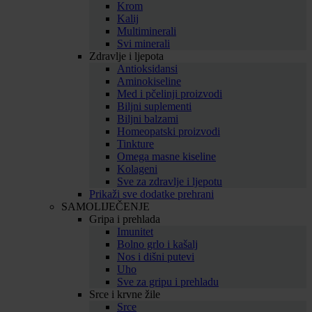
Krom
Kalij
Multiminerali
Svi minerali
Zdravlje i ljepota
Antioksidansi
Aminokiseline
Med i pčelinji proizvodi
Biljni suplementi
Biljni balzami
Homeopatski proizvodi
Tinkture
Omega masne kiseline
Kolageni
Sve za zdravlje i ljepotu
Prikaži sve dodatke prehrani
SAMOLIJEČENJE
Gripa i prehlada
Imunitet
Bolno grlo i kašalj
Nos i dišni putevi
Uho
Sve za gripu i prehladu
Srce i krvne žile
Srce