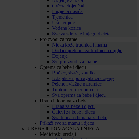
Izbijanje zubića
Grčevi dojenčadi
Higijena nosića
Tjemenica
Uši i gnjide
Vodene kozice
Sve za zdravlje i njegu djeteta
Proizvodi za mame
Njega kože trudnica i mama
Dodaci prehrani za trudnice i dojilje
Dojenje
Svi proizvodi za mame
Oprema za bebe i djecu
Bočice, sisači, varalice
Izdajalice i pomagala za dojenje
Pelene i vlažne maramice
Toplomjeri i termometri
Sva oprema za bebe i djecu
Hrana i dohrana za bebe
Hrana za bebe i djecu
Čajevi za bebe i djecu
Sva hrana i dohrana za bebe
Prikaži sve za mamu i djecu
UREĐAJI, POMAGALA I NJEGA
Medicinski uređaji