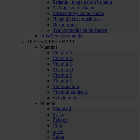
Brijanje i njega nakon brijanja
Anti-age za muškarce
Mirisne linije za muškarce
Njega tijela za muškarce
Dezodoransi
Sva kozmetika za muškarce
Prikaži svu kozmetiku
DODACI PREHRANI
Vitamini
Vitamin A
Vitamin B
Vitamin C
Vitamin D
Vitamin E
Vitamin K
Multivitamini
Vitamini za djecu
Svi vitamini
Minerali
Magnezij
Kalcij
Željezo
Cink
Selen
Bakar