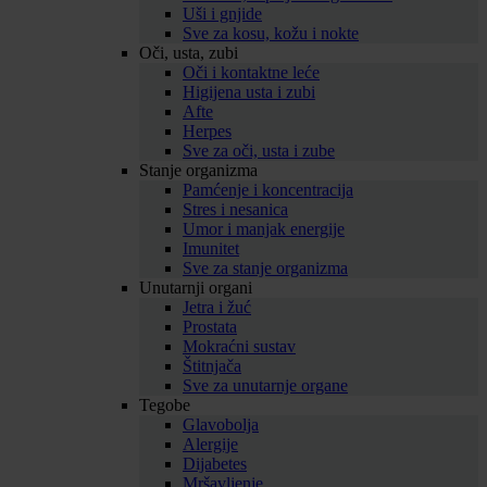
Uši i gnjide
Sve za kosu, kožu i nokte
Oči, usta, zubi
Oči i kontaktne leće
Higijena usta i zubi
Afte
Herpes
Sve za oči, usta i zube
Stanje organizma
Pamćenje i koncentracija
Stres i nesanica
Umor i manjak energije
Imunitet
Sve za stanje organizma
Unutarnji organi
Jetra i žuć
Prostata
Mokraćni sustav
Štitnjača
Sve za unutarnje organe
Tegobe
Glavobolja
Alergije
Dijabetes
Mršavljenje