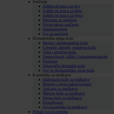
Sunčanje
Zaštita od sunca za lice
Zaštita od sunca za tijelo
Zaštita od sunca za djecu
Priprema za sunčanje
Njega nakon sunčanja
Samotamnjenje
Sve za sunčanje
Dermatološka njega kože
Masna i problematična koža
Crvenilo, alergije, reaktivna koža
Suha i atopična koža
Nepravilnosti, ožiljci i hiperpigmentacije
Psorijaza
Seboroični dermatitis kože
Sve za dermatološku njega kože
Kozmetika za muškarce
Hidratacija kože za muškarce
Brijanje i njega nakon brijanja
Anti-age za muškarce
Mirisne linije za muškarce
Njega tijela za muškarce
Dezodoransi
Sva kozmetika za muškarce
Prikaži svu kozmetiku