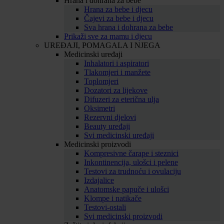
Hrana i dohrana za bebe
Hrana za bebe i djecu
Čajevi za bebe i djecu
Sva hrana i dohrana za bebe
Prikaži sve za mamu i djecu
UREĐAJI, POMAGALA I NJEGA
Medicinski uređaji
Inhalatori i aspiratori
Tlakomjeri i manžete
Toplomjeri
Dozatori za lijekove
Difuzeri za eterična ulja
Oksimetri
Rezervni djelovi
Beauty uređaji
Svi medicinski uređaji
Medicinski proizvodi
Kompresivne čarape i steznici
Inkontinencija, ulošci i pelene
Testovi za trudnoću i ovulaciju
Izdajalice
Anatomske papuče i ulošci
Klompe i natikače
Testovi-ostali
Svi medicinski proizvodi