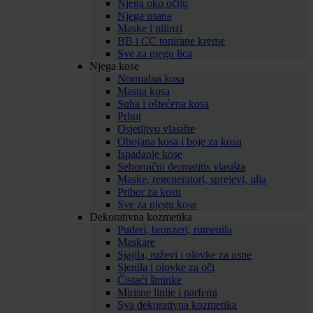
Njega oko očiju
Njega usana
Maske i pilinzi
BB i CC tonirane kreme
Sve za njegu lica
Njega kose
Normalna kosa
Masna kosa
Suha i oštećena kosa
Prhut
Osjetljivo vlasište
Obojana kosa i boje za kosu
Ispadanje kose
Seboroični dermatitis vlasišta
Maske, regeneratori, sprejevi, ulja
Pribor za kosu
Sve za njegu kose
Dekorativna kozmetika
Puderi, bronzeri, rumenila
Maskare
Sjajila, ruževi i olovke za usne
Sjenila i olovke za oči
Čistaći šminke
Mirisne linije i parfemi
Sva dekorativna kozmetika