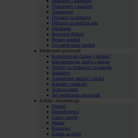
Inhalatori i aspiratori
Tlakomjeri i manžete
Toplomjeri
Dozatori za lijekove
Difuzeri za eterična ulja
Oksimetri
Rezervni djelovi
Beauty uređaji
Svi medicinski uređaji
Medicinski proizvodi
Kompresivne čarape i steznici
Inkontinencija, ulošci i pelene
Testovi za trudnoću i ovulaciju
Izdajalice
Anatomske papuče i ulošci
Klompe i natikače
Testovi-ostali
Svi medicinski proizvodi
Zaštita i dezinfekcija
Flasteri
Dezinficijensi
Gaze i zavoji
Maske
Rukavice
Zaštita za tijelo