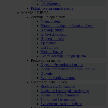
Sav biokutak
Prikaži sve za samoliječenje
MAMA I DJECA
Zdravlje i njega djeteta
Njega djeteta
Vitamini i dodaci prehrani za djecu
Izbijanje zubića
Grčevi dojenčadi
Higijena nosića
Tjemenica
Uši i gnjide
Vodene kozice
Sve za zdravlje i njegu djeteta
Proizvodi za mame
Njega kože trudnica i mama
Dodaci prehrani za trudnice i dojilje
Dojenje
Svi proizvodi za mame
Oprema za bebe i djecu
Bočice, sisači, varalice
Izdajalice i pomagala za dojenje
Pelene i vlažne maramice
Toplomjeri i termometri
Sva oprema za bebe i djecu