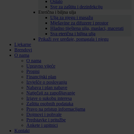
Ostalo
Sve za zaštitu i dezinfekciju
Eterična i biljna ulja
Ulja za njegu i masažu
Mješavine za difuzere i prostor
Hladno tiještena ulja, maslaci, macerati
Sva eterična i biljna ulja
Prikaži sve uređaje, pomagala i njegu
Ljekarne
Brendovi
O nama
O nama
Upravno vijeće
Propisi
Financijski plan
Izvješće o poslovanju
Nabava i plan nabave
Natječaji za zapošljavanje
Izjave o sukobu interesa
Zaštita osobnih podataka
Pravo na pristup informacijama
Dojmovi i pohvale
Predstavke i pritužbe
Ankete i upitnici
Kontakt