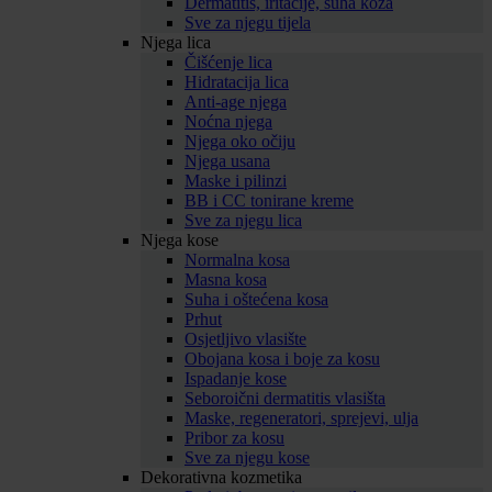
Dermatitis, iritacije, suha koža
Sve za njegu tijela
Njega lica
Čišćenje lica
Hidratacija lica
Anti-age njega
Noćna njega
Njega oko očiju
Njega usana
Maske i pilinzi
BB i CC tonirane kreme
Sve za njegu lica
Njega kose
Normalna kosa
Masna kosa
Suha i oštećena kosa
Prhut
Osjetljivo vlasište
Obojana kosa i boje za kosu
Ispadanje kose
Seboroični dermatitis vlasišta
Maske, regeneratori, sprejevi, ulja
Pribor za kosu
Sve za njegu kose
Dekorativna kozmetika