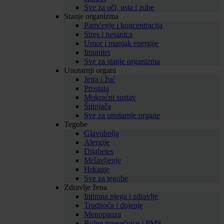
Sve za oči, usta i zube
Stanje organizma
Pamćenje i koncentracija
Stres i nesanica
Umor i manjak energije
Imunitet
Sve za stanje organizma
Unutarnji organi
Jetra i žuć
Prostata
Mokraćni sustav
Štitnjača
Sve za unutarnje organe
Tegobe
Glavobolja
Alergije
Dijabetes
Mršavljenje
Hrkanje
Sve za tegobe
Zdravlje žena
Intimna njega i zdravlje
Trudnoća i dojenje
Menopauza
Bolne mjesečnice i PMS