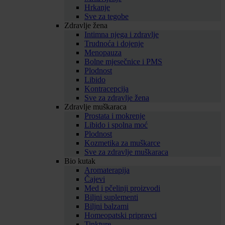
Hrkanje
Sve za tegobe
Zdravlje žena
Intimna njega i zdravlje
Trudnoća i dojenje
Menopauza
Bolne mjesečnice i PMS
Plodnost
Libido
Kontracepcija
Sve za zdravlje žena
Zdravlje muškaraca
Prostata i mokrenje
Libido i spolna moć
Plodnost
Kozmetika za muškarce
Sve za zdravlje muškaraca
Bio kutak
Aromaterapija
Čajevi
Med i pčelinji proizvodi
Biljni suplementi
Biljni balzami
Homeopatski pripravci
Tinkture