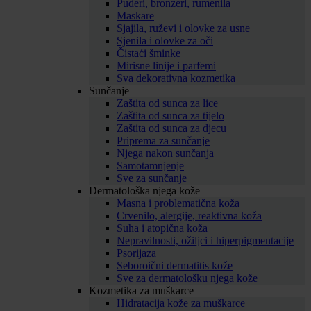
Puderi, bronzeri, rumenila
Maskare
Sjajila, ruževi i olovke za usne
Sjenila i olovke za oči
Čistaći šminke
Mirisne linije i parfemi
Sva dekorativna kozmetika
Sunčanje
Zaštita od sunca za lice
Zaštita od sunca za tijelo
Zaštita od sunca za djecu
Priprema za sunčanje
Njega nakon sunčanja
Samotamnjenje
Sve za sunčanje
Dermatološka njega kože
Masna i problematična koža
Crvenilo, alergije, reaktivna koža
Suha i atopična koža
Nepravilnosti, ožiljci i hiperpigmentacije
Psorijaza
Seboroični dermatitis kože
Sve za dermatološku njega kože
Kozmetika za muškarce
Hidratacija kože za muškarce