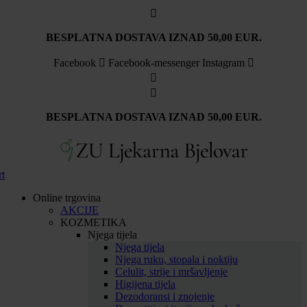
Idi
na
sadržaj
BESPLATNA DOSTAVA IZNAD 50,00 EUR.
Facebook
Facebook-messenger
Instagram
BESPLATNA DOSTAVA IZNAD 50,00 EUR.
rt
Online trgovina
AKCIJE
KOZMETIKA
Njega tijela
Njega tijela
Njega ruku, stopala i noktiju
Celulit, strije i mršavljenje
Higijena tijela
Dezodoransi i znojenje