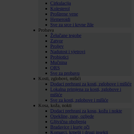
Cirkulacija
Kolesterol
Proširene vene
Hemeroidi
Sve za srce i krvne žile
Probava
Želučane tegobe
Zatvor
Proljev
Nadutost i vjetrovi
Probiotici
Mučnina
ORS
Sve za probavu
Kosti, zglobovi, mišići
Dodaci prehrani za kosti, zglobove i mišiće
Lokalna primjena za kosti, zglobove i
mišiće
Sve za kosti, zglobove i mišiće
Kosa, koža, nokti
Dodaci prehrani za kosu, kožu i nokte
Opekline, rane, ozljede
Gljivična oboljenja
Bradavice i kurje oči
Komarci, krpelji i drugi insekti