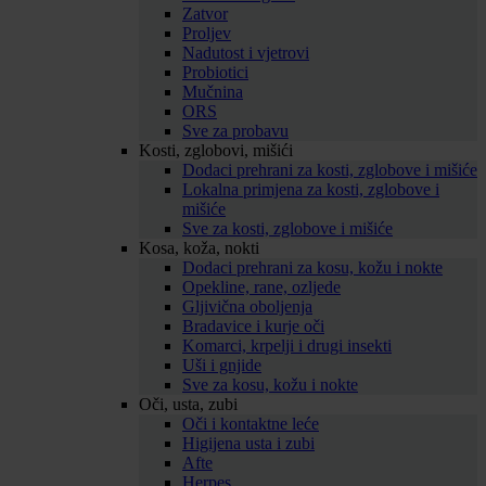
Zatvor
Proljev
Nadutost i vjetrovi
Probiotici
Mučnina
ORS
Sve za probavu
Kosti, zglobovi, mišići
Dodaci prehrani za kosti, zglobove i mišiće
Lokalna primjena za kosti, zglobove i
mišiće
Sve za kosti, zglobove i mišiće
Kosa, koža, nokti
Dodaci prehrani za kosu, kožu i nokte
Opekline, rane, ozljede
Gljivična oboljenja
Bradavice i kurje oči
Komarci, krpelji i drugi insekti
Uši i gnjide
Sve za kosu, kožu i nokte
Oči, usta, zubi
Oči i kontaktne leće
Higijena usta i zubi
Afte
Herpes