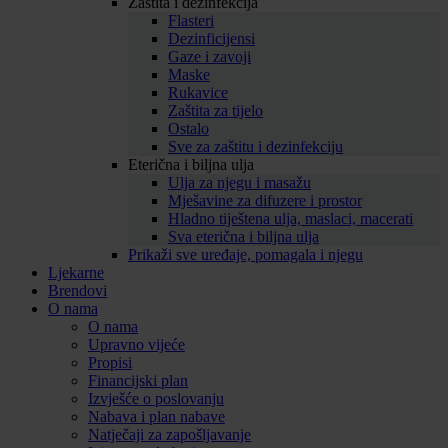
Zaštita i dezinfekcija
Flasteri
Dezinficijensi
Gaze i zavoji
Maske
Rukavice
Zaštita za tijelo
Ostalo
Sve za zaštitu i dezinfekciju
Eterična i biljna ulja
Ulja za njegu i masažu
Mješavine za difuzere i prostor
Hladno tiještena ulja, maslaci, macerati
Sva eterična i biljna ulja
Prikaži sve uređaje, pomagala i njegu
Ljekarne
Brendovi
O nama
O nama
Upravno vijeće
Propisi
Financijski plan
Izvješće o poslovanju
Nabava i plan nabave
Natječaji za zapošljavanje