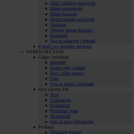
Med i pčelinji proizvodi
Biljni suplementi
Biljni balzami
Homeopatski proizvodi
Tinkture
Omega masne kiseline
Kolageni
Sve za zdravlje i ljepotu
Prikaži sve dodatke prehrani
SAMOLIJEČENJE
Gripa i prehlada
Imunitet
Bolno grlo i kašalj
Nos i dišni putevi
Uho
Sve za gripu i prehladu
Srce i krvne žile
Srce
Cirkulacija
Kolesterol
Proširene vene
Hemeroidi
Sve za srce i krvne žile
Probava
Želučane tegobe