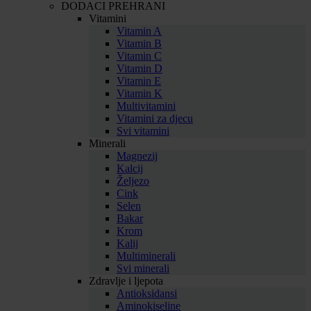
DODACI PREHRANI
Vitamini
Vitamin A
Vitamin B
Vitamin C
Vitamin D
Vitamin E
Vitamin K
Multivitamini
Vitamini za djecu
Svi vitamini
Minerali
Magnezij
Kalcij
Željezo
Cink
Selen
Bakar
Krom
Kalij
Multiminerali
Svi minerali
Zdravlje i ljepota
Antioksidansi
Aminokiseline