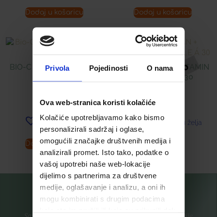
Dodaj u košaricu
Dodaj u košaricu
BIO-C 500 ® TABLETE Á
BETA-GLUKAN + VITAMIN
Privola
Pojedinosti
O nama
40
D KAPSULE Á 30
9,99
€
18,00
€
Ova web-stranica koristi kolačiće
Kolačiće upotrebljavamo kako bismo
Dodaj u listu želja
Dodaj u listu želja
personalizirali sadržaj i oglase,
omogućili značajke društvenih medija i
Dodaj u košaricu
Pročitaj više
analizirali promet. Isto tako, podatke o
vašoj upotrebi naše web-lokacije
dijelimo s partnerima za društvene
medije, oglašavanje i analizu, a oni ih
mogu kombinirati s drugim podacima
koje ste im pružili ili koje su prikupili dok
Saznajte prvi za nove proizvode i ekskluzivne promocije