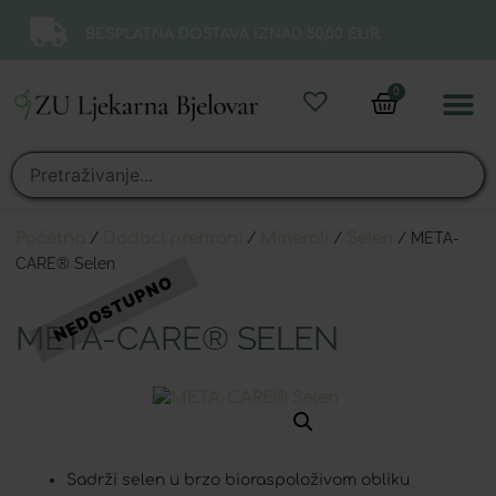
BESPLATNA DOSTAVA IZNAD 50,00 EUR.
0
Online 
Moj ra
Početna
/
Dodaci prehrani
/
Minerali
/
Selen
/ META-
CARE® Selen
META-CARE® SELEN
Sadrži selen u brzo bioraspoloživom obliku