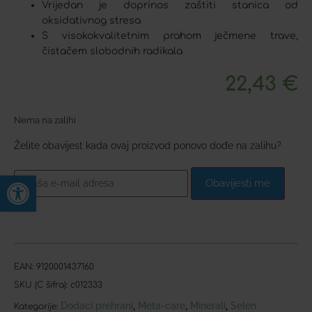
Vrijedan je doprinos zaštiti stanica od
oksidativnog stresa
S visokokvalitetnim prahom ječmene trave,
čistačem slobodnih radikala
22,43
€
Nema na zalihi
Želite obavijest kada ovaj proizvod ponovo dođe na zalihu?
Open toolbar
Obavijesti me
EAN:
9120001437160
SKU (C šifra):
c012333
Dodaci prehrani
Meta-care
Minerali
Selen
,
,
,
Kategorije: