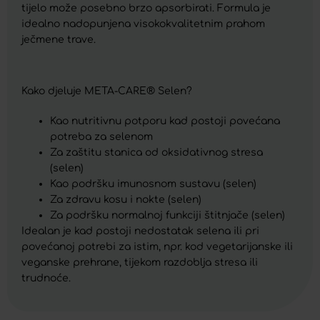
tijelo može posebno brzo apsorbirati. Formula je
idealno nadopunjena visokokvalitetnim prahom
ječmene trave.
Kako djeluje META-CARE® Selen?
Kao nutritivnu potporu kad postoji povećana
potreba za selenom
Za zaštitu stanica od oksidativnog stresa
(selen)
Kao podršku imunosnom sustavu (selen)
Za zdravu kosu i nokte (selen)
Za podršku normalnoj funkciji štitnjače (selen)
Idealan je kad postoji nedostatak selena ili pri
povećanoj potrebi za istim, npr. kod vegetarijanske ili
veganske prehrane, tijekom razdoblja stresa ili
trudnoće.