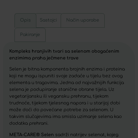
Opis
Sastojci
Način uporabe
Pakiranje
Kompleks hranjivih tvari sa selenom obogaćenim
enzimima praha ječmene trave
Selen je bitna komponenta brojnih enzima i proteina
koji ne mogu ispuniti svoje zadaće u tijelu bez ovog
elementa u tragovima. Jedna od najvažnijih funkcija
selena je podupiranje stanične obrane tijela. Uz
vegetarijansku ili vegansku prehranu, tijekom
trudnoće, tijekom tjelesnog napora i u starijoj dobi
može doći do povećane potrebe za selenom. U
takvim slučajevima ima smisla uzimanje selena kao
dodatka prehrani.
META-CARE® Selen
sadrži natrijev selenat, kojeg