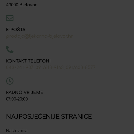
43000 Bjelovar
E-POŠTA
prodaja@ljekarna-bjelovar.hr
KONTAKT TELEFONI
043/241-907
091/618-9163
091/603-8577
,
,
RADNO VRIJEME
07:00-20:00
NAJPOSJEĆENIJE STRANICE
Naslovnica