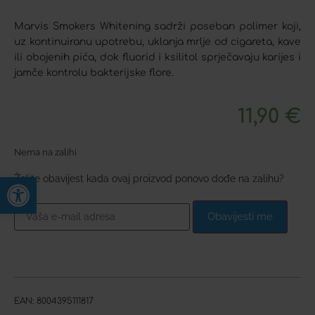
Marvis Smokers Whitening sadrži poseban polimer koji,
uz kontinuiranu upotrebu, uklanja mrlje od cigareta, kave
ili obojenih pića, dok fluorid i ksilitol sprječavaju karijes i
jamče kontrolu bakterijske flore.
11,90
€
Nema na zalihi
Open toolbar
Želite obavijest kada ovaj proizvod ponovo dođe na zalihu?
Obavijesti me
EAN:
8004395111817