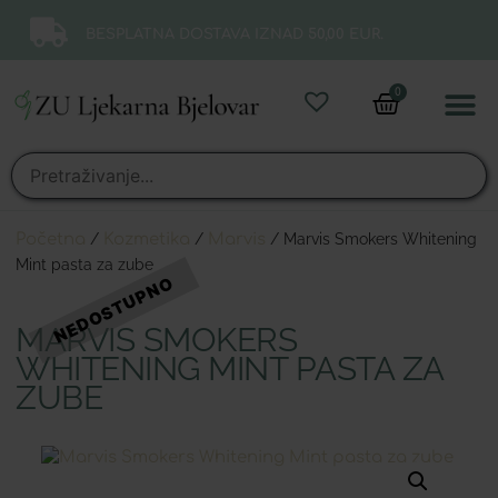
BESPLATNA DOSTAVA IZNAD 50,00 EUR.
0
Online 
Moj ra
Početna
/
Kozmetika
/
Marvis
/ Marvis Smokers Whitening
Mint pasta za zube
MARVIS SMOKERS
WHITENING MINT PASTA ZA
ZUBE