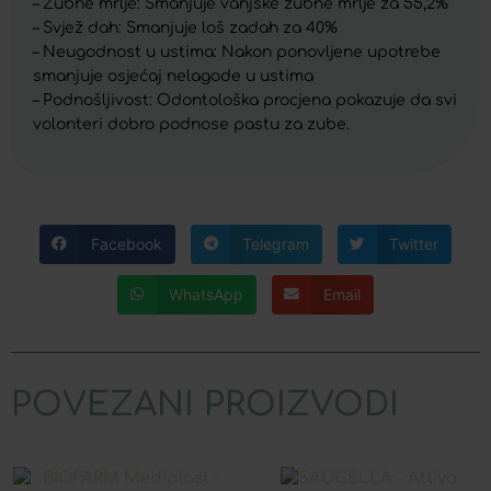
– Zubne mrlje: Smanjuje vanjske zubne mrlje za 55,2%
– Svjež dah: Smanjuje loš zadah za 40%
– Neugodnost u ustima: Nakon ponovljene upotrebe
smanjuje osjećaj nelagode u ustima
– Podnošljivost: Odontološka procjena pokazuje da svi
volonteri dobro podnose pastu za zube.
Facebook
Telegram
Twitter
WhatsApp
Email
POVEZANI PROIZVODI