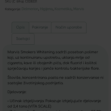
SKU (C šifra):
C028331
Delmerion
Higijena
Kozmetika
Marvis
,
,
,
Kategorije:
Opis
Pakiranje
Način uporabe
Sastojci
Marvis Smokers Whitening sadrži poseban polimer
koji, uz kontinuiranu upotrebu, uklanja mrlje od
cigareta, kave ili obojenih pića, dok fluorid i ksilitol
sprječavaju karijes i jamče kontrolu bakterijske flore.
Štoviše, koncentrirana pasta ne sadrži konzervanse ni
sastojke životinjskog podrijetla.
Djelovanje:
– Učinak izbjeljivanja: Pokazuje izbjeljujuće djelovanje
od 2,4 tona (VITA SCALE)