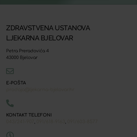
ZDRAVSTVENA USTANOVA
LJEKARNA BJELOVAR
Petra Preradovića 4
43000 Bjelovar
E-POŠTA
prodaja@ljekarna-bjelovar.hr
KONTAKT TELEFONI
043/241-907
091/618-9163
091/603-8577
,
,