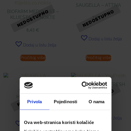
SAUGELLA – ATTIVA
BIOFARM MEDIPLAST –
KLIJEŠTA ZA NOKTE
7,85
€
8,43
€
Dodaj u listu želja
Dodaj u listu želja
Pročitaj više
Pročitaj više
SAUGELLA – YOUFRESH
SAUGELLA –
HYDRASERUM
6,89
€
Privola
Pojedinosti
O nama
7,56
€
Dodaj u listu želja
Ova web-stranica koristi kolačiće
Dodaj u listu želja