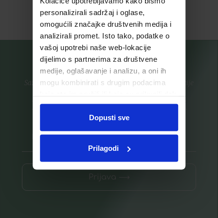
Kolačiće upotrebljavamo kako bismo
Pročitaj više
Pročitaj više
personalizirali sadržaj i oglase,
omogućili značajke društvenih medija i
analizirali promet. Isto tako, podatke o
vašoj upotrebi naše web-lokacije
dijelimo s partnerima za društvene
medije, oglašavanje i analizu, a oni ih
mogu kombinirati s drugim podacima
Saznajte prvi za nove proizvode i ekskluzivne promocije
koje ste im pružili ili koje su prikupili dok
Prijavite se na listu za novosti
ste upotrebljavali njihove usluge.
Dopusti sve
Prilagodi
Prijava ⟶