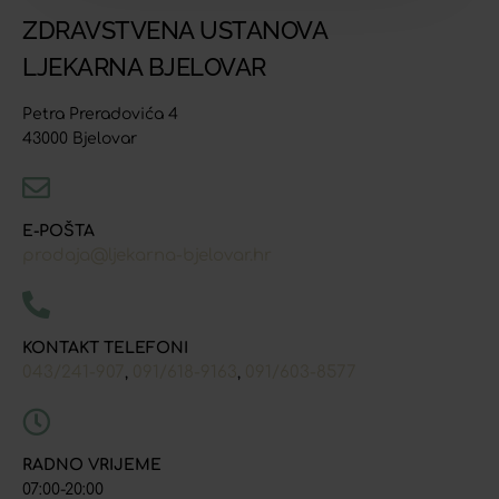
ZDRAVSTVENA USTANOVA
LJEKARNA BJELOVAR
Petra Preradovića 4
43000 Bjelovar
E-POŠTA
prodaja@ljekarna-bjelovar.hr
KONTAKT TELEFONI
043/241-907
091/618-9163
091/603-8577
,
,
RADNO VRIJEME
07:00-20:00