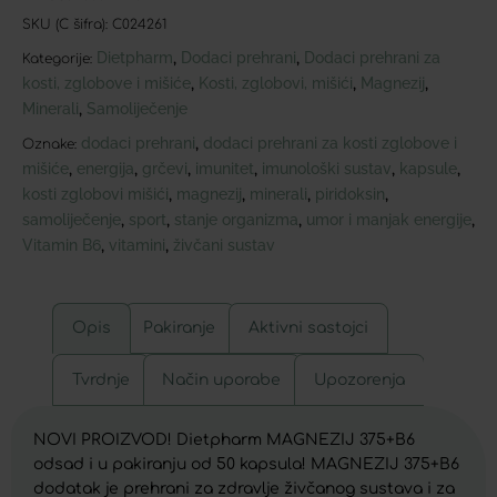
SKU (C šifra):
C024261
Dietpharm
Dodaci prehrani
Dodaci prehrani za
,
,
Kategorije:
kosti, zglobove i mišiće
Kosti, zglobovi, mišići
Magnezij
,
,
,
Minerali
Samoliječenje
,
dodaci prehrani
dodaci prehrani za kosti zglobove i
,
Oznake:
mišiće
energija
grčevi
imunitet
imunološki sustav
kapsule
,
,
,
,
,
,
kosti zglobovi mišići
magnezij
minerali
piridoksin
,
,
,
,
samoliječenje
sport
stanje organizma
umor i manjak energije
,
,
,
,
Vitamin B6
vitamini
živčani sustav
,
,
Opis
Pakiranje
Aktivni sastojci
Tvrdnje
Način uporabe
Upozorenja
NOVI PROIZVOD! Dietpharm MAGNEZIJ 375+B6
odsad i u pakiranju od 50 kapsula! MAGNEZIJ 375+B6
dodatak je prehrani za zdravlje živčanog sustava i za