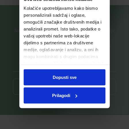
Kolačiće upotrebljavamo kako bismo
personalizirali sadržaj i oglase,
omogućili značajke društvenih medija i
analizirali promet. Isto tako, podatke o
Saznajte prvi za nove proizvode i ekskluzivne promocije
vašoj upotrebi naše web-lokacije
Prijavite se na listu za novosti
dijelimo s partnerima za društvene
medije, oglašavanje i analizu, a oni ih
mogu kombinirati s drugim podacima
koje ste im pružili ili koje su prikupili dok
ste upotrebljavali njihove usluge.
Dopusti sve
Prijava ⟶
Prilagodi