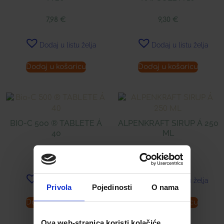
7,98
€
9,30
€
Dodaj u listu želja
Dodaj u listu želja
Dodaj u košaricu
Dodaj u košaricu
BIO-C 500 ® TABLETE Á
ALPENKRAFT SIRUP Á 250
40
ML
9,99
€
16,99
€
Dodaj u listu želja
Dodaj u listu želja
Privola
Pojedinosti
O nama
Dodaj u košaricu
Dodaj u košaricu
Ova web-stranica koristi kolačiće