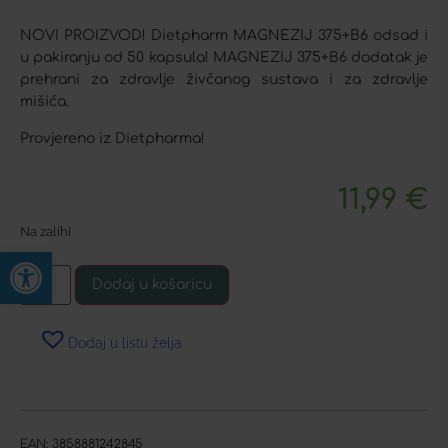
NOVI PROIZVOD! Dietpharm MAGNEZIJ 375+B6 odsad i
u pakiranju od 50 kapsula! MAGNEZIJ 375+B6 dodatak je
prehrani za zdravlje živčanog sustava i za zdravlje
mišića.
Provjereno iz Dietpharma!
11,99
€
Na zalihi
Open toolbar
Dodaj u košaricu
Dodaj u listu želja
EAN:
3858881242845