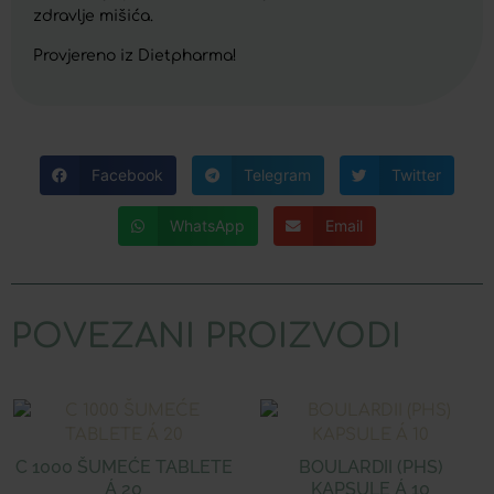
zdravlje mišića.
Provjereno iz Dietpharma!
Facebook
Telegram
Twitter
WhatsApp
Email
POVEZANI PROIZVODI
C 1000 ŠUMEĆE TABLETE
BOULARDII (PHS)
Á 20
KAPSULE Á 10