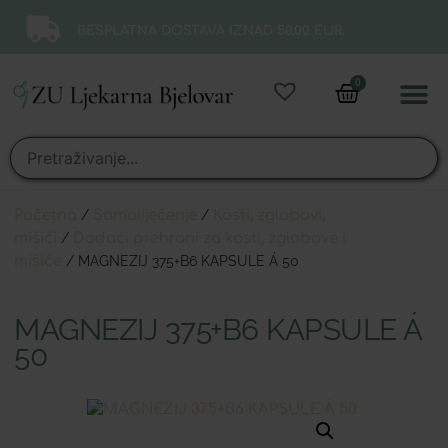
BESPLATNA DOSTAVA IZNAD 50,00 EUR.
0
Online 
Moj ra
Početna
/
Samoliječenje
/
Kosti, zglobovi,
mišići
/
Dodaci prehrani za kosti, zglobove i
mišiće
/ MAGNEZIJ 375+B6 KAPSULE Á 50
MAGNEZIJ 375+B6 KAPSULE Á
50