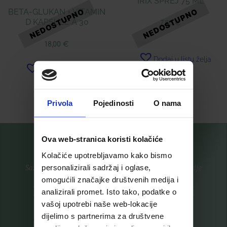
IRIX SPREJ 75 ML
BETA-GLUKAN + VITAMIN
D KAPSULE Á 30
7,86
€
18,00
€
Dodaj u listu želja
Dodaj u listu želja
Pročitaj više
Pročitaj više
Privola
Pojedinosti
O nama
Ova web-stranica koristi kolačiće
Kolačiće upotrebljavamo kako bismo
personalizirali sadržaj i oglase,
Saznajte prvi za nove proizvode i ekskluzivne promocije
omogućili značajke društvenih medija i
Prijavite se na listu za novosti
analizirali promet. Isto tako, podatke o
vašoj upotrebi naše web-lokacije
dijelimo s partnerima za društvene