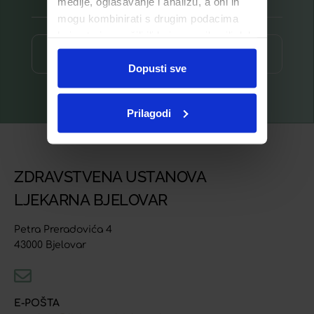
medije, oglašavanje i analizu, a oni ih
mogu kombinirati s drugim podacima
koje ste im pružili ili koje su prikupili dok
ste upotrebljavali njihove usluge.
Prijava ⟶
Dopusti sve
Prilagodi
ZDRAVSTVENA USTANOVA
LJEKARNA BJELOVAR
Petra Preradovića 4
43000 Bjelovar
E-POŠTA