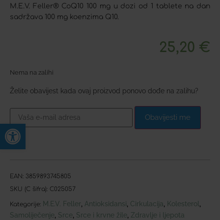
M.E.V. Feller® CoQ10 100 mg u dozi od 1 tablete na dan
sadržava 100 mg koenzima Q10.
25,20
€
Nema na zalihi
Želite obavijest kada ovaj proizvod ponovo dođe na zalihu?
Obavijesti me
Open toolbar
EAN:
3859893745805
SKU (C šifra):
C025057
M.E.V. Feller
Antioksidansi
Cirkulacija
Kolesterol
,
,
,
,
Kategorije:
Samoliječenje
Srce
Srce i krvne žile
Zdravlje i ljepota
,
,
,