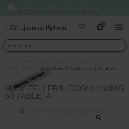
BESPLATNA DOSTAVA IZNAD 50,00 EUR.
0
Online 
Moj ra
Početna
/
Samoliječenje
/
Srce i krvne
žile
/
Kolesterol
/ M.E.V. Feller® CoQ10 100mg 60 tableta
M.E.V. FELLER® COQ10 100MG
60 TABLETA