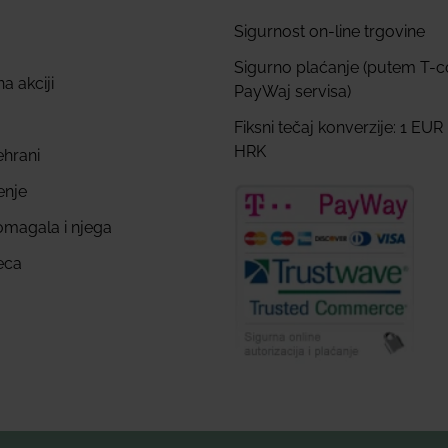
Sigurnost on-line trgovine
Sigurno plaćanje (putem T-
a akciji
PayWaj servisa)
Fiksni tečaj konverzije: 1 EUR
HRK
ehrani
enje
omagala i njega
eca