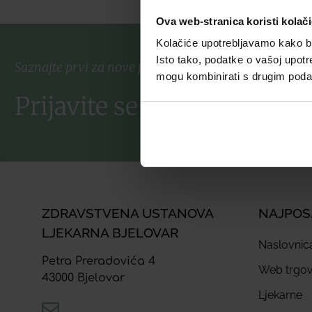
Ova web-stranica koristi kolač
Kolačiće upotrebljavamo kako bis
Isto tako, podatke o vašoj upotr
Saznajte prvi za nove proizvode i ekskluzivne promoc
mogu kombinirati s drugim podacim
Prijavite se na listu za nov
ZDRAVSTVENA USTANOVA
NAJPOS
LJEKARNA BJELOVAR
Naslovnic
Petra Preradovića 4
Web trgov
43000 Bjelovar
Ljekarne