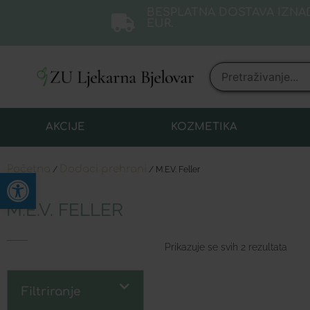
BESPLATNA DOSTAVA IZNAD
EUR.
AKCIJE
KOZMETIKA
Početna
Dodaci prehrani
/
/ M.E.V. Feller
Open toolbar
M.E.V. FELLER
Prikazuje se svih 2 rezultata
Filtriranje