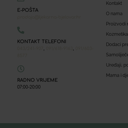
Kontakt
E-POŠTA
O nama
prodaja@ljekarna-bjelovar.hr
Proizvodi n
Kozmetika
KONTAKT TELEFONI
Dodaci pr
,
,
043/241-907
091/618-9163
091/603-
Samoliječ
8577
Uređaji, p
Mama i dj
RADNO VRIJEME
07:00-20:00