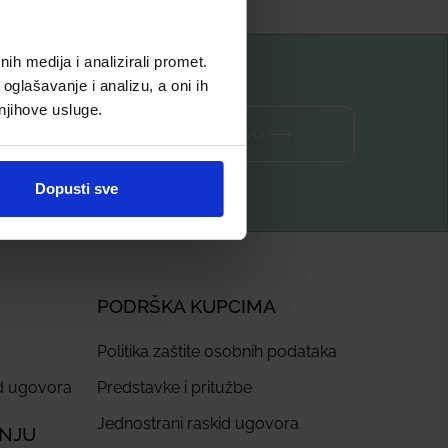
h medija i analizirali promet.
oglašavanje i analizu, a oni ih
 njihove usluge.
Prijava ⟶
Dopusti sve
PODRŠKA KUPCIMA
Politika zaštite osobnih podataka
id ugovora
Predstavke i pritužbe
Jednostrani raskid ugovora
ANJU