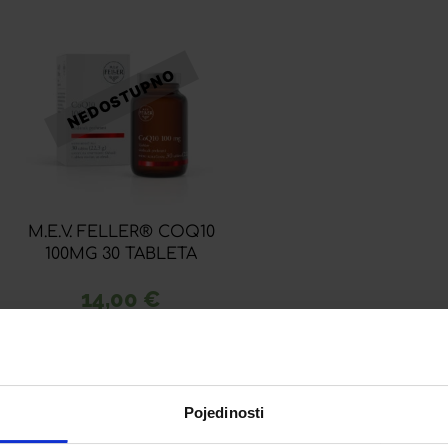
M.E.V. FELLER® COQ10
100MG 30 TABLETA
14,00
€
Dodaj u listu želja
Pročitaj više
Pojedinosti