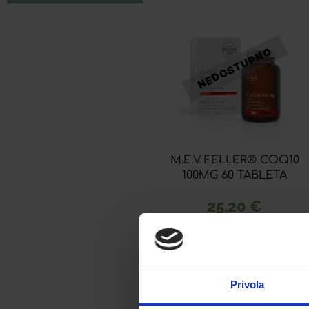
M.E.V. FELLER® COQ10
100MG 60 TABLETA
25,20
€
Dodaj u listu želja
Pročitaj više
Privola