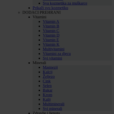
Sva kozmetika za muškarce
Prikaži svu kozmetiku
DODACI PREHRANI
Vitamini
Vitamin A
Vitamin B
Vitamin C
Vitamin D
Vitamin E
Vitamin K
Multivitamini
Vitamini za djecu
Svi vitamini
Minerali
Magnezij
Kalcij
Željezo
Cink
Selen
Bakar
Krom
Kalij
Multiminerali
Svi minerali
Zdravlje i ljepota