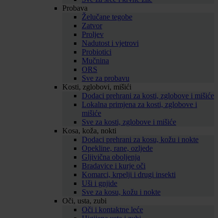
Probava
Želučane tegobe
Zatvor
Proljev
Nadutost i vjetrovi
Probiotici
Mučnina
ORS
Sve za probavu
Kosti, zglobovi, mišići
Dodaci prehrani za kosti, zglobove i mišiće
Lokalna primjena za kosti, zglobove i
mišiće
Sve za kosti, zglobove i mišiće
Kosa, koža, nokti
Dodaci prehrani za kosu, kožu i nokte
Opekline, rane, ozljede
Gljivična oboljenja
Bradavice i kurje oči
Komarci, krpelji i drugi insekti
Uši i gnjide
Sve za kosu, kožu i nokte
Oči, usta, zubi
Oči i kontaktne leće