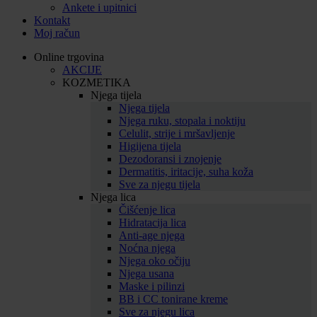
Ankete i upitnici
Kontakt
Moj račun
Online trgovina
AKCIJE
KOZMETIKA
Njega tijela
Njega tijela
Njega ruku, stopala i noktiju
Celulit, strije i mršavljenje
Higijena tijela
Dezodoransi i znojenje
Dermatitis, iritacije, suha koža
Sve za njegu tijela
Njega lica
Čišćenje lica
Hidratacija lica
Anti-age njega
Noćna njega
Njega oko očiju
Njega usana
Maske i pilinzi
BB i CC tonirane kreme
Sve za njegu lica