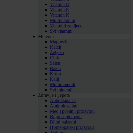
Vitamin D
Vitamin E
Vitamin K
Multivitamini
Vitamini za djecu
Svi vitamini
Minerali
Magnezij
Kalcij
Željezo
Cink
Selen
Bakar
Krom
Kalij
Multiminerali
Svi minerali
Zdravlje i ljepota
Antioksidansi
Aminokiseline
Med i pčelinji proizvodi
Biljni suplementi
Biljni balzami
Homeopatski proizvodi
Tinkture