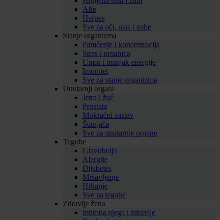
Higijena usta i zubi
Afte
Herpes
Sve za oči, usta i zube
Stanje organizma
Pamćenje i koncentracija
Stres i nesanica
Umor i manjak energije
Imunitet
Sve za stanje organizma
Unutarnji organi
Jetra i žuć
Prostata
Mokraćni sustav
Štitnjača
Sve za unutarnje organe
Tegobe
Glavobolja
Alergije
Dijabetes
Mršavljenje
Hrkanje
Sve za tegobe
Zdravlje žena
Intimna njega i zdravlje