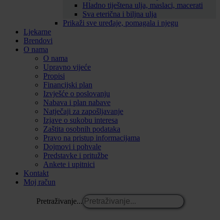
Hladno tiještena ulja, maslaci, macerati
Sva eterična i biljna ulja
Prikaži sve uređaje, pomagala i njegu
Ljekarne
Brendovi
O nama
O nama
Upravno vijeće
Propisi
Financijski plan
Izvješće o poslovanju
Nabava i plan nabave
Natječaji za zapošljavanje
Izjave o sukobu interesa
Zaštita osobnih podataka
Pravo na pristup informacijama
Dojmovi i pohvale
Predstavke i pritužbe
Ankete i upitnici
Kontakt
Moj račun
Pretraživanje...