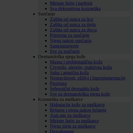
Mirisne linije i parfemi
Sva dekorativna kozmetika
Sunčanje
Zaštita od sunca za lice
Zaštita od sunca za tijelo
Zaštita od sunca za djecu
Priprema za sunčanje
Njega nakon sunčanja
Samotamnjenje
Sve za sunčanje
Dermatološka njega kože
Masna i problematična koža
Crvenilo, alergije, reaktivna koža
Suha i atopična koža
Nepravilnosti, ožiljci i hiperpigmentacije
Psorijaza
Seboroični dermatitis kože
Sve za dermatološku njega kože
Kozmetika za muškarce
Hidratacija kože za muškarce
Brijanje i njega nakon brijanja
Anti-age za muškarce
Mirisne linije za muškarce
Njega tijela za muškarce
Dezodoransi