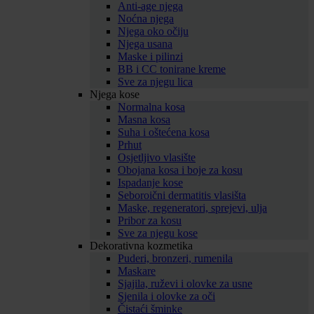
Anti-age njega
Noćna njega
Njega oko očiju
Njega usana
Maske i pilinzi
BB i CC tonirane kreme
Sve za njegu lica
Njega kose
Normalna kosa
Masna kosa
Suha i oštećena kosa
Prhut
Osjetljivo vlasište
Obojana kosa i boje za kosu
Ispadanje kose
Seboroični dermatitis vlasišta
Maske, regeneratori, sprejevi, ulja
Pribor za kosu
Sve za njegu kose
Dekorativna kozmetika
Puderi, bronzeri, rumenila
Maskare
Sjajila, ruževi i olovke za usne
Sjenila i olovke za oči
Čistaći šminke