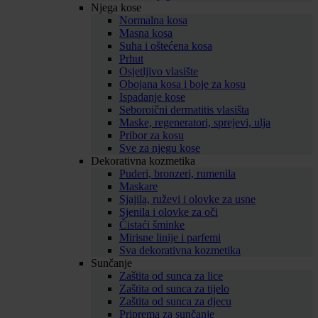
Njega kose
Normalna kosa
Masna kosa
Suha i oštećena kosa
Prhut
Osjetljivo vlasište
Obojana kosa i boje za kosu
Ispadanje kose
Seboroični dermatitis vlasišta
Maske, regeneratori, sprejevi, ulja
Pribor za kosu
Sve za njegu kose
Dekorativna kozmetika
Puderi, bronzeri, rumenila
Maskare
Sjajila, ruževi i olovke za usne
Sjenila i olovke za oči
Čistaći šminke
Mirisne linije i parfemi
Sva dekorativna kozmetika
Sunčanje
Zaštita od sunca za lice
Zaštita od sunca za tijelo
Zaštita od sunca za djecu
Priprema za sunčanje