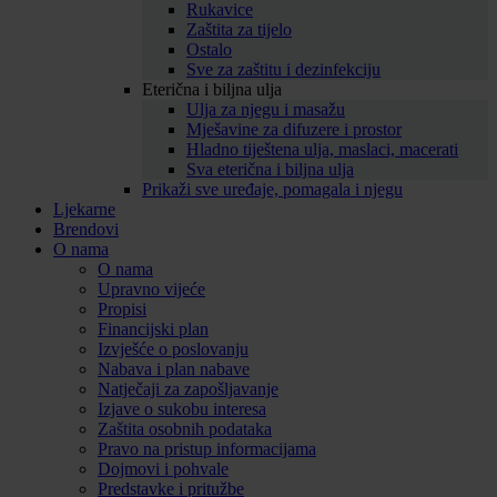
Rukavice
Zaštita za tijelo
Ostalo
Sve za zaštitu i dezinfekciju
Eterična i biljna ulja
Ulja za njegu i masažu
Mješavine za difuzere i prostor
Hladno tiještena ulja, maslaci, macerati
Sva eterična i biljna ulja
Prikaži sve uređaje, pomagala i njegu
Ljekarne
Brendovi
O nama
O nama
Upravno vijeće
Propisi
Financijski plan
Izvješće o poslovanju
Nabava i plan nabave
Natječaji za zapošljavanje
Izjave o sukobu interesa
Zaštita osobnih podataka
Pravo na pristup informacijama
Dojmovi i pohvale
Predstavke i pritužbe