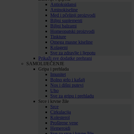
Antioksidansi
Aminokiseline
Med i pčelinji proizvodi
Biljni suplementi
Biljni balzami
Homeopatski proizvodi
Tinkture
Omega masne kiseline
Kolageni
Sve za zdravlje i ljepotu
Prikaži sve dodatke prehrani
SAMOLIJEČENJE
Gripa i prehlada
Imunitet
Bolno grlo i kašalj
Nos i dišni putevi
Uho
Sve za gripu i prehladu
Srce i krvne žile
Srce
Cirkulacija
Kolesterol
Proširene vene
Hemeroidi
Sve za srce i krvne žile