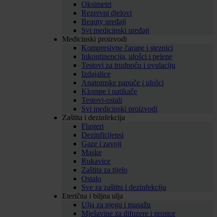
Oksimetri
Rezervni djelovi
Beauty uređaji
Svi medicinski uređaji
Medicinski proizvodi
Kompresivne čarape i steznici
Inkontinencija, ulošci i pelene
Testovi za trudnoću i ovulaciju
Izdajalice
Anatomske papuče i ulošci
Klompe i natikače
Testovi-ostali
Svi medicinski proizvodi
Zaštita i dezinfekcija
Flasteri
Dezinficijensi
Gaze i zavoji
Maske
Rukavice
Zaštita za tijelo
Ostalo
Sve za zaštitu i dezinfekciju
Eterična i biljna ulja
Ulja za njegu i masažu
Mješavine za difuzere i prostor