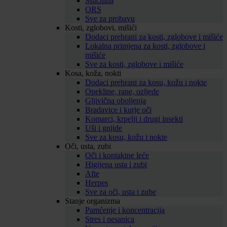
Mučnina
ORS
Sve za probavu
Kosti, zglobovi, mišići
Dodaci prehrani za kosti, zglobove i mišiće
Lokalna primjena za kosti, zglobove i
mišiće
Sve za kosti, zglobove i mišiće
Kosa, koža, nokti
Dodaci prehrani za kosu, kožu i nokte
Opekline, rane, ozljede
Gljivična oboljenja
Bradavice i kurje oči
Komarci, krpelji i drugi insekti
Uši i gnjide
Sve za kosu, kožu i nokte
Oči, usta, zubi
Oči i kontaktne leće
Higijena usta i zubi
Afte
Herpes
Sve za oči, usta i zube
Stanje organizma
Pamćenje i koncentracija
Stres i nesanica