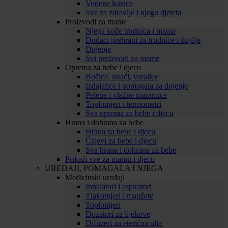
Vodene kozice
Sve za zdravlje i njegu djeteta
Proizvodi za mame
Njega kože trudnica i mama
Dodaci prehrani za trudnice i dojilje
Dojenje
Svi proizvodi za mame
Oprema za bebe i djecu
Bočice, sisači, varalice
Izdajalice i pomagala za dojenje
Pelene i vlažne maramice
Toplomjeri i termometri
Sva oprema za bebe i djecu
Hrana i dohrana za bebe
Hrana za bebe i djecu
Čajevi za bebe i djecu
Sva hrana i dohrana za bebe
Prikaži sve za mamu i djecu
UREĐAJI, POMAGALA I NJEGA
Medicinski uređaji
Inhalatori i aspiratori
Tlakomjeri i manžete
Toplomjeri
Dozatori za lijekove
Difuzeri za eterična ulja