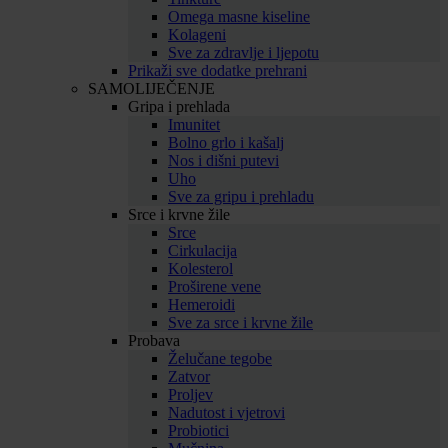
Omega masne kiseline
Kolageni
Sve za zdravlje i ljepotu
Prikaži sve dodatke prehrani
SAMOLIJEČENJE
Gripa i prehlada
Imunitet
Bolno grlo i kašalj
Nos i dišni putevi
Uho
Sve za gripu i prehladu
Srce i krvne žile
Srce
Cirkulacija
Kolesterol
Proširene vene
Hemeroidi
Sve za srce i krvne žile
Probava
Želučane tegobe
Zatvor
Proljev
Nadutost i vjetrovi
Probiotici