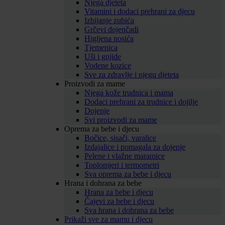
Njega djeteta
Vitamini i dodaci prehrani za djecu
Izbijanje zubića
Grčevi dojenčadi
Higijena nosića
Tjemenica
Uši i gnjide
Vodene kozice
Sve za zdravlje i njegu djeteta
Proizvodi za mame
Njega kože trudnica i mama
Dodaci prehrani za trudnice i dojilje
Dojenje
Svi proizvodi za mame
Oprema za bebe i djecu
Bočice, sisači, varalice
Izdajalice i pomagala za dojenje
Pelene i vlažne maramice
Toplomjeri i termometri
Sva oprema za bebe i djecu
Hrana i dohrana za bebe
Hrana za bebe i djecu
Čajevi za bebe i djecu
Sva hrana i dohrana za bebe
Prikaži sve za mamu i djecu