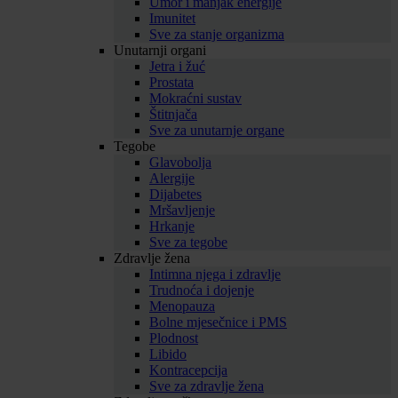
Umor i manjak energije
Imunitet
Sve za stanje organizma
Unutarnji organi
Jetra i žuć
Prostata
Mokraćni sustav
Štitnjača
Sve za unutarnje organe
Tegobe
Glavobolja
Alergije
Dijabetes
Mršavljenje
Hrkanje
Sve za tegobe
Zdravlje žena
Intimna njega i zdravlje
Trudnoća i dojenje
Menopauza
Bolne mjesečnice i PMS
Plodnost
Libido
Kontracepcija
Sve za zdravlje žena