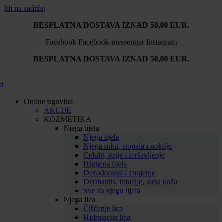
Idi na sadržaj
BESPLATNA DOSTAVA IZNAD 50,00 EUR.
Facebook
Facebook-messenger
Instagram
BESPLATNA DOSTAVA IZNAD 50,00 EUR.
rt
Online trgovina
AKCIJE
KOZMETIKA
Njega tijela
Njega tijela
Njega ruku, stopala i noktiju
Celulit, strije i mršavljenje
Higijena tijela
Dezodoransi i znojenje
Dermatitis, iritacije, suha koža
Sve za njegu tijela
Njega lica
Čišćenje lica
Hidratacija lica