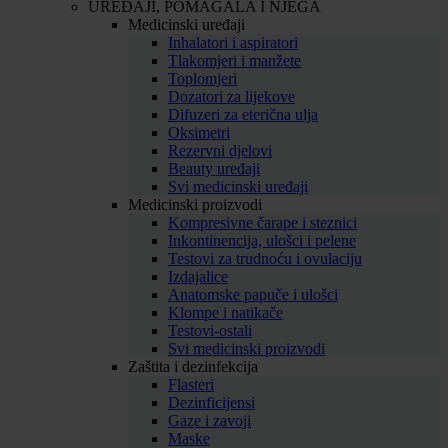
UREĐAJI, POMAGALA I NJEGA
Medicinski uređaji
Inhalatori i aspiratori
Tlakomjeri i manžete
Toplomjeri
Dozatori za lijekove
Difuzeri za eterična ulja
Oksimetri
Rezervni djelovi
Beauty uređaji
Svi medicinski uređaji
Medicinski proizvodi
Kompresivne čarape i steznici
Inkontinencija, ulošci i pelene
Testovi za trudnoću i ovulaciju
Izdajalice
Anatomske papuče i ulošci
Klompe i natikače
Testovi-ostali
Svi medicinski proizvodi
Zaštita i dezinfekcija
Flasteri
Dezinficijensi
Gaze i zavoji
Maske