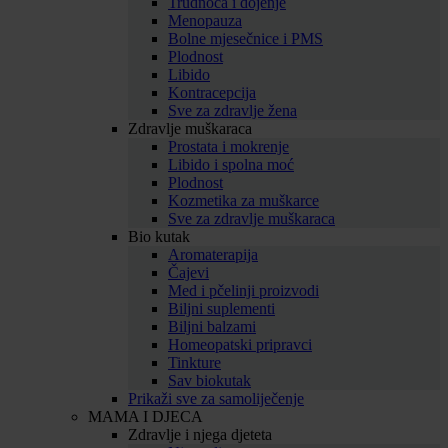
Trudnoća i dojenje
Menopauza
Bolne mjesečnice i PMS
Plodnost
Libido
Kontracepcija
Sve za zdravlje žena
Zdravlje muškaraca
Prostata i mokrenje
Libido i spolna moć
Plodnost
Kozmetika za muškarce
Sve za zdravlje muškaraca
Bio kutak
Aromaterapija
Čajevi
Med i pčelinji proizvodi
Biljni suplementi
Biljni balzami
Homeopatski pripravci
Tinkture
Sav biokutak
Prikaži sve za samoliječenje
MAMA I DJECA
Zdravlje i njega djeteta