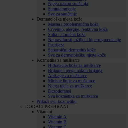
Njega nakon sunčanja
Samotamnjenje
Sve za sunčanje
Dermatološka njega kože
Masna i problematična koža
Crvenilo, alergije, reaktivna koža
Suha i atopična koža
Nepravilnosti, ožiljci i hiperpigmentacije
Psorijaza
Seboroični dermatitis kože
Sve za dermatološku njega kože
Kozmetika za muškarce
Hidratacija kože za muškarce
Brijanje i njega nakon brijanja
Anti-age za muškarce
Mirisne linije za muškarce
Njega tijela za muškarce
Dezodoransi
Sva kozmetika za muškarce
Prikaži svu kozmetiku
DODACI PREHRANI
Vitamini
Vitamin A
Vitamin B
Vitamin C