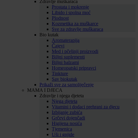
Zdravlje muškaraca
Prostata i mokrenje
Libido i spolna moć
Plodnost
Kozmetika za muškarce
Sve za zdravlje muškaraca
Bio kutak
Aromaterapija
Čajevi
Med i pčelinji proizvodi
Biljni suplementi
Biljni balzami
Homeopatski pripravci
Tinkture
Sav biokutak
Prikaži sve za samoliječenje
MAMA I DJECA
Zdravlje i njega djeteta
Njega djeteta
Vitamini i dodaci prehrani za djecu
Izbijanje zubića
Grčevi dojenčadi
Higijena nosića
Tjemenica
Uši i gnjide