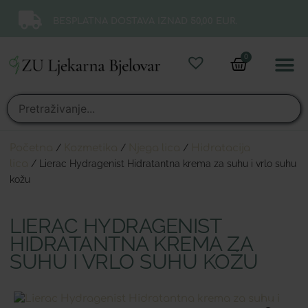
BESPLATNA DOSTAVA IZNAD 50,00 EUR.
0
Online 
Moj ra
Početna
/
Kozmetika
/
Njega lica
/
Hidratacija
lica
/ Lierac Hydragenist Hidratantna krema za suhu i vrlo suhu
kožu
LIERAC HYDRAGENIST
HIDRATANTNA KREMA ZA
SUHU I VRLO SUHU KOŽU