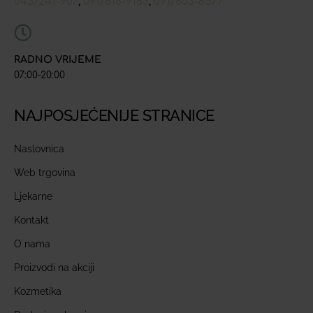
043/241-907
091/618-9163
091/603-8577
,
,
RADNO VRIJEME
07:00-20:00
NAJPOSJEĆENIJE STRANICE
Naslovnica
Web trgovina
Ljekarne
Kontakt
O nama
Proizvodi na akciji
Kozmetika