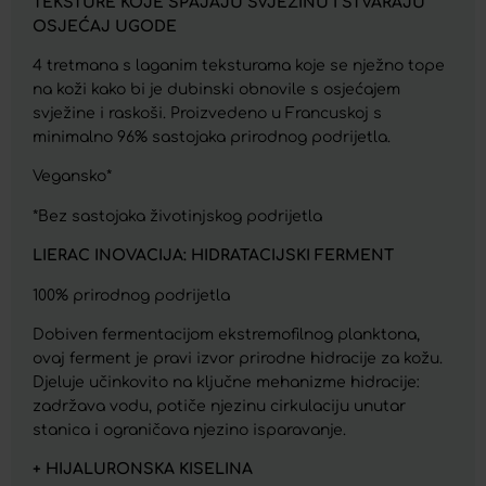
TEKSTURE KOJE SPAJAJU SVJEŽINU I STVARAJU
OSJEĆAJ UGODE
4 tretmana s laganim teksturama koje se nježno tope
na koži kako bi je dubinski obnovile s osjećajem
svježine i raskoši. Proizvedeno u Francuskoj s
minimalno 96% sastojaka prirodnog podrijetla.
Vegansko*
*Bez sastojaka životinjskog podrijetla
LIERAC INOVACIJA: HIDRATACIJSKI FERMENT
100% prirodnog podrijetla
Dobiven fermentacijom ekstremofilnog planktona,
ovaj ferment je pravi izvor prirodne hidracije za kožu.
Djeluje učinkovito na ključne mehanizme hidracije:
zadržava vodu, potiče njezinu cirkulaciju unutar
stanica i ograničava njezino isparavanje.
+ HIJALURONSKA KISELINA