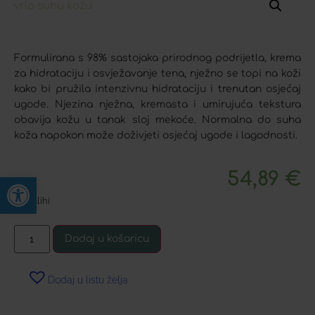
Formulirana s 98% sastojaka prirodnog podrijetla, krema
za hidrataciju i osvježavanje tena, nježno se topi na koži
kako bi pružila intenzivnu hidrataciju i trenutan osjećaj
ugode. Njezina nježna, kremasta i umirujuća tekstura
obavija kožu u tanak sloj mekoće. Normalna do suha
koža napokon može doživjeti osjećaj ugode i lagodnosti.
54,89
€
Open toolbar
Na zalihi
Dodaj u košaricu
Dodaj u listu želja