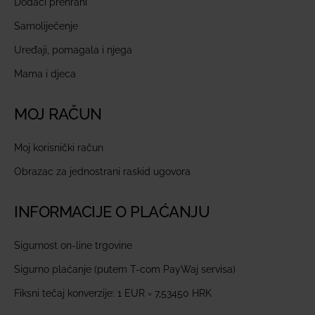
Dodaci prehrani
Samoliječenje
Uređaji, pomagala i njega
Mama i djeca
MOJ RAČUN
Moj korisnički račun
Obrazac za jednostrani raskid ugovora
INFORMACIJE O PLAĆANJU
Sigurnost on-line trgovine
Sigurno plaćanje (putem T-com PayWaj servisa)
Fiksni tečaj konverzije: 1 EUR = 7,53450 HRK