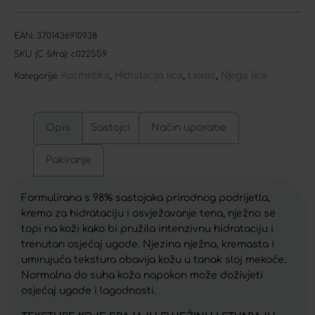
EAN:
3701436910938
SKU (C šifra):
c022559
Kozmetika
Hidratacija lica
Lierac
Njega lica
,
,
,
Kategorije:
Opis
Sastojci
Način uporabe
Pakiranje
Formulirana s 98% sastojaka prirodnog podrijetla,
krema za hidrataciju i osvježavanje tena, nježno se
topi na koži kako bi pružila intenzivnu hidrataciju i
trenutan osjećaj ugode. Njezina nježna, kremasta i
umirujuća tekstura obavija kožu u tanak sloj mekoće.
Normalna do suha koža napokon može doživjeti
osjećaj ugode i lagodnosti.