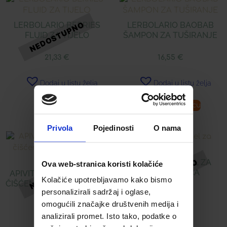
LERBOLARIO BERRIES
LERBOLARIO BAOBAB
FLUID ZA TIJELO
ŠAMPON ZA TUŠIRANJE
21,33
€
16,55
€
Dodaj u listu želja
Dodaj u listu želja
Pročitaj više
Dodaj u košaricu
Privola
Pojedinosti
O nama
APIVITA CRNI GEL ZA
Ova web-stranica koristi kolačiće
ČIŠĆENJE LICA
APIVITA 3U1 MLIJEKO ZA
Kolačiće upotrebljavamo kako bismo
ČIŠĆENJE LICA S MEDOM I
personalizirali sadržaj i oglase,
KAMILICOM
16,89
€
omogućili značajke društvenih medija i
analizirali promet. Isto tako, podatke o
16,89
€