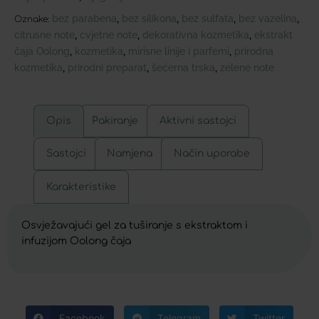
bez parabena
bez silikona
bez sulfata
bez vazelina
,
,
,
,
Oznake:
citrusne note
cvjetne note
dekorativna kozmetika
ekstrakt
,
,
,
čaja Oolong
kozmetika
mirisne linije i parfemi
prirodna
,
,
,
kozmetika
prirodni preparat
šećerna trska
zelene note
,
,
,
Opis
Pakiranje
Aktivni sastojci
Sastojci
Namjena
Način uporabe
Karakteristike
Osvježavajući gel za tuširanje s ekstraktom i
infuzijom Oolong čaja
Facebook
Telegram
Twitter