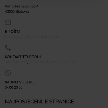
Petra Preradovića 4
43000 Bjelovar
E-POŠTA
prodaja@ljekarna-bjelovar.hr
KONTAKT TELEFONI
043/241-907
091/618-9163
091/603-8577
,
,
RADNO VRIJEME
07:00-20:00
NAJPOSJEĆENIJE STRANICE