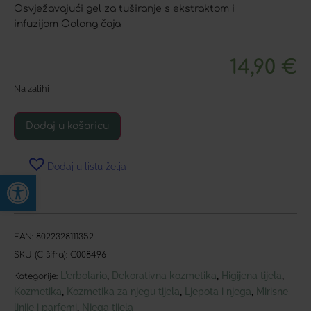
Osvježavajući gel za tuširanje s ekstraktom i
infuzijom Oolong čaja
14,90
€
Na zalihi
Dodaj u košaricu
Dodaj u listu želja
Open toolbar
EAN:
8022328111352
SKU (C šifra):
C008496
L'erbolario
Dekorativna kozmetika
Higijena tijela
,
,
,
Kategorije:
Kozmetika
Kozmetika za njegu tijela
Ljepota i njega
Mirisne
,
,
,
linije i parfemi
Njega tijela
,