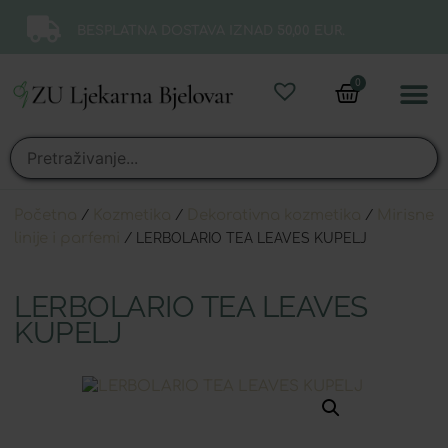
BESPLATNA DOSTAVA IZNAD 50,00 EUR.
0
Online 
Moj ra
Početna
/
Kozmetika
/
Dekorativna kozmetika
/
Mirisne
linije i parfemi
/ LERBOLARIO TEA LEAVES KUPELJ
LERBOLARIO TEA LEAVES
KUPELJ