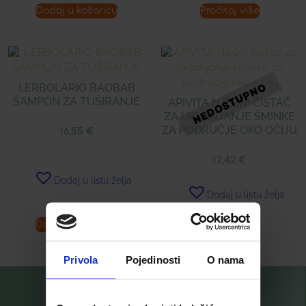
Dodaj u košaricu
Pročitaj više
LERBOLARIO BAOBAB
ŠAMPON ZA TUŠIRANJE
APIVITA NJEŽNI ČISTAČ
ZA UKLANJANJE ŠMINKE
ZA PODRUČJE OKO OČIJU
16,55
€
12,42
€
Dodaj u listu želja
Dodaj u listu želja
Dodaj u košaricu
Pročitaj više
Privola
Pojedinosti
O nama