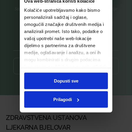
Ova web-stranica koristi kolačiće
Saznajte prvi za nove proizvode i ekskluzivne promocije
Kolačiće upotrebljavamo kako bismo
personalizirali sadržaj i oglase,
Prijavite se na listu za novosti
omogućili značajke društvenih medija i
analizirali promet. Isto tako, podatke o
vašoj upotrebi naše web-lokacije
dijelimo s partnerima za društvene
medije, oglašavanje i analizu, a oni ih
mogu kombinirati s drugim podacima
Prijava ⟶
koje ste im pružili ili koje su prikupili dok
ste upotrebljavali njihove usluge.
Dopusti sve
Prilagodi
ZDRAVSTVENA USTANOVA
LJEKARNA BJELOVAR