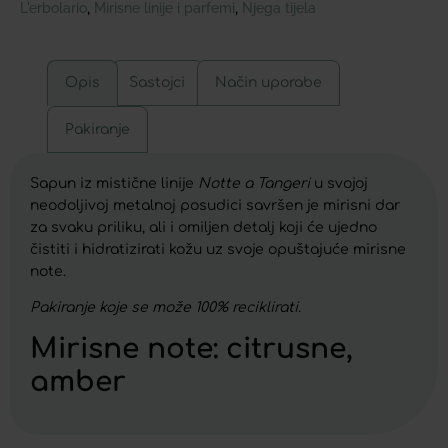
L'erbolario
Mirisne linije i parfemi
Njega tijela
,
,
Opis
Sastojci
Način uporabe
Pakiranje
Sapun iz mistične linije
Notte a Tangeri
u svojoj
neodoljivoj metalnoj posudici savršen je mirisni dar
za svaku priliku, ali i omiljen detalj koji će ujedno
čistiti i hidratizirati kožu uz svoje opuštajuće mirisne
note.
Pakiranje koje se može 100% reciklirati.
Mirisne note: citrusne,
amber