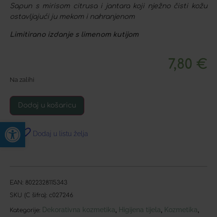
Sapun s mirisom citrusa i jantara koji nježno čisti kožu
ostavljajući ju mekom i nahranjenom
Limitirano izdanje s limenom kutijom
7,80
€
Na zalihi
Dodaj u košaricu
Open toolbar
Dodaj u listu želja
EAN:
8022328115343
SKU (C šifra):
c027246
Dekorativna kozmetika
Higijena tijela
Kozmetika
,
,
,
Kategorije: