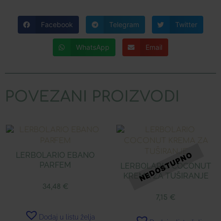
Facebook
Telegram
Twitter
WhatsApp
Email
POVEZANI PROIZVODI
LERBOLARIO EBANO
PARFEM
LERBOLARIO COCONUT
KREMA ZA TUŠIRANJE
34,48
€
7,15
€
Dodaj u listu želja