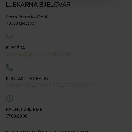
LJEKARNA BJELOVAR
Petra Preradovića 4
43000 Bjelovar
E-POŠTA
prodaja@ljekarna-bjelovar.hr
KONTAKT TELEFONI
043/241-907
091/618-9163
091/603-8577
,
,
RADNO VRIJEME
07:00-20:00