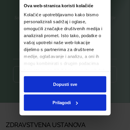
Ova web-stranica koristi kolačiće
Kolačiće upotrebljavamo kako bismo
Saznajte prvi za nove proizvode i ekskluzivne promocije
personalizirali sadržaj i oglase,
omogućili značajke društvenih medija i
Prijavite se na listu za novosti
analizirali promet. Isto tako, podatke o
vašoj upotrebi naše web-lokacije
dijelimo s partnerima za društvene
medije, oglašavanje i analizu, a oni ih
mogu kombinirati s drugim podacima
koje ste im pružili ili koje su prikupili dok
Prijava ⟶
ste upotrebljavali njihove usluge.
Dopusti sve
Prilagodi
ZDRAVSTVENA USTANOVA