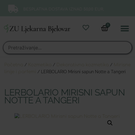
BESPLATNA DOSTAVA IZNAD 50,00 EUR.
0
Online 
Moj ra
Početna
/
Kozmetika
/
Dekorativna kozmetika
/
Mirisne
linije i parfemi
/ LERBOLARIO Mirisni sapun Notte a Tangeri
LERBOLARIO MIRISNI SAPUN
NOTTE A TANGERI