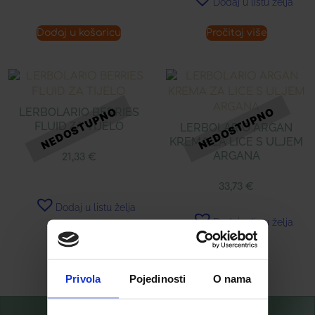
Dodaj u listu želja
Dodaj u košaricu
Pročitaj više
LERBOLARIO BERRIES
FLUID ZA TIJELO
LERBOLARIO ARGAN
KREMA ZA LICE S ULJEM
ARGANA
21,33
€
33,73
€
Dodaj u listu želja
Dodaj u listu želja
Pročitaj više
Pročitaj više
Privola
Pojedinosti
O nama