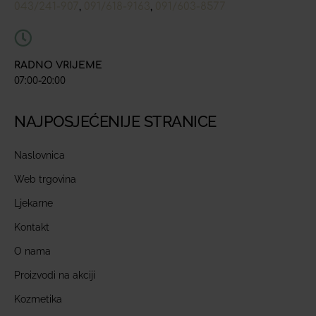
043/241-907
091/618-9163
091/603-8577
,
,
RADNO VRIJEME
07:00-20:00
NAJPOSJEĆENIJE STRANICE
Naslovnica
Web trgovina
Ljekarne
Kontakt
O nama
Proizvodi na akciji
Kozmetika