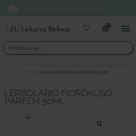
BESPLATNA DOSTAVA IZNAD 50,00 EUR.
0
Online 
Moj ra
Početna
/
Kozmetika
/
Dekorativna kozmetika
/
Mirisne
linije i parfemi
/ Lerbolario Fiordaliso Parfem 50ml
LERBOLARIO FIORDALISO
PARFEM 50ML