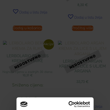
8,30
€
Dodaj u listu želja
Dodaj u listu želja
Dodaj u košaricu
Pročitaj više
Akcija!
LERBOLARIO BERRIES
KREMA ZA RUKE
LERBOLARIO ARGAN
KREMA ZA LICE S ULJEM
ARGANA
Najniža cijena u zadnjih 30 dana:
10,31
€
33,73
€
Snižena cijena:
10,31
€
Dodaj u listu želja