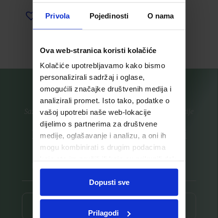
Privola
Pojedinosti
O nama
Dodaj u listu želja
Pročitaj više
Pročitaj više
Ova web-stranica koristi kolačiće
Kolačiće upotrebljavamo kako bismo
personalizirali sadržaj i oglase,
omogućili značajke društvenih medija i
analizirali promet. Isto tako, podatke o
Saznajte prvi za nove proizvode i ekskluzivne promocije
vašoj upotrebi naše web-lokacije
dijelimo s partnerima za društvene
Prijavite se na listu za novosti
medije, oglašavanje i analizu, a oni ih
mogu kombinirati s drugim podacima
koje ste im pružili ili koje su prikupili dok
ste upotrebljavali njihove usluge.
Dopusti sve
Prijava ⟶
Prilagodi