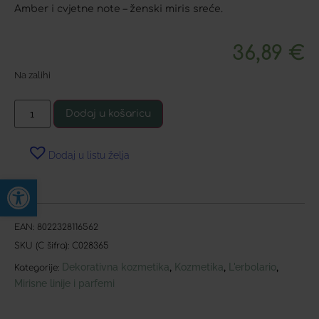
Amber i cvjetne note – ženski miris sreće.
36,89
€
Na zalihi
Dodaj u košaricu
Dodaj u listu želja
Open toolbar
EAN:
8022328116562
SKU (C šifra):
C028365
Dekorativna kozmetika
Kozmetika
L'erbolario
,
,
,
Kategorije:
Mirisne linije i parfemi