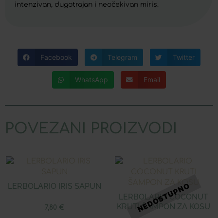
intenzivan, dugotrajan i neočekivan miris.
Facebook
Telegram
Twitter
WhatsApp
Email
POVEZANI PROIZVODI
LERBOLARIO IRIS SAPUN
LERBOLARIO COCONUT
KRUTI ŠAMPON ZA KOSU
7,80
€