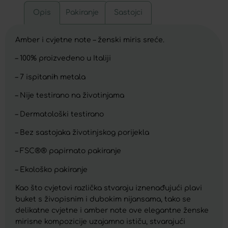
Opis
Pakiranje
Sastojci
Amber i cvjetne note – ženski miris sreće.
– 100% proizvedeno u Italiji
– 7 ispitanih metala
– Nije testirano na životinjama
– Dermatološki testirano
– Bez sastojaka životinjskog porijekla
– FSC®® papirnato pakiranje
– Ekološko pakiranje
Kao što cvjetovi različka stvaraju iznenađujući plavi
buket s živopisnim i dubokim nijansama, tako se
delikatne cvjetne i amber note ove elegantne ženske
mirisne kompozicije uzajamno ističu, stvarajući