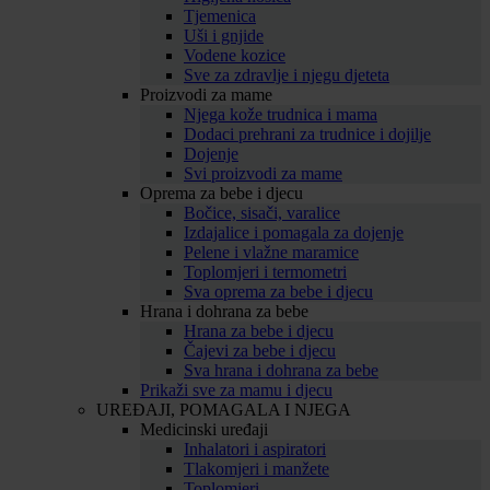
Tjemenica
Uši i gnjide
Vodene kozice
Sve za zdravlje i njegu djeteta
Proizvodi za mame
Njega kože trudnica i mama
Dodaci prehrani za trudnice i dojilje
Dojenje
Svi proizvodi za mame
Oprema za bebe i djecu
Bočice, sisači, varalice
Izdajalice i pomagala za dojenje
Pelene i vlažne maramice
Toplomjeri i termometri
Sva oprema za bebe i djecu
Hrana i dohrana za bebe
Hrana za bebe i djecu
Čajevi za bebe i djecu
Sva hrana i dohrana za bebe
Prikaži sve za mamu i djecu
UREĐAJI, POMAGALA I NJEGA
Medicinski uređaji
Inhalatori i aspiratori
Tlakomjeri i manžete
Toplomjeri