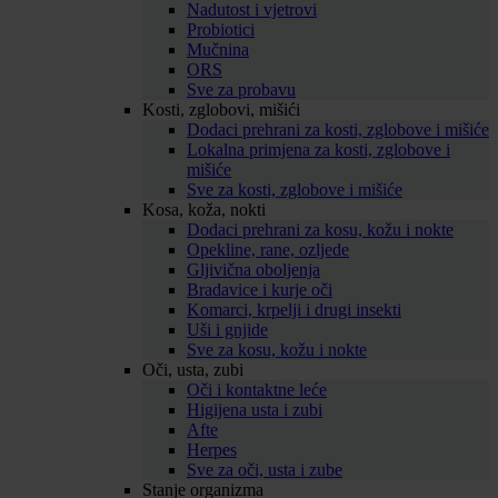
Nadutost i vjetrovi
Probiotici
Mučnina
ORS
Sve za probavu
Kosti, zglobovi, mišići
Dodaci prehrani za kosti, zglobove i mišiće
Lokalna primjena za kosti, zglobove i
mišiće
Sve za kosti, zglobove i mišiće
Kosa, koža, nokti
Dodaci prehrani za kosu, kožu i nokte
Opekline, rane, ozljede
Gljivična oboljenja
Bradavice i kurje oči
Komarci, krpelji i drugi insekti
Uši i gnjide
Sve za kosu, kožu i nokte
Oči, usta, zubi
Oči i kontaktne leće
Higijena usta i zubi
Afte
Herpes
Sve za oči, usta i zube
Stanje organizma