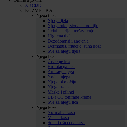
Online trgovina
AKCIJE
KOZMETIKA
Njega tijela
Njega tijela
Njega ruku, stopala i noktiju
Celulit, strije i mršavljenje
Higijena tijela
Dezodoransi i znojenje
Dermatitis, iritacije, suha koža
Sve za njegu tijela
Njega lica
Čišćenje lica
Hidratacija lica
Anti-age njega
Noćna njega
Njega oko očiju
Njega usana
Maske i pilinzi
BB i CC tonirane kreme
Sve za njegu lica
Njega kose
Normalna kosa
Masna kosa
Suha i oštećena kosa