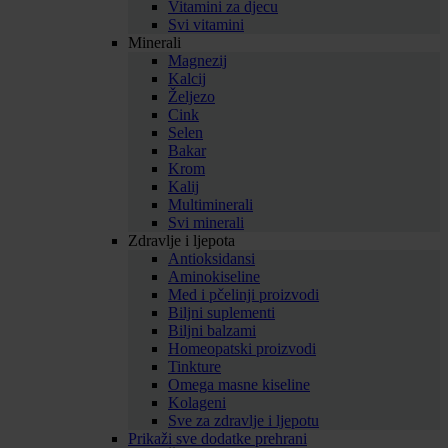
Vitamini za djecu
Svi vitamini
Minerali
Magnezij
Kalcij
Željezo
Cink
Selen
Bakar
Krom
Kalij
Multiminerali
Svi minerali
Zdravlje i ljepota
Antioksidansi
Aminokiseline
Med i pčelinji proizvodi
Biljni suplementi
Biljni balzami
Homeopatski proizvodi
Tinkture
Omega masne kiseline
Kolageni
Sve za zdravlje i ljepotu
Prikaži sve dodatke prehrani