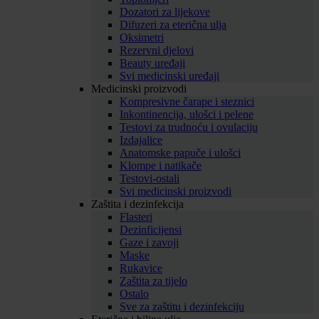
Dozatori za lijekove
Difuzeri za eterična ulja
Oksimetri
Rezervni djelovi
Beauty uređaji
Svi medicinski uređaji
Medicinski proizvodi
Kompresivne čarape i steznici
Inkontinencija, ulošci i pelene
Testovi za trudnoću i ovulaciju
Izdajalice
Anatomske papuče i ulošci
Klompe i natikače
Testovi-ostali
Svi medicinski proizvodi
Zaštita i dezinfekcija
Flasteri
Dezinficijensi
Gaze i zavoji
Maske
Rukavice
Zaštita za tijelo
Ostalo
Sve za zaštitu i dezinfekciju