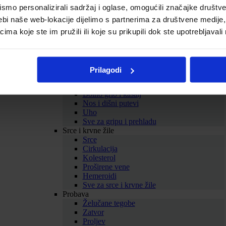
Biljni balzami
mo personalizirali sadržaj i oglase, omogućili značajke društveni
Homeopatski proizvodi
ebi naše web-lokacije dijelimo s partnerima za društvene medije, 
Tinkture
Omega masne kiseline
a koje ste im pružili ili koje su prikupili dok ste upotrebljavali
Kolageni
Sve za zdravlje i ljepotu
Prikaži sve dodatke prehrani
SAMOLIJEČENJE
Prilagodi
Gripa i prehlada
Imunitet
Bolno grlo i kašalj
Nos i dišni putevi
Uho
Sve za gripu i prehladu
Srce i krvne žile
Srce
Cirkulacija
Kolesterol
Proširene vene
Hemeroidi
Sve za srce i krvne žile
Probava
Želučane tegobe
Zatvor
Proljev