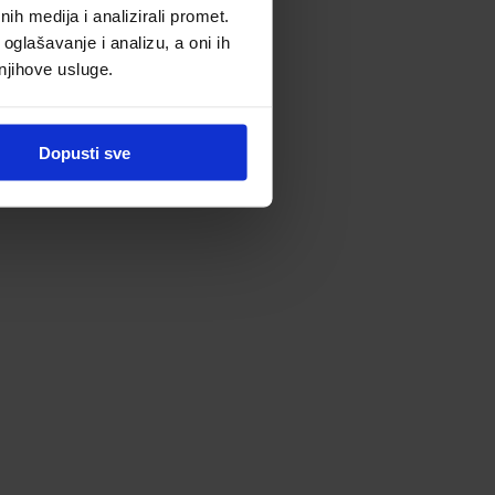
h medija i analizirali promet.
oglašavanje i analizu, a oni ih
 njihove usluge.
Dopusti sve