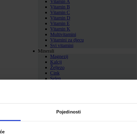
Vitamin A
Vitamin B
Vitamin C
Vitamin D
Vitamin E
Vitamin K
Multivitamini
Vitamini za djecu
Svi vitamini
Minerali
Magnezij
Kalcij
Željezo
Cink
Selen
Bakar
Krom
Kalij
Multiminerali
Svi minerali
Zdravlje i ljepota
Pojedinosti
Antioksidansi
Aminokiseline
Med i pčelinji proizvodi
iće
Biljni suplementi