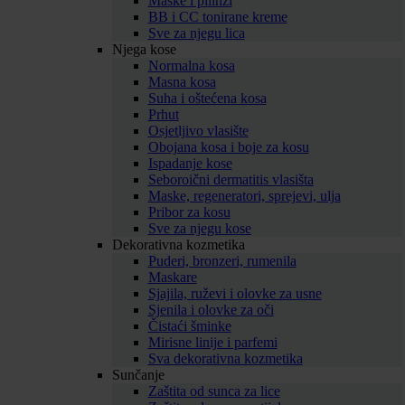
Maske i pilinzi
BB i CC tonirane kreme
Sve za njegu lica
Njega kose
Normalna kosa
Masna kosa
Suha i oštećena kosa
Prhut
Osjetljivo vlasište
Obojana kosa i boje za kosu
Ispadanje kose
Seboroični dermatitis vlasišta
Maske, regeneratori, sprejevi, ulja
Pribor za kosu
Sve za njegu kose
Dekorativna kozmetika
Puderi, bronzeri, rumenila
Maskare
Sjajila, ruževi i olovke za usne
Sjenila i olovke za oči
Čistaći šminke
Mirisne linije i parfemi
Sva dekorativna kozmetika
Sunčanje
Zaštita od sunca za lice