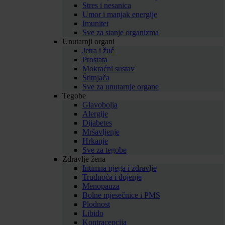
Stres i nesanica
Umor i manjak energije
Imunitet
Sve za stanje organizma
Unutarnji organi
Jetra i žuć
Prostata
Mokraćni sustav
Štitnjača
Sve za unutarnje organe
Tegobe
Glavobolja
Alergije
Dijabetes
Mršavljenje
Hrkanje
Sve za tegobe
Zdravlje žena
Intimna njega i zdravlje
Trudnoća i dojenje
Menopauza
Bolne mjesečnice i PMS
Plodnost
Libido
Kontracepcija