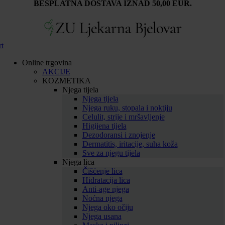
BESPLATNA DOSTAVA IZNAD 50,00 EUR.
rt
Online trgovina
AKCIJE
KOZMETIKA
Njega tijela
Njega tijela
Njega ruku, stopala i noktiju
Celulit, strije i mršavljenje
Higijena tijela
Dezodoransi i znojenje
Dermatitis, iritacije, suha koža
Sve za njegu tijela
Njega lica
Čišćenje lica
Hidratacija lica
Anti-age njega
Noćna njega
Njega oko očiju
Njega usana