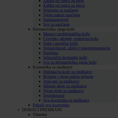
Zaštita od sunca za tijelo
Zaštita od sunca za djecu
Priprema za sunčanje
Njega nakon sunčanja
Samotamnjenje
Sve za sunčanje
Dermatološka njega kože
Masna i problematična koža
Crvenilo, alergije, reaktivna koža
Suha i atopična koža
Nepravilnosti, ožiljci i hiperpigmentacije
Psorijaza
Seboroični dermatitis kože
Sve za dermatološku njega kože
Kozmetika za muškarce
Hidratacija kože za muškarce
Brijanje i njega nakon brijanja
Anti-age za muškarce
Mirisne linije za muškarce
Njega tijela za muškarce
Dezodoransi
Sva kozmetika za muškarce
Prikaži svu kozmetiku
DODACI PREHRANI
Vitamini