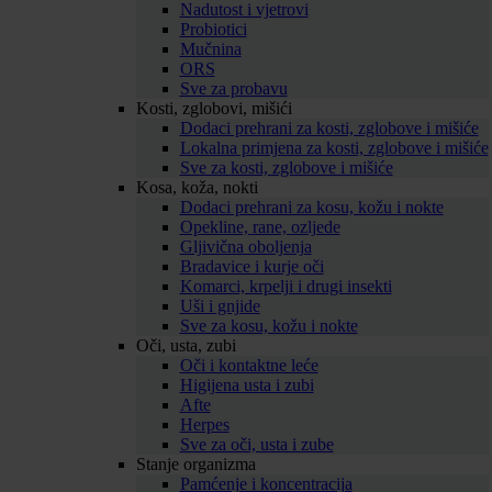
Nadutost i vjetrovi
Probiotici
Mučnina
ORS
Sve za probavu
Kosti, zglobovi, mišići
Dodaci prehrani za kosti, zglobove i mišiće
Lokalna primjena za kosti, zglobove i mišiće
Sve za kosti, zglobove i mišiće
Kosa, koža, nokti
Dodaci prehrani za kosu, kožu i nokte
Opekline, rane, ozljede
Gljivična oboljenja
Bradavice i kurje oči
Komarci, krpelji i drugi insekti
Uši i gnjide
Sve za kosu, kožu i nokte
Oči, usta, zubi
Oči i kontaktne leće
Higijena usta i zubi
Afte
Herpes
Sve za oči, usta i zube
Stanje organizma
Pamćenje i koncentracija