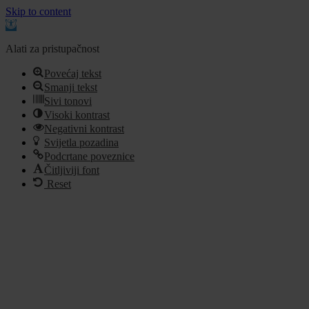
Skip to content
Open
toolbar
Alati za pristupačnost
Povećaj tekst
Smanji tekst
Sivi tonovi
Visoki kontrast
Negativni kontrast
Svijetla pozadina
Podcrtane poveznice
Čitljiviji font
Reset
Idi
na
sadržaj