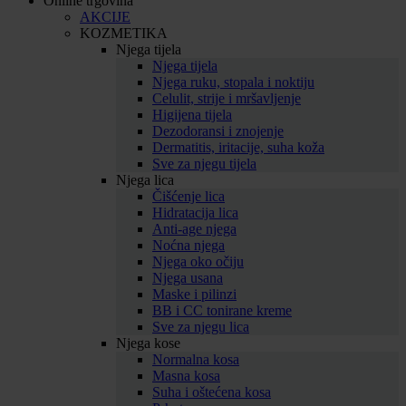
Online trgovina
AKCIJE
KOZMETIKA
Njega tijela
Njega tijela
Njega ruku, stopala i noktiju
Celulit, strije i mršavljenje
Higijena tijela
Dezodoransi i znojenje
Dermatitis, iritacije, suha koža
Sve za njegu tijela
Njega lica
Čišćenje lica
Hidratacija lica
Anti-age njega
Noćna njega
Njega oko očiju
Njega usana
Maske i pilinzi
BB i CC tonirane kreme
Sve za njegu lica
Njega kose
Normalna kosa
Masna kosa
Suha i oštećena kosa