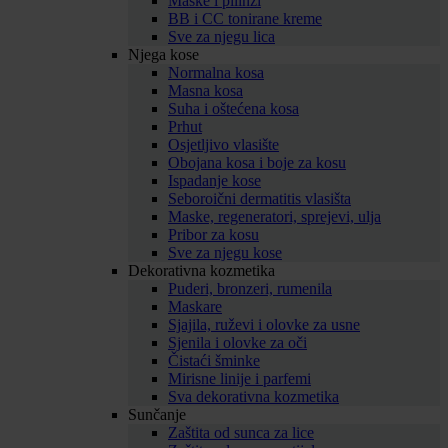
Maske i pilinzi
BB i CC tonirane kreme
Sve za njegu lica
Njega kose
Normalna kosa
Masna kosa
Suha i oštećena kosa
Prhut
Osjetljivo vlasište
Obojana kosa i boje za kosu
Ispadanje kose
Seboroični dermatitis vlasišta
Maske, regeneratori, sprejevi, ulja
Pribor za kosu
Sve za njegu kose
Dekorativna kozmetika
Puderi, bronzeri, rumenila
Maskare
Sjajila, ruževi i olovke za usne
Sjenila i olovke za oči
Čistaći šminke
Mirisne linije i parfemi
Sva dekorativna kozmetika
Sunčanje
Zaštita od sunca za lice