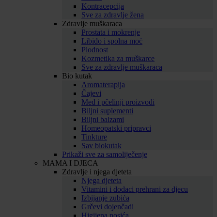
Kontracepcija
Sve za zdravlje žena
Zdravlje muškaraca
Prostata i mokrenje
Libido i spolna moć
Plodnost
Kozmetika za muškarce
Sve za zdravlje muškaraca
Bio kutak
Aromaterapija
Čajevi
Med i pčelinji proizvodi
Biljni suplementi
Biljni balzami
Homeopatski pripravci
Tinkture
Sav biokutak
Prikaži sve za samoliječenje
MAMA I DJECA
Zdravlje i njega djeteta
Njega djeteta
Vitamini i dodaci prehrani za djecu
Izbijanje zubića
Grčevi dojenčadi
Higijena nosića