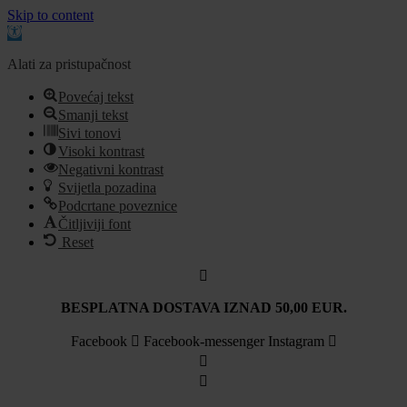
Skip to content
Open
toolbar
Alati za pristupačnost
Povećaj tekst
Smanji tekst
Sivi tonovi
Visoki kontrast
Negativni kontrast
Svijetla pozadina
Podcrtane poveznice
Čitljiviji font
Reset
Idi
na
sadržaj
BESPLATNA DOSTAVA IZNAD 50,00 EUR.
Facebook
Facebook-messenger
Instagram