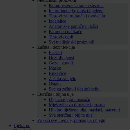
Medicinski proizvodi
Kompresivne čarape i steznici
Inkontinencija, ulošci i pelene
Testovi za trudnoću i ovulaciju
Izdajalice
Anatomske papuče i ulošci
Klompe i natikače
Testovi-ostali
Svi medicinski proizvodi
Zaštita i dezinfekcija
Flasteri
Dezinficijensi
Gaze i zavoji
Maske
Rukavice
Zaštita za tijelo
Ostalo
Sve za zaštitu i dezinfekciju
Eterična i biljna ulja
Ulja za njegu i masažu
Mješavine za difuzere i prostor
Hladno tiještena ulja, maslaci, macerati
Sva eterična i biljna ulja
Prikaži sve uređaje, pomagala i njegu
Ljekarne