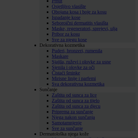
Prhut
Osjetljivo vlasište
Obojana kosa i boje za kosu
Ispadanje kose
Seboroični dermatitis vlasišta
Maske, regeneratori, sprejevi, ulja
Pribor za kosu
Sve za njegu kose
Dekorativna kozmetika
Puderi, bronzeri, rumenila
Maskare
Sjajila, ruževi i olovke za usne
Sjenila i olovke za oči
Čistaći šminke
Mirisne linije i parfemi
Sva dekorativna kozmetika
Sunčanje
Zaštita od sunca za lice
Zaštita od sunca za tijelo
Zaštita od sunca za djecu
Priprema za sunčanje
Njega nakon sunčanja
Samotamnjenje
Sve za sunčanje
Dermatološka njega kože