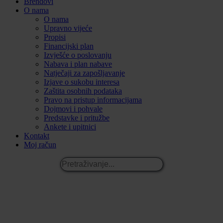
Brendovi
O nama
O nama
Upravno vijeće
Propisi
Financijski plan
Izvješće o poslovanju
Nabava i plan nabave
Natječaji za zapošljavanje
Izjave o sukobu interesa
Zaštita osobnih podataka
Pravo na pristup informacijama
Dojmovi i pohvale
Predstavke i pritužbe
Ankete i upitnici
Kontakt
Moj račun
Pretraživanje...