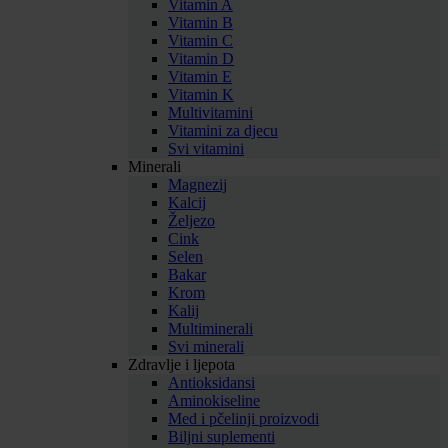
Vitamin A
Vitamin B
Vitamin C
Vitamin D
Vitamin E
Vitamin K
Multivitamini
Vitamini za djecu
Svi vitamini
Minerali
Magnezij
Kalcij
Željezo
Cink
Selen
Bakar
Krom
Kalij
Multiminerali
Svi minerali
Zdravlje i ljepota
Antioksidansi
Aminokiseline
Med i pčelinji proizvodi
Biljni suplementi