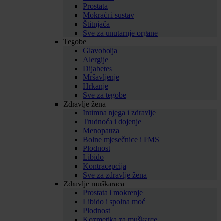
Prostata
Mokraćni sustav
Štitnjača
Sve za unutarnje organe
Tegobe
Glavobolja
Alergije
Dijabetes
Mršavljenje
Hrkanje
Sve za tegobe
Zdravlje žena
Intimna njega i zdravlje
Trudnoća i dojenje
Menopauza
Bolne mjesečnice i PMS
Plodnost
Libido
Kontracepcija
Sve za zdravlje žena
Zdravlje muškaraca
Prostata i mokrenje
Libido i spolna moć
Plodnost
Kozmetika za muškarce