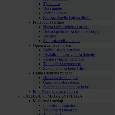
Tjemenica
Uši i gnjide
Vodene kozice
Sve za zdravlje i njegu djeteta
Proizvodi za mame
Njega kože trudnica i mama
Dodaci prehrani za trudnice i dojilje
Dojenje
Svi proizvodi za mame
Oprema za bebe i djecu
Bočice, sisači, varalice
Izdajalice i pomagala za dojenje
Pelene i vlažne maramice
Toplomjeri i termometri
Sva oprema za bebe i djecu
Hrana i dohrana za bebe
Hrana za bebe i djecu
Čajevi za bebe i djecu
Sva hrana i dohrana za bebe
Prikaži sve za mamu i djecu
UREĐAJI, POMAGALA I NJEGA
Medicinski uređaji
Inhalatori i aspiratori
Tlakomjeri i manžete
Toplomjeri