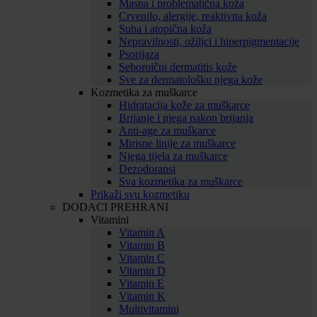
Masna i problematična koža
Crvenilo, alergije, reaktivna koža
Suha i atopična koža
Nepravilnosti, ožiljci i hiperpigmentacije
Psorijaza
Seboroični dermatitis kože
Sve za dermatološku njega kože
Kozmetika za muškarce
Hidratacija kože za muškarce
Brijanje i njega nakon brijanja
Anti-age za muškarce
Mirisne linije za muškarce
Njega tijela za muškarce
Dezodoransi
Sva kozmetika za muškarce
Prikaži svu kozmetiku
DODACI PREHRANI
Vitamini
Vitamin A
Vitamin B
Vitamin C
Vitamin D
Vitamin E
Vitamin K
Multivitamini