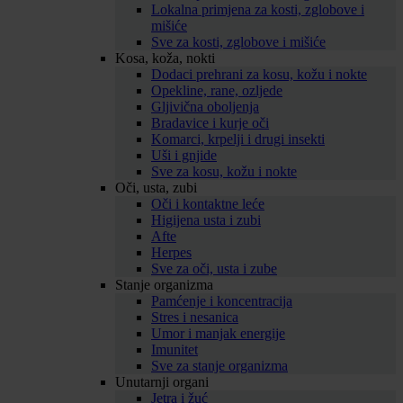
Lokalna primjena za kosti, zglobove i
mišiće
Sve za kosti, zglobove i mišiće
Kosa, koža, nokti
Dodaci prehrani za kosu, kožu i nokte
Opekline, rane, ozljede
Gljivična oboljenja
Bradavice i kurje oči
Komarci, krpelji i drugi insekti
Uši i gnjide
Sve za kosu, kožu i nokte
Oči, usta, zubi
Oči i kontaktne leće
Higijena usta i zubi
Afte
Herpes
Sve za oči, usta i zube
Stanje organizma
Pamćenje i koncentracija
Stres i nesanica
Umor i manjak energije
Imunitet
Sve za stanje organizma
Unutarnji organi
Jetra i žuć