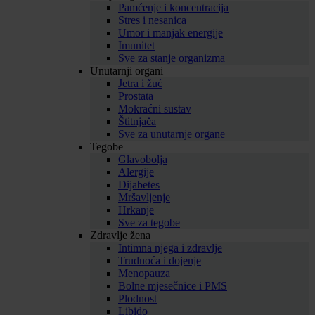
Pamćenje i koncentracija
Stres i nesanica
Umor i manjak energije
Imunitet
Sve za stanje organizma
Unutarnji organi
Jetra i žuć
Prostata
Mokraćni sustav
Štitnjača
Sve za unutarnje organe
Tegobe
Glavobolja
Alergije
Dijabetes
Mršavljenje
Hrkanje
Sve za tegobe
Zdravlje žena
Intimna njega i zdravlje
Trudnoća i dojenje
Menopauza
Bolne mjesečnice i PMS
Plodnost
Libido