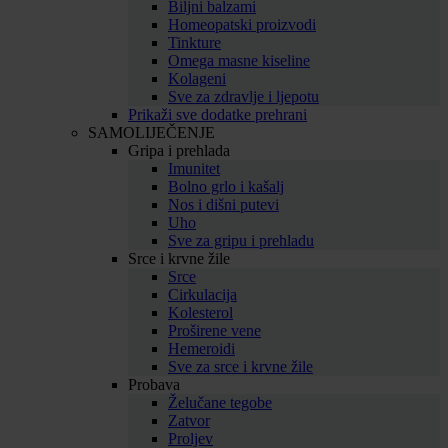
Biljni balzami
Homeopatski proizvodi
Tinkture
Omega masne kiseline
Kolageni
Sve za zdravlje i ljepotu
Prikaži sve dodatke prehrani
SAMOLIJEČENJE
Gripa i prehlada
Imunitet
Bolno grlo i kašalj
Nos i dišni putevi
Uho
Sve za gripu i prehladu
Srce i krvne žile
Srce
Cirkulacija
Kolesterol
Proširene vene
Hemeroidi
Sve za srce i krvne žile
Probava
Želučane tegobe
Zatvor
Proljev