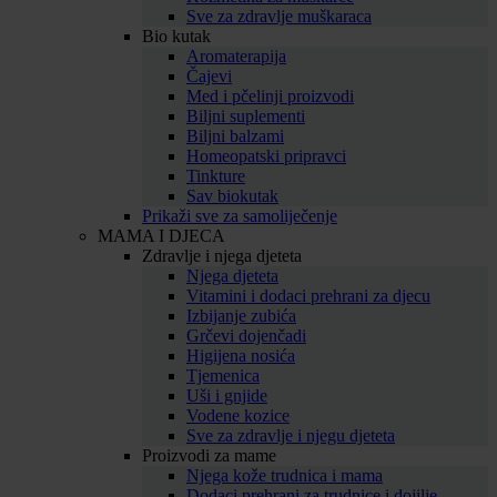
Sve za zdravlje muškaraca
Bio kutak
Aromaterapija
Čajevi
Med i pčelinji proizvodi
Biljni suplementi
Biljni balzami
Homeopatski pripravci
Tinkture
Sav biokutak
Prikaži sve za samoliječenje
MAMA I DJECA
Zdravlje i njega djeteta
Njega djeteta
Vitamini i dodaci prehrani za djecu
Izbijanje zubića
Grčevi dojenčadi
Higijena nosića
Tjemenica
Uši i gnjide
Vodene kozice
Sve za zdravlje i njegu djeteta
Proizvodi za mame
Njega kože trudnica i mama
Dodaci prehrani za trudnice i dojilje