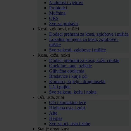
Nadutost i vjetrovi
Probiotici
Mučnina
ORS
Sve za probavu
Kosti, zglobovi, mišići
Dodaci prehrani za kosti, zglobove i mišiće
Lokalna primjena za kosti, zglobove i
mišiće
Sve za kosti, zglobove i mišiće
Kosa, koža, nokti
Dodaci prehrani za kosu, kožu i nokte
Opekline, rane, ozljede
Gljivična oboljenja
Bradavice i kurje oči
Komarci, krpelji i drugi insekti
Uši i gnjide
Sve za kosu, kožu i nokte
Oči, usta, zubi
Oči i kontaktne leće
Higijena usta i zubi
Afte
Herpes
Sve za oči, usta i zube
Stanje organizma