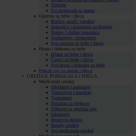
Dojenje
Svi proizvodi za mame
Oprema za bebe i djecu
Bočice, sisači, varalice
Izdajalice i pomagala za dojenje
Pelene i vlažne maramice
Toplomjeri i termometri
Sva oprema za bebe i djecu
Hrana i dohrana za bebe
Hrana za bebe i djecu
Čajevi za bebe i djecu
Sva hrana i dohrana za bebe
Prikaži sve za mamu i djecu
UREĐAJI, POMAGALA I NJEGA
Medicinski uređaji
Inhalatori i aspiratori
Tlakomjeri i manžete
Toplomjeri
Dozatori za lijekove
Difuzeri za eterična ulja
Oksimetri
Rezervni djelovi
Beauty uređaji
Svi medicinski uređaji