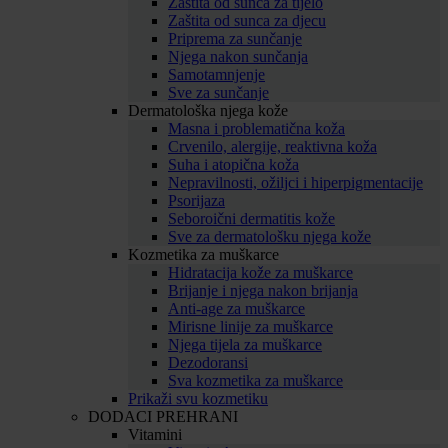
Zaštita od sunca za tijelo
Zaštita od sunca za djecu
Priprema za sunčanje
Njega nakon sunčanja
Samotamnjenje
Sve za sunčanje
Dermatološka njega kože
Masna i problematična koža
Crvenilo, alergije, reaktivna koža
Suha i atopična koža
Nepravilnosti, ožiljci i hiperpigmentacije
Psorijaza
Seboroični dermatitis kože
Sve za dermatološku njega kože
Kozmetika za muškarce
Hidratacija kože za muškarce
Brijanje i njega nakon brijanja
Anti-age za muškarce
Mirisne linije za muškarce
Njega tijela za muškarce
Dezodoransi
Sva kozmetika za muškarce
Prikaži svu kozmetiku
DODACI PREHRANI
Vitamini