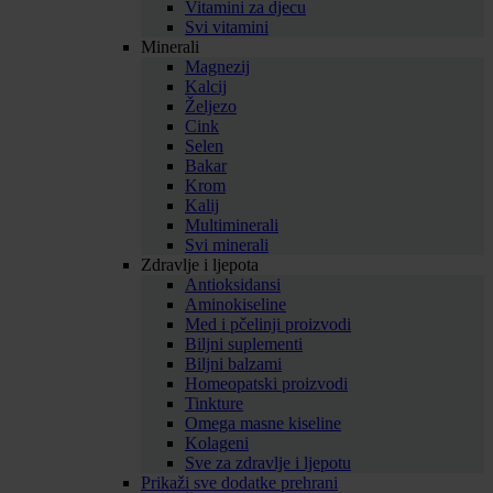
Vitamini za djecu
Svi vitamini
Minerali
Magnezij
Kalcij
Željezo
Cink
Selen
Bakar
Krom
Kalij
Multiminerali
Svi minerali
Zdravlje i ljepota
Antioksidansi
Aminokiseline
Med i pčelinji proizvodi
Biljni suplementi
Biljni balzami
Homeopatski proizvodi
Tinkture
Omega masne kiseline
Kolageni
Sve za zdravlje i ljepotu
Prikaži sve dodatke prehrani