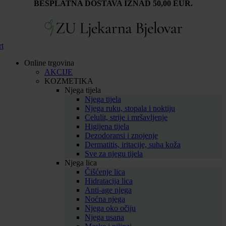
BESPLATNA DOSTAVA IZNAD 50,00 EUR.
rt
Online trgovina
AKCIJE
KOZMETIKA
Njega tijela
Njega tijela
Njega ruku, stopala i noktiju
Celulit, strije i mršavljenje
Higijena tijela
Dezodoransi i znojenje
Dermatitis, iritacije, suha koža
Sve za njegu tijela
Njega lica
Čišćenje lica
Hidratacija lica
Anti-age njega
Noćna njega
Njega oko očiju
Njega usana