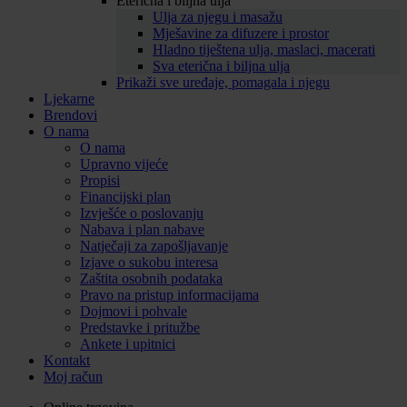
Eterična i biljna ulja
Ulja za njegu i masažu
Mješavine za difuzere i prostor
Hladno tiještena ulja, maslaci, macerati
Sva eterična i biljna ulja
Prikaži sve uređaje, pomagala i njegu
Ljekarne
Brendovi
O nama
O nama
Upravno vijeće
Propisi
Financijski plan
Izvješće o poslovanju
Nabava i plan nabave
Natječaji za zapošljavanje
Izjave o sukobu interesa
Zaštita osobnih podataka
Pravo na pristup informacijama
Dojmovi i pohvale
Predstavke i pritužbe
Ankete i upitnici
Kontakt
Moj račun