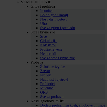
SAMOLIJEČENJE
Gripa i prehlada
Imunitet
Bolno grlo i kašalj
Nos i dišni putevi
Uho
Sve za gripu i prehladu
Srce i krvne žile
Srce
Cirkulacija
Kolesterol
Proširene vene
Hemeroidi
Sve za srce i krvne žile
Probava
Želučane tegobe
Zatvor
Proljev
Nadutost i vjetrovi
Probiotici
Mučnina
ORS
Sve za probavu
Kosti, zglobovi, mišići
Dodaci prehrani za kosti, zglobove i mišiće