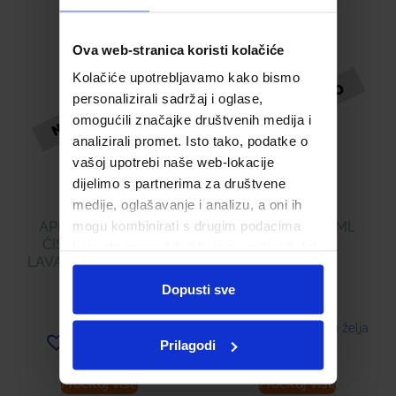
Ova web-stranica koristi kolačiće
Kolačiće upotrebljavamo kako bismo
personalizirali sadržaj i oglase,
omogućili značajke društvenih medija i
analizirali promet. Isto tako, podatke o
vašoj upotrebi naše web-lokacije
dijelimo s partnerima za društvene
medije, oglašavanje i analizu, a oni ih
mogu kombinirati s drugim podacima
APIVITA TONIK ZA
IRIX SPREJ 75 ML
ČIŠĆENJE LICA S
koje ste im pružili ili koje su prikupili dok
LAVANDOM I MEDOM
7,86
€
ste upotrebljavali njihove usluge.
Dopusti sve
15,31
€
Dodaj u listu želja
Prilagodi
Dodaj u listu želja
Pročitaj više
Pročitaj više