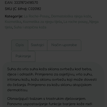
EAN:
3337872418570
SKU (C šifra):
C020182
La Roche-Posay
Dermatološka njega kože
Kategorije:
,
,
Kozmetika
Kozmetika za njegu tijela
La roche posay
Njega
,
,
,
tijela
Suha i atopična koža
,
Opis
Sastojci
Način uporabe
Pakiranje
Suha do vrlo suha koža sklona svrbežu kod beba,
djece i odraslih. Primjereno za osjetljivu, vrlo suhu,
iritiranu kožu, kožu sklonu svrbežu koji može dovesti
do češanja. Primjereno za kožu sklonu atopijskom
dermatitisu.
Obnavljajući balzam s trostrukim djelovanjem.
Ponovno uspostavljanje funkcije barijere kože radi