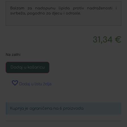
Balzam za nadopunu lipida protiv nadraženosti i
svrbeža, pogodno za djecu i odrasle.
31,34
€
Na zalihi
Dodaj u košaricu
Dodaj u listu želja
Kupnja je ograničena na 6 proizvoda