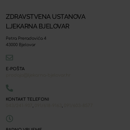
ZDRAVSTVENA USTANOVA
LJEKARNA BJELOVAR
Petra Preradovića 4
43000 Bjelovar
E-POŠTA
prodaja@ljekarna-bjelovar.hr
KONTAKT TELEFONI
043/241-907
091/618-9163
091/603-8577
,
,
RADNO VRIJEME