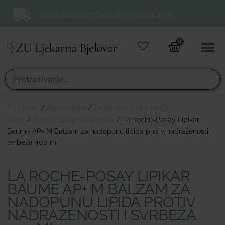
BESPLATNA DOSTAVA IZNAD 50,00 EUR.
0
Online 
Moj ra
Početna
/
Kozmetika
/
Dermatološka njega
kože
/
Suha i atopična koža
/ La Roche-Posay Lipikar
Baume AP+ M Balzam za nadopunu lipida protiv nadraženosti i
svrbeža 400 ml
LA ROCHE-POSAY LIPIKAR
BAUME AP+ M BALZAM ZA
NADOPUNU LIPIDA PROTIV
NADRAŽENOSTI I SVRBEŽA