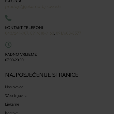
E-POŠTA
prodaja@ljekarna-bjelovar.hr
KONTAKT TELEFONI
043/241-907
091/618-9163
091/603-8577
,
,
RADNO VRIJEME
07:00-20:00
NAJPOSJEĆENIJE STRANICE
Naslovnica
Web trgovina
Ljekarne
Kontakt