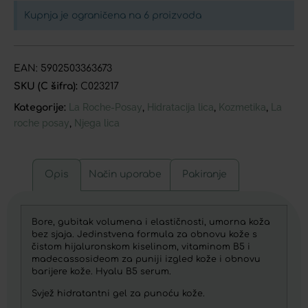
Kupnja je ograničena na 6 proizvoda
EAN:
5902503363673
SKU (C šifra):
C023217
La Roche-Posay
Hidratacija lica
Kozmetika
La
Kategorije:
,
,
,
roche posay
Njega lica
,
Opis
Način uporabe
Pakiranje
Bore, gubitak volumena i elastičnosti, umorna koža
bez sjaja. Jedinstvena formula za obnovu kože s
čistom hijaluronskom kiselinom, vitaminom B5 i
madecassosideom za puniji izgled kože i obnovu
barijere kože. Hyalu B5 serum.
Svjež hidratantni gel za punoću kože.