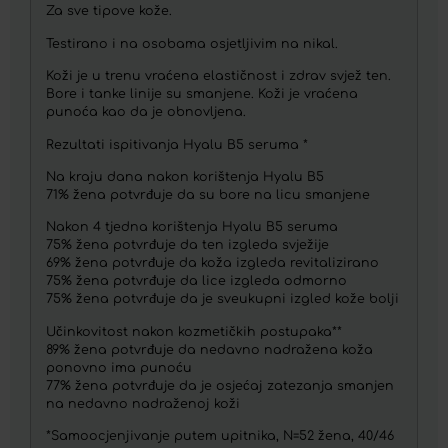
Za sve tipove kože.
Testirano i na osobama osjetljivim na nikal.
Koži je u trenu vraćena elastičnost i zdrav svjež ten.
Bore i tanke linije su smanjene. Koži je vraćena
punoća kao da je obnovljena.
Rezultati ispitivanja Hyalu B5 seruma *
Na kraju dana nakon korištenja Hyalu B5
71% žena potvrđuje da su bore na licu smanjene
Nakon 4 tjedna korištenja Hyalu B5 seruma
75% žena potvrđuje da ten izgleda svježije
69% žena potvrđuje da koža izgleda revitalizirano
75% žena potvrđuje da lice izgleda odmorno
75% žena potvrđuje da je sveukupni izgled kože bolji
Učinkovitost nakon kozmetičkih postupaka**
89% žena potvrđuje da nedavno nadražena koža
ponovno ima punoću
77% žena potvrđuje da je osjećaj zatezanja smanjen
na nedavno nadraženoj koži
*Samoocjenjivanje putem upitnika, N=52 žena, 40/46