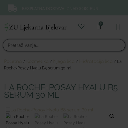
BESPLATNA DOSTAVA IZNAD 50,00 EUR.
0
Online 
Moj ra
Početna
/
Kozmetika
/
Njega lica
/
Hidratacija lica
/ La
Roche-Posay Hyalu B5 serum 30 ml
LA ROCHE-POSAY HYALU B5
SERUM 30 ML