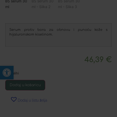
Serum protiv bora za obnovu i punoću kože s
hijaluronskom kiselinom.
46,39
€
Open toolbar
Na zalihi
Dodaj u košaricu
Dodaj u listu želja