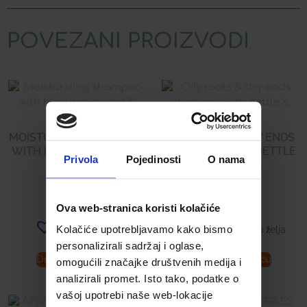
POVEZANI PROIZVODI
MOISTURIZING SHAMPOO
OILY ROOTS & DRY ENDS
WITH HYALURONIC ACID
SHAMPOO WITH NETTLE
Privola
Pojedinosti
O nama
& ALOE
& PROPOLIS
16,89
€
16,89
€
Ova web-stranica koristi kolačiće
Kolačiće upotrebljavamo kako bismo
Dodaj u listu želja
Dodaj u listu želja
personalizirali sadržaj i oglase,
Dodaj u košaricu
Dodaj u košaricu
omogućili značajke društvenih medija i
analizirali promet. Isto tako, podatke o
vašoj upotrebi naše web-lokacije