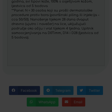
godina, svi tipovi kože, 100% s osjetljivom kožom,
ljestvica od 5 bodova
**Panel: N = 30 osoba koji su prošli dermatološke
procedure protiv bora (površinski piling ili injekcija –
cca 50/50). Nanošenje tijekom 28 dana dvaput
dnevno (ujutro i navečer) na lice, uključujući
područje oko očiju i vrat tijekom 4 tjedna. Upitnik
samoocjenjivanja na D0Timm, D14 i D28 (ljestvica od
5 bodova).
Facebook
Telegram
Twitter
WhatsApp
Email