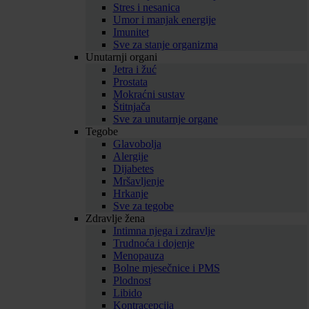
Stres i nesanica
Umor i manjak energije
Imunitet
Sve za stanje organizma
Unutarnji organi
Jetra i žuć
Prostata
Mokraćni sustav
Štitnjača
Sve za unutarnje organe
Tegobe
Glavobolja
Alergije
Dijabetes
Mršavljenje
Hrkanje
Sve za tegobe
Zdravlje žena
Intimna njega i zdravlje
Trudnoća i dojenje
Menopauza
Bolne mjesečnice i PMS
Plodnost
Libido
Kontracepcija