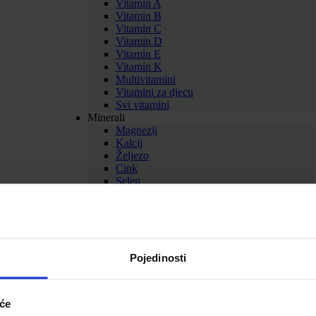
Vitamin A
Vitamin B
Vitamin C
Vitamin D
Vitamin E
Vitamin K
Multivitamini
Vitamini za djecu
Svi vitamini
Minerali
Magnezij
Kalcij
Željezo
Cink
Selen
Bakar
Krom
Kalij
Multiminerali
Svi minerali
Zdravlje i ljepota
Pojedinosti
Antioksidansi
Aminokiseline
Med i pčelinji proizvodi
iće
Biljni suplementi