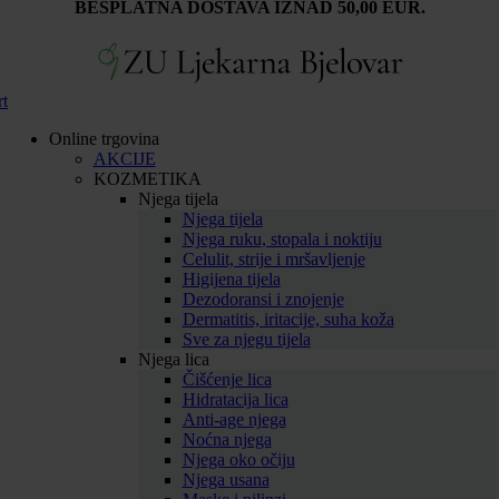
BESPLATNA DOSTAVA IZNAD 50,00 EUR.
rt
Online trgovina
AKCIJE
KOZMETIKA
Njega tijela
Njega tijela
Njega ruku, stopala i noktiju
Celulit, strije i mršavljenje
Higijena tijela
Dezodoransi i znojenje
Dermatitis, iritacije, suha koža
Sve za njegu tijela
Njega lica
Čišćenje lica
Hidratacija lica
Anti-age njega
Noćna njega
Njega oko očiju
Njega usana