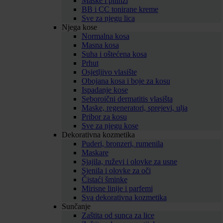
Maske i pilinzi
BB i CC tonirane kreme
Sve za njegu lica
Njega kose
Normalna kosa
Masna kosa
Suha i oštećena kosa
Prhut
Osjetljivo vlasište
Obojana kosa i boje za kosu
Ispadanje kose
Seboroični dermatitis vlasišta
Maske, regeneratori, sprejevi, ulja
Pribor za kosu
Sve za njegu kose
Dekorativna kozmetika
Puderi, bronzeri, rumenila
Maskare
Sjajila, ruževi i olovke za usne
Sjenila i olovke za oči
Čistaći šminke
Mirisne linije i parfemi
Sva dekorativna kozmetika
Sunčanje
Zaštita od sunca za lice