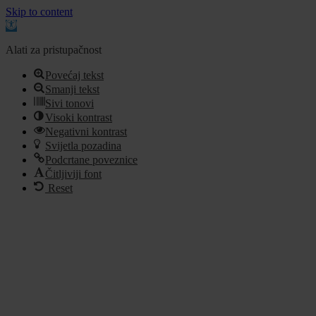
Skip to content
Open
toolbar
Alati za pristupačnost
Povećaj tekst
Smanji tekst
Sivi tonovi
Visoki kontrast
Negativni kontrast
Svijetla pozadina
Podcrtane poveznice
Čitljiviji font
Reset
Idi
na
sadržaj