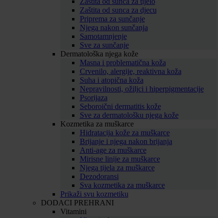
Zaštita od sunca za tijelo
Zaštita od sunca za djecu
Priprema za sunčanje
Njega nakon sunčanja
Samotamnjenje
Sve za sunčanje
Dermatološka njega kože
Masna i problematična koža
Crvenilo, alergije, reaktivna koža
Suha i atopična koža
Nepravilnosti, ožiljci i hiperpigmentacije
Psorijaza
Seboroični dermatitis kože
Sve za dermatološku njega kože
Kozmetika za muškarce
Hidratacija kože za muškarce
Brijanje i njega nakon brijanja
Anti-age za muškarce
Mirisne linije za muškarce
Njega tijela za muškarce
Dezodoransi
Sva kozmetika za muškarce
Prikaži svu kozmetiku
DODACI PREHRANI
Vitamini