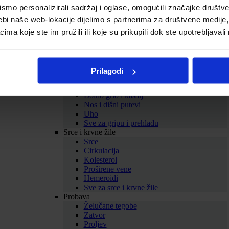
Biljni balzami
mo personalizirali sadržaj i oglase, omogućili značajke društveni
Homeopatski proizvodi
ebi naše web-lokacije dijelimo s partnerima za društvene medije, 
Tinkture
Omega masne kiseline
a koje ste im pružili ili koje su prikupili dok ste upotrebljavali
Kolageni
Sve za zdravlje i ljepotu
Prikaži sve dodatke prehrani
SAMOLIJEČENJE
Prilagodi
Gripa i prehlada
Imunitet
Bolno grlo i kašalj
Nos i dišni putevi
Uho
Sve za gripu i prehladu
Srce i krvne žile
Srce
Cirkulacija
Kolesterol
Proširene vene
Hemeroidi
Sve za srce i krvne žile
Probava
Želučane tegobe
Zatvor
Proljev