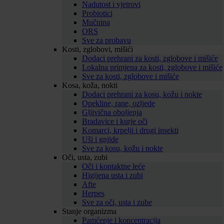
Nadutost i vjetrovi
Probiotici
Mučnina
ORS
Sve za probavu
Kosti, zglobovi, mišići
Dodaci prehrani za kosti, zglobove i mišiće
Lokalna primjena za kosti, zglobove i mišiće
Sve za kosti, zglobove i mišiće
Kosa, koža, nokti
Dodaci prehrani za kosu, kožu i nokte
Opekline, rane, ozljede
Gljivična oboljenja
Bradavice i kurje oči
Komarci, krpelji i drugi insekti
Uši i gnjide
Sve za kosu, kožu i nokte
Oči, usta, zubi
Oči i kontaktne leće
Higijena usta i zubi
Afte
Herpes
Sve za oči, usta i zube
Stanje organizma
Pamćenje i koncentracija