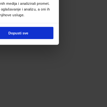
h medija i analizirali promet.
oglašavanje i analizu, a oni ih
 njihove usluge.
Dopusti sve