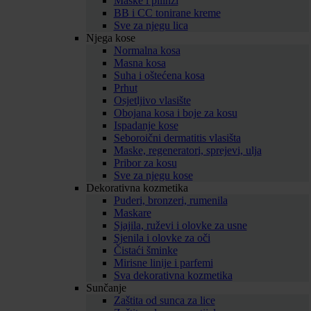
Maske i pilinzi
BB i CC tonirane kreme
Sve za njegu lica
Njega kose
Normalna kosa
Masna kosa
Suha i oštećena kosa
Prhut
Osjetljivo vlasište
Obojana kosa i boje za kosu
Ispadanje kose
Seboroični dermatitis vlasišta
Maske, regeneratori, sprejevi, ulja
Pribor za kosu
Sve za njegu kose
Dekorativna kozmetika
Puderi, bronzeri, rumenila
Maskare
Sjajila, ruževi i olovke za usne
Sjenila i olovke za oči
Čistaći šminke
Mirisne linije i parfemi
Sva dekorativna kozmetika
Sunčanje
Zaštita od sunca za lice