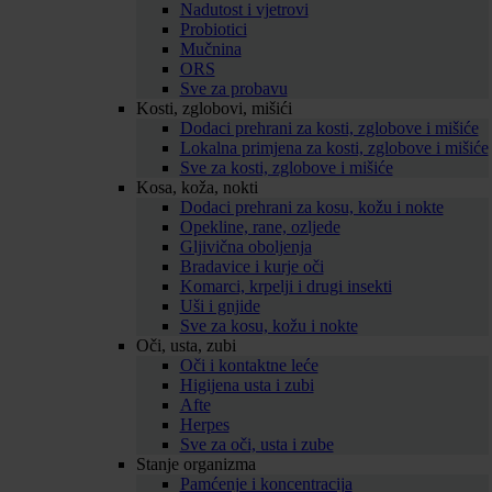
Nadutost i vjetrovi
Probiotici
Mučnina
ORS
Sve za probavu
Kosti, zglobovi, mišići
Dodaci prehrani za kosti, zglobove i mišiće
Lokalna primjena za kosti, zglobove i mišiće
Sve za kosti, zglobove i mišiće
Kosa, koža, nokti
Dodaci prehrani za kosu, kožu i nokte
Opekline, rane, ozljede
Gljivična oboljenja
Bradavice i kurje oči
Komarci, krpelji i drugi insekti
Uši i gnjide
Sve za kosu, kožu i nokte
Oči, usta, zubi
Oči i kontaktne leće
Higijena usta i zubi
Afte
Herpes
Sve za oči, usta i zube
Stanje organizma
Pamćenje i koncentracija