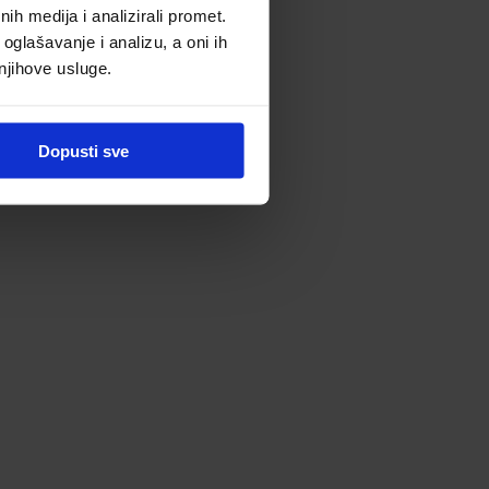
h medija i analizirali promet.
oglašavanje i analizu, a oni ih
 njihove usluge.
Dopusti sve