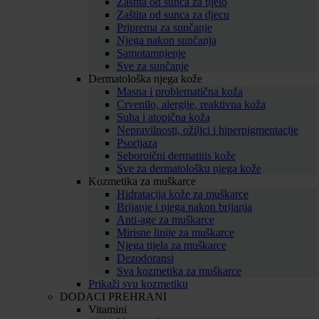
Zaštita od sunca za tijelo
Zaštita od sunca za djecu
Priprema za sunčanje
Njega nakon sunčanja
Samotamnjenje
Sve za sunčanje
Dermatološka njega kože
Masna i problematična koža
Crvenilo, alergije, reaktivna koža
Suha i atopična koža
Nepravilnosti, ožiljci i hiperpigmentacije
Psorijaza
Seboroični dermatitis kože
Sve za dermatološku njega kože
Kozmetika za muškarce
Hidratacija kože za muškarce
Brijanje i njega nakon brijanja
Anti-age za muškarce
Mirisne linije za muškarce
Njega tijela za muškarce
Dezodoransi
Sva kozmetika za muškarce
Prikaži svu kozmetiku
DODACI PREHRANI
Vitamini