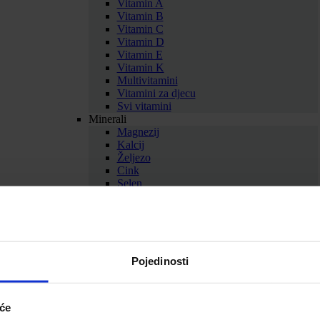
Vitamin A
Vitamin B
Vitamin C
Vitamin D
Vitamin E
Vitamin K
Multivitamini
Vitamini za djecu
Svi vitamini
Minerali
Magnezij
Kalcij
Željezo
Cink
Selen
Bakar
Krom
Kalij
Multiminerali
Svi minerali
Zdravlje i ljepota
Pojedinosti
Antioksidansi
Aminokiseline
Med i pčelinji proizvodi
iće
Biljni suplementi