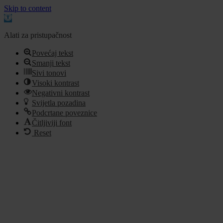
Skip to content
Open
toolbar
Alati za pristupačnost
Povećaj tekst
Smanji tekst
Sivi tonovi
Visoki kontrast
Negativni kontrast
Svijetla pozadina
Podcrtane poveznice
Čitljiviji font
Reset
Idi
na
sadržaj