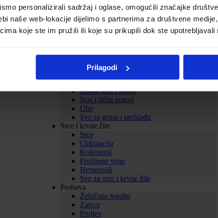
Biljni balzami
mo personalizirali sadržaj i oglase, omogućili značajke društveni
Homeopatski proizvodi
ebi naše web-lokacije dijelimo s partnerima za društvene medije, 
Tinkture
Omega masne kiseline
a koje ste im pružili ili koje su prikupili dok ste upotrebljavali
Kolageni
Sve za zdravlje i ljepotu
Prikaži sve dodatke prehrani
SAMOLIJEČENJE
Prilagodi
Gripa i prehlada
Imunitet
Bolno grlo i kašalj
Nos i dišni putevi
Uho
Sve za gripu i prehladu
Srce i krvne žile
Srce
Cirkulacija
Kolesterol
Proširene vene
Hemeroidi
Sve za srce i krvne žile
Probava
Želučane tegobe
Zatvor
Proljev