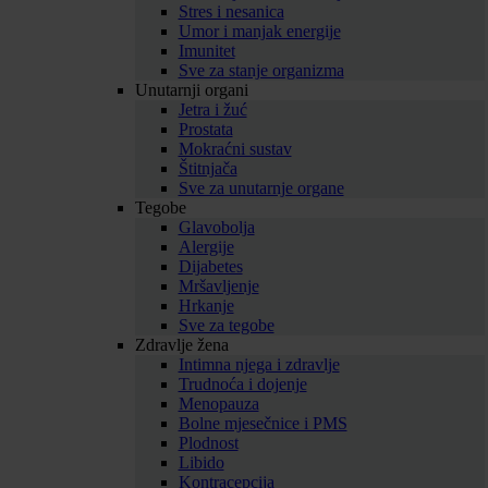
Stres i nesanica
Umor i manjak energije
Imunitet
Sve za stanje organizma
Unutarnji organi
Jetra i žuć
Prostata
Mokraćni sustav
Štitnjača
Sve za unutarnje organe
Tegobe
Glavobolja
Alergije
Dijabetes
Mršavljenje
Hrkanje
Sve za tegobe
Zdravlje žena
Intimna njega i zdravlje
Trudnoća i dojenje
Menopauza
Bolne mjesečnice i PMS
Plodnost
Libido
Kontracepcija