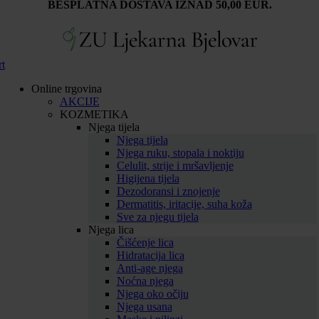
BESPLATNA DOSTAVA IZNAD 50,00 EUR.
rt
Online trgovina
AKCIJE
KOZMETIKA
Njega tijela
Njega tijela
Njega ruku, stopala i noktiju
Celulit, strije i mršavljenje
Higijena tijela
Dezodoransi i znojenje
Dermatitis, iritacije, suha koža
Sve za njegu tijela
Njega lica
Čišćenje lica
Hidratacija lica
Anti-age njega
Noćna njega
Njega oko očiju
Njega usana